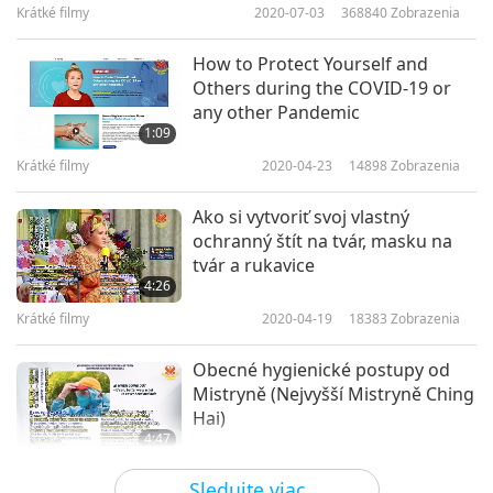
Krátké filmy
2020-07-03
368840
Zobrazenia
How to Protect Yourself and
Others during the COVID-19 or
any other Pandemic
1:09
Krátké filmy
2020-04-23
14898
Zobrazenia
Ako si vytvoriť svoj vlastný
ochranný štít na tvár, masku na
tvár a rukavice
4:26
Krátké filmy
2020-04-19
18383
Zobrazenia
Obecné hygienické postupy od
Mistryně (Nejvyšší Mistryně Ching
Hai)
4:47
Krátké filmy
2020-04-10
28274
Zobrazenia
Sledujte viac