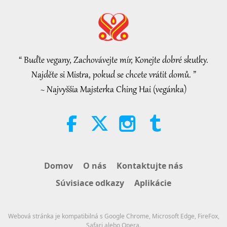
Pozoruhodné správy
2026-08-06
231
Zobrazenia
Islamic Ethics on Water:
Selections from the Hadith, Part 2
of 2
“ Buďte vegany, Zachovávejte mír, Konejte dobré skutky.
21:43
Najděte si Mistra, pokud se chcete vrátit domů. ”
Slová múdrosti
2026-08-06
273
Zobrazenia
~ Najvyššia Majsterka Ching Hai (vegánka)
Tammy Fry (vegan): Planting
Seeds for a Kinder World, Part 1
of 2
19:47
Vegy elita
2026-08-06
225
Zobrazenia
Domov
O nás
Kontaktujte nás
Mistryniny rozhovory o vnitřním
Súvisiace odkazy
Aplikácie
míru, 1. část ze 2
38:45
Webová stránka je kompatibilná s Google Chrome, Microsoft Edge, FireFox,
Medzi Majstrom a žiakmi
2026-08-06
1228
Zobrazenia
Safari alebo Opera.