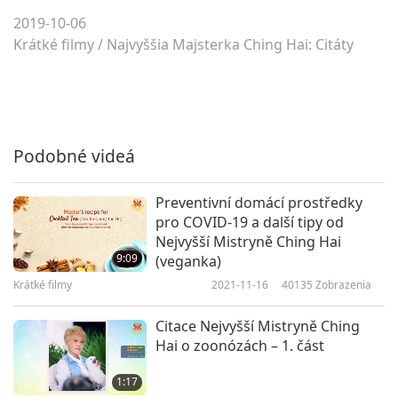
2019-10-06
Krátké filmy
/
Najvyššia Majsterka Ching Hai: Citáty
Podobné videá
Preventivní domácí prostředky
pro COVID-19 a další tipy od
Nejvyšší Mistryně Ching Hai
9:09
(veganka)
Krátké filmy
2021-11-16
40135
Zobrazenia
Citace Nejvyšší Mistryně Ching
Hai o zoonózách – 1. část
1:17