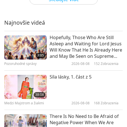
Duchovní „Co ano a co ne“
Najnovšie videá
3:00
Krátké filmy
2020-02-27
14831
Zobrazenia
Hopefully, Those Who Are Still
Asleep and Waiting for Lord Jesus
Citace Nejvyšší Mistryně Ching
Will Know That He Is Already Here
Hai: Každý si uvědomí, že zabíjení
3:05
and May Be Seen on Supreme
je špatné
Master Television
Pozoruhodné správy
2026-08-08
152
Zobrazenia
1:57
Krátké filmy
2020-02-01
21057
Zobrazenia
Síla lásky, 1. část z 5
Citace Nejvyšší Mistryně Ching
Hai: Zákony na ochranu zvířat
38:08
Medzi Majstrom a žiakmi
2026-08-08
168
Zobrazenia
2:07
Krátké filmy
2020-02-01
7245
Zobrazenia
There Is No Need to Be Afraid of
Negative Power When We Are
Citace Nejvyšší Mistryně Ching