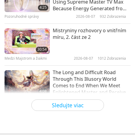
Using Supreme Master TV Max
Hai: Odvětví živočišné výroby je
4:25
Because Energy Generated from
hlavní hnací silou globálního
It Is Far More Powerful than Any
Pozoruhodné správy
2026-08-07
932
Zobrazenia
4:00
odlesňování
Negative Entity
Krátké filmy
2020-02-01
6858
Zobrazenia
Mistryniny rozhovory o vnitřním
míru, 2. část ze 2
Citace Nejvyšší Mistryně Ching
Hai o vojácích
30:54
Medzi Majstrom a žiakmi
2026-08-07
1012
Zobrazenia
2:58
Krátké filmy
2019-11-17
6878
Zobrazenia
The Long and Difficult Road
Through This Illusory World
Comes to End When We Meet
4:08
Enlightened Master and Receive
Initiation
Pozoruhodné správy
2026-08-06
992
Zobrazenia
Sledujte viac
Pozoruhodné správy
35:06