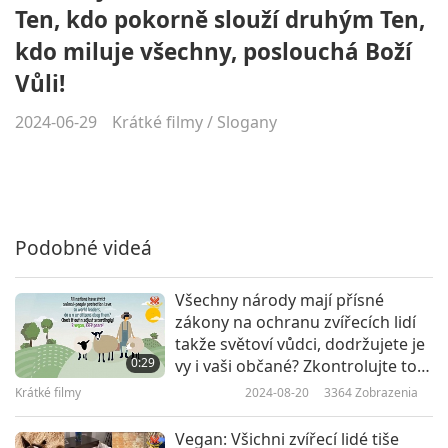
Ten, kdo pokorně slouží druhým Ten,
kdo miluje všechny, poslouchá Boží
Vůli!
2024-06-29
Krátké filmy
/
Slogany
Podobné videá
Všechny národy mají přísné
zákony na ochranu zvířecích lidí
takže světoví vůdci, dodržujete je
0:29
vy i vaši občané? Zkontrolujte to a
podle toho upravte! Buďte vegani,
Krátké filmy
2024-08-20
3364
Zobrazenia
ZACHOVÁVEJTE mír!
Vegan: Všichni zvířecí lidé tiše