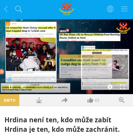
Načteno
:
40.38%
Aktuální
0:02
/
Doba
0:49
Pauza
Ztlumit
kvalita
Na
celou
obra
čas
trvání
63
Hrdina není ten, kdo může zabít
Hrdina je ten, kdo může zachránit.