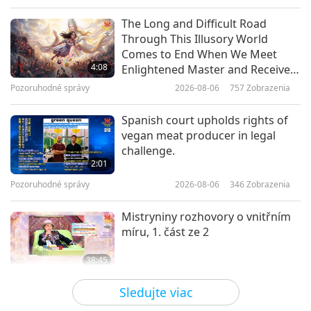
Krátké filmy
2024-06-13
3156
Zobrazenia
The Long and Difficult Road
Through This Illusory World
Prostě odložit kus mrtvého masa
Comes to End When We Meet
zvířecích lidí, abyste zachránili
4:08
Enlightened Master and Receive
sebe a své děti, to jistě můžete!
Initiation
Pozoruhodné správy
2026-08-06
757
Zobrazenia
0:53
Krátké filmy
2024-06-10
3041
Zobrazenia
Spanish court upholds rights of
vegan meat producer in legal
Vegan: Opravdový vyznavač
challenge.
náboženství
2:01
Pozoruhodné správy
2026-08-06
346
Zobrazenia
0:43
Krátké filmy
2023-08-06
2629
Zobrazenia
Mistryniny rozhovory o vnitřním
míru, 1. část ze 2
38:45
Medzi Majstrom a žiakmi
2026-08-06
871
Zobrazenia
Sledujte viac