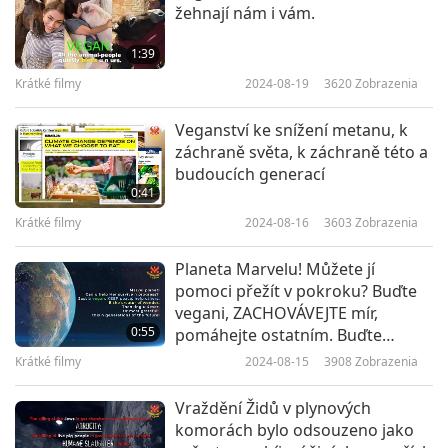
žehnají nám i vám.
1:39
Krátké filmy
2024-08-19
3620
Zobrazenia
Veganství ke snížení metanu, k
záchraně světa, k záchraně této a
budoucích generací
0:41
Krátké filmy
2024-08-16
3603
Zobrazenia
Planeta Marvelu! Můžete jí
pomoci přežít v pokroku? Buďte
vegani, ZACHOVÁVEJTE mír,
0:55
pomáhejte ostatním. Buďte
stvořitel zázraku. Děkuji vám
Krátké filmy
2024-08-15
3908
Zobrazenia
navždy. Jste nejvděčnější: tato a
generace budoucnosti!
Vraždění Židů v plynových
komorách bylo odsouzeno jako