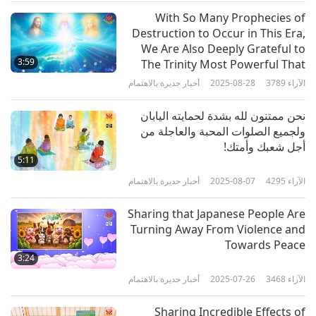
التنبؤ به هناك. في عمل مشترك فوري. مبعوثو جماعة
With So Many Prophecies of
Destruction to Occur in This Era,
(الأخوية البيضاء) (فاليريا) من بيرو
We Are Also Deeply Grateful to
3:59
The Trinity Most Powerful That
الأخت اللطيفة (فاليريا)، شكراً لكِ على نقل هذه الرسالة
Our World, in All Its Beauty, Still
الآراء
3789
2025-08-28
أخبار جديرة بالاهتمام
Endures and Remains Preserved
العاجلة إلينا. والمعلمة تشارك قلقها الصادق:
in Its Entirety Amidst All Karmic
نحن ممتنون لله بشدة لحمايته اليابان
Turmoil
ولجميع الصلوات المحبة والعاجلة من
"الأخت المتبصرة (فاليريا)، إن بعض الرؤى الداخلية هي
أجل شعبك وأمتك!
تحذيرات من كائنات حساسة أخرى. المجلس الأعلى
5:11
المسؤول على دراية دائمًا بـ ما يحدث في الكون ويستخدم
الآراء
4295
2025-08-07
أخبار جديرة بالاهتمام
قوته لتعديل الأمور وفقًا لذلك. كما أن "قوة المعلمة"
Sharing that Japanese People Are
ستساعد أيضًا بأقصى قدر ممكن. يمكنك القيام بمزيد من
Turning Away From Violence and
Towards Peace
تأمل "كوان ين"، فقد يساعد ذلك بشكل أكبر لأنه "كلمة"
3:24
الله، القوة الأسمى؛ أما شاكرا القلب فليست كذلك.
الآراء
3468
2025-07-26
أخبار جديرة بالاهتمام
كل ما يحدث في أي مكان إنما يعود إلى تطهير الكارما.
Sharing Incredible Effects of