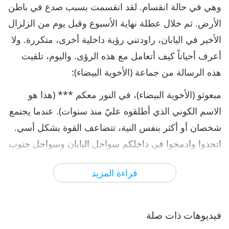
وهي في حالة انقسام. لقد انقسمت بسبب صدع في باطن
الأرض. ثم خلال عطلة نهاية الأسبوع وقبل يوم من الزلزال
الأخير في اليابان، راودتني رؤية داخلية أخرى، متكررة. ولا
أعرف أحياناً كيف أتعامل مع هذه الرؤى. واليوم، تلقيت
هذه الرسالة من جماعة (الأخوية البيضاء):
مبعوثو (الأخوية البيضاء)، في النور معكم *** (هذا هو
الاسم الكوني الذي أطلقوه عليّ منذ سنوات). عندما يجتمع
شخصان أو أكثر بنفس النية، تتضاعف القوة بشكل أسي.
اتحدوا وادمجوا في داخلكم سواحل اليابان وسواحل جنوب
تشيلي. وأشعوا من مركز قلوبكم، النور البنفسجي الذي
قراءة المزيد
ينزل من الأعلى، أنقى ما يكون، وألقوا به بطريقة مغلفة
على شواطئ اليابان مع تقاطعات من النور الأبيض، على
شكل خيوط. وافعلوا الشيء نفسه بالنسبة لسواحل
فيديوهات ذات صلة
تشيلي. وبالنسبة لألمانيا الوسطى، عسى ألا يتحقق ما يتم