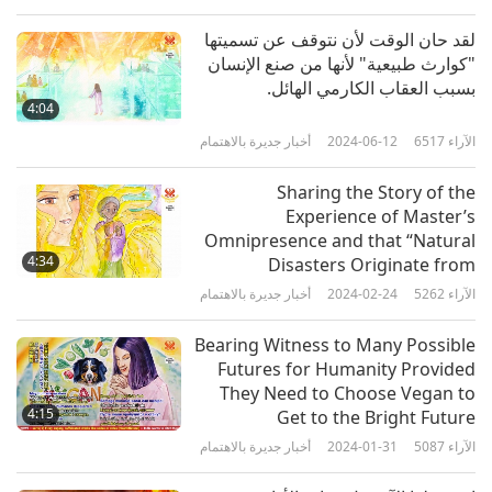
للصحوة: أولئك الذين يصبحون خضريين ويفعلون الخير
لقد حان الوقت لأن نتوقف عن تسميتها
ويتبعون معلماً مستنيراً هم فقط من يمكن إنقاذهم. ولكنّ
"كوارث طبيعية" لأنها من صنع الإنسان
الناس في هذا العالم أصبحوا فاقدي البصر لدرجة تمنعهم
بسبب العقاب الكارمي الهائل.
من رؤية ذلك، ويمرون بطريق الخلاص غير المرئي لهم!
4:04
الآراء
6517
2024-06-12
أخبار جديرة بالاهتمام
شكراً لكِ أيتها المعلمة على تضحياتك الهائلة لإنقاذ العالم!
Sharing the Story of the
وأدعو الله العلي القدير أن يحميك دائماً وأن تتمكني من
Experience of Master’s
إنجاز مهمتك. مع الامتنان والدعاء من أجل عصر سلمي،
Omnipresence and that “Natural
4:34
(ماريا) من إحدى دول الشمال.
Disasters Originate from
Humanity’s Evil Thoughts”
الآراء
5262
2024-02-24
أخبار جديرة بالاهتمام
الأخت الفاضلة (ماريا): شكراً لكِ على مشاركة رؤيتك
Bearing Witness to Many Possible
الداخلية القوية! إننا في زمن التطهير، كما أوضحت
Futures for Humanity Provided
They Need to Choose Vegan to
المعلمة. ونأمل أن يختار المزيد من الناس طريق السلام
4:15
Get to the Bright Future
من خلال نمط العيش الخضري والإخلاص لله. وتعمل
الآراء
5087
2024-01-31
أخبار جديرة بالاهتمام
معلمتنا بلا نهاية لملء عالمنا بالرحمة. عسى أن تنعمي