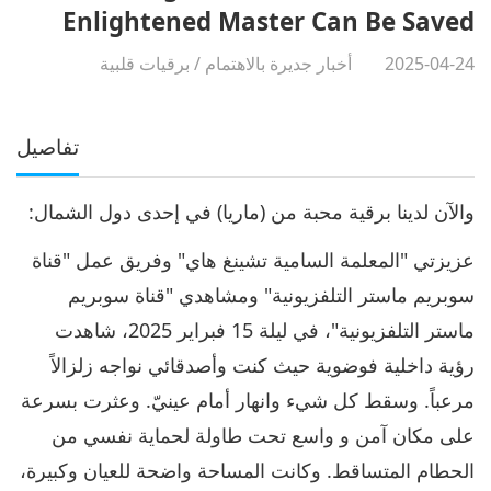
Enlightened Master Can Be Saved
2025-04-24
أخبار جديرة بالاهتمام
/
برقيات قلبية
تفاصيل
والآن لدينا برقية محبة من (ماريا) في إحدى دول الشمال:
عزيزتي "المعلمة السامية تشينغ هاي" وفريق عمل "قناة
سوبريم ماستر التلفزيونية" ومشاهدي "قناة سوبريم
ماستر التلفزيونية"، في ليلة 15 فبراير 2025، شاهدت
رؤية داخلية فوضوية حيث كنت وأصدقائي نواجه زلزالاً
مرعباً. وسقط كل شيء وانهار أمام عينيّ. وعثرت بسرعة
على مكان آمن و واسع تحت طاولة لحماية نفسي من
الحطام المتساقط. وكانت المساحة واضحة للعيان وكبيرة،