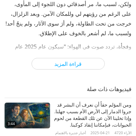
ولكن، لسبب ما، مر أصدقائي دون اللجوء إلى المأوى،
على الرغم من رؤيتهم لي وللمكان الآمن. وبعد الزلزال،
خرجت من تحت الطاولة، ولم أرَ سوى الآثار، ولم ينجُ أحد!
ولسبب ما، لم أشعر بالخوف على الإطلاق.
وفجأة، تردد صوت في الهواء: "سيكون عام 2025 عام
الفوضى والكوارث الطبيعية. ركزوا فقط وبشكل حصري
قراءة المزيد
على ممارستكم الروحانية!" إنني أتذكر كل نانو بوصة من
هذا النداء. وأعتقد أن هذا تذكير قوي حيث كنت مؤخراً
أركز بشكل كبير على العمل الدنيوي، وأقلل الوقت الذي
فيديوهات ذات صلة
أقضيه في التَفكُّر بالله وممارسة التأمل بطريقة (كوان
يين). وأشعر بالامتنان العميق لأنني أنعم دائماً بالبركات
ومن المؤلم حقاً أن نعرف أن البشر قد
جروا الدمار إلى الأرض الأم بسبب جهلنا.
والحماية في جميع الحالات.
وإذا تخلينا الآن عن تلك القطعة من لحوم
3:44
الحيوانات، فبإمكاننا إنقاذ كوكبنا.
وبالنسبة لي، فإن هذه الرؤية الداخلية بمثابة دعوة من الله
الآراء
4720
2025-04-21
أخبار جديرة بالاهتمام