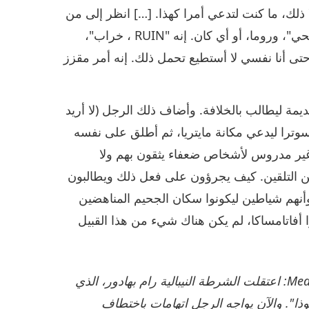
ا ذلك، ما كنت لتدعي أمرا كهذا. […] انظر إلى من
يدعون بأنهم "معلمين". على سبيل المثال، "فتى بوذا الحي"، وروما، أو أي كان. إنه "RUIN ، خراب"،
دا. حتى أنا نفسي لا أستطيع تحمل ذلك. إنه أمر مقزز
ديمة ليطالب بالخلافة. وأضاف ذلك الرجل (لا أريد
وترا ليدعي مكانة مايتريا، ثم أطلق على نفسه
ا غير مدروس لأشخاص ضعفاء يثقون بهم ولا
من التلقين. كيف يجرؤون على فعل ذلك ويطالبون
وأنهم شياطين ليكونوا سكان الجحيم المناهضين
ا أفاتامساكا، لم يكن هناك شيء من هذا القبيل
Media Report from WION – Jan. 11, 2024, Aditi Singh: اعتقلت الشرطة النيبالية رام بهادور، الذي
ذا". والآن يواجه الرجل اتهامات باختطاف