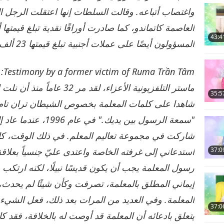
43:4
المسؤولون أيضًا على عملات أجنبية تبلغ قيمتها 23 ألف دولار أمريكي.
12
âm
ماستر التلفزيونية الأعزاء، ل
35:5
شاهدا على كلمات المعلمة بخصوص الشيطان تران تام. 
13
"سمعة الرسول بين يدي
استدعاني إلى غرفته الخاصة واعتدى عليّ جنسياً بعلاق
37:0
14
رسول المعلمة يجب أن يكون قديسًا نبيلًا، لكنه ارتكب
إيماني المطلق بالمعلمة، تصرفت وكأن شيئًا لم يحدث
المعلمة. وفي العديد من المرات بعد ذلك، فعل الشيء ن
37:0
يتعلق بادعائه أن المعلمة قد أوصت له بالخلافة، فقد 
15