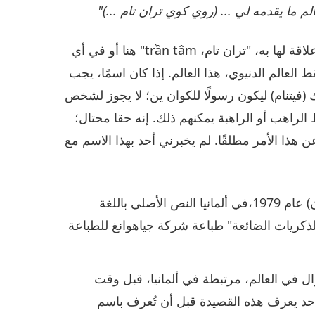
 ما يقدمه لي ... (روي كوي تران تام ...)"
(ملاحظة المعلمة: كانت مجرد قصيدة من قصائدي، لا علاقة لها به، "تران تام، trần tâm" هنا أو في أي
عالم الدنيوي، هذا العالم. إذا كان اسمًا، يجب
له أبدًا إلى أولاك (فيتنام) ليكون رسولًا للكوان ين؛ لا يجوز لشخص
راهب أو الراهبة يمكنهم ذلك. إنه حقا محتال؛
ن هذا الأمر مطلقًا. لم يخبرني أحد بهذا الاسم مع
وصيتي قصيدة كتبتها المعلمة السامية تشينغ هاي (فيغان) عام 1979،في ألمانيا النص الأصلي باللغة
لذكريات الضائعة" طباعة شركة جياهوانغ للطباعة
ال في العالم، مرتبطة في ألمانيا، قبل وقت
 أحد يعرف هذه القصيدة قبل أن تُعرف باسم