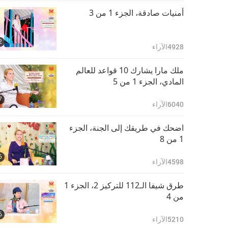
ونعمة المعلم، ورحمة الله،
30:20
الجزء 19 من 19
5485
الآراء
أمنيات صادقة، الجزء 1 من 3
2
4928
الآراء
ملك مارا يشارك 10 قواعد للعالم
المادي، الجزء 1 من 5
7
6040
الآراء
اضحك في طريقك إلى الجنة، الجزء
1 من 8
5
4598
الآراء
طرق شيفا الـ112 للتركيز 2، الجزء 1
من 4
6
5210
الآراء