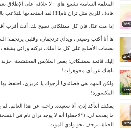
المعلمة السامية تشينغ هاي - لا علاقة على الإطلاق ب
هادف للربح مثل تران تام!!!!! لقد استخدمها للتلاعب بالن
38:5
إذا مت غدًا، فإن كل ممتلكاتي تصبح لك. أنت أقرب أقرب
ها أنا أكتب وصيتي، ويداي ترتجفان، وقلبي يرتجف! السي
بصمات الأصابع على كل ما أملك، تركته ورائي بشغف 
40:5
إليك قائمة بممتلكاتي: بعض الملابس المحتشمة، خزنة ف
ناهيك عن أي مجوهرات!
ولكن المهم هي قصائدي! أرجوك يا عزيزي، احتفظ بها جم
37:5
المكسورة!
يمكنك التأكد إذن، أنا سعيدة. راحلة عن هذا العالم، لم
ما يقدمه لي، (*لاحظوا أنه لا يوجد تران تام في النسخة 
36:5
الحياة، تزحف نحو وادي الموت.