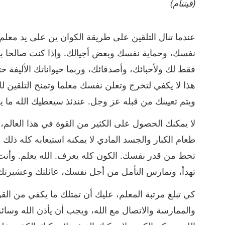
(فيتنام)
عندما تنال التلقين على طريقة الكوان ين على يد معلم مس
نفسك، وحماية نفسك وبعض أجيالك. وإذا كنت صالحا با
فقط لك ولأحبائك، وأصدقائك، وربما حيواناتك الأليفة 
هذا لا يكفي لتخرج وتعلن نفسك معلما وتمنح التلقين ل
ويتم تعيينك من قبله عز وجل. عندئذ سيعطيك الله ما ي
لا يمكنك الحصول على الكثير من القوة في هذا العالم، 
طعام الكبار والجسد المادي لا يمكنه استيعابه كله ذلك
تحط من قدر نفسك. الكون كله يعرف. الله يعلم. وأنت 
تهدأ، وتمارس التأمل من أجل نفسك، عائلتك وعشيرتك.
كي تبلغ مرتبة المعلم، عليك أن تمتلك ما يكفي من ال
والممارسة والاتصال مع الله، ويجب أن يأذن الله وسائ