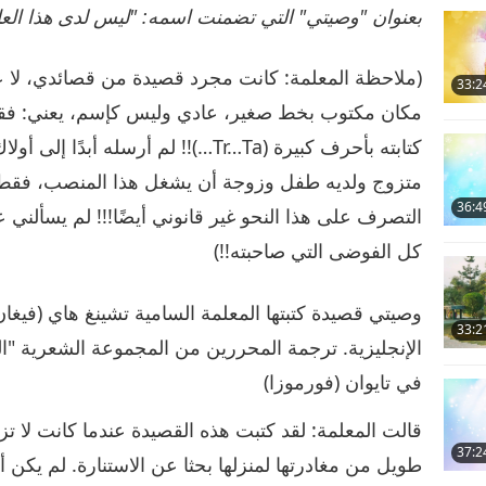
بعنوان "وصيتي" التي تضمنت اسمه: "ليس لدى هذا العالم
33:2
16
مكان مكتوب بخط صغير، عادي وليس كإسم، يعني: فقط ال
كتابته بأحرف كبيرة (Tr…Ta…)!! لم أرس
متزوج ولديه طفل وزوجة أن يشغل هذا المنصب، فقط ال
36:4
التصرف على هذا النحو غير قانوني أيضًا!!! لم يسألني ع
17
كل الفوضى التي صاحبته!!)
33:2
الإنجليزية. ترجمة المحررين من المجموعة الشعرية "ا
18
في تايوان (فورموزا)
قالت المعلمة: لقد كتبت هذه القصيدة عندما كانت لا تز
37:2
طويل من مغادرتها لمنزلها بحثا عن الاستنارة. لم يكن
19