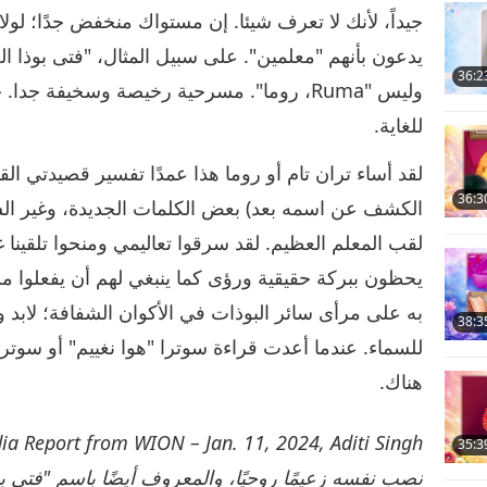
جيداً، لأنك لا تعرف شيئا. إن مستواك منخفض جدًا؛ لول
36:2
وليس "Ruma، روما". مسرحية رخيصة وسخيفة ج
8
للغاية.
لقد أساء تران تام أو روما هذا عمدًا تفسير قصيدتي الق
36:3
الكشف عن اسمه بعد) بعض الكلمات الجديدة، وغير الس
9
لقب المعلم العظيم. لقد سرقوا تعاليمي ومنحوا تلقين
يحظون ببركة حقيقية ورؤى كما ينبغي لهم أن يفعلوا 
به على مرأى سائر البوذات في الأكوان الشفافة؛ لابد 
38:3
10
للسماء. عندما أعدت قراءة سوترا "هوا نغييم" أو سوتر
هناك.
35:3
11
نصب نفسه زعيمًا روحيًا، والمعروف أيضًا باسم "فتى بو