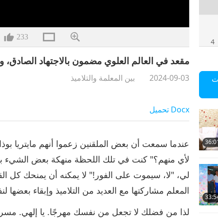
233
4
مقعد في العالم العلوي مضمون بالاجتهاد الصادق، ونعمة ا
2024-09-03
بين المعلمة والتلاميذ
ت
5
Docx
تحميل
عندما سمعت أن بعض الملقنين زعموا أنهم مايتريا بوذ
36:0
6
لأي منهم؟" كنت في تلك اللحظة منهكة بعض الشيء ب
لي، "لا، سيموت على الفور!" لا يمكنه أن يمنحك كل القو
المعلم مشاركتها مع العديد من التلاميذ وإبقاء بعضها لن
33:5
7
لذا من فضلك لا تجعل من نفسك مهرجًا. يا إلهي. مس