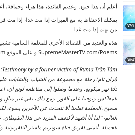
أعلم أن هذا جنون وعديم الفائدة، هذا هراء وحماقة، أعلم
يمكنك الاحتفاظ به مع الميراث إذا مت غدا، إذا مت قري
37:3
من يهتم إذا مت غدا
هذه والعديد من القصائد الأخرى للمعلمة السامية تشينغ 
SupremeMasterTV.com/Poems و على الموقع SMCHBooks.com
38:4
âm
دلتا نهر ميكونغ. وعندما وصلوا إلى مقاطعة لونغ آن، 
المعاكس وتوفيتا على الفور. ومع ذلك، بقي غير مبالٍ و
صحيح. المعلمة تعلمنا ألا نتحدث عن الآخرين بسوء، ل
العالم،" لذا أنا أشهد لأكشف المزيد عن هذا الشيطان.
الجميلة. أتمنى لفريق قناة سوبريم ماستر التلفزيونية وا