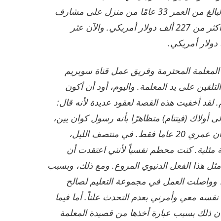
واغتصاب أتباعه. وقالت السلطات إنها اعتقلت الرجل البالغ من العمر 33 عامًا من منزل على مشارف
العاصمة كاتماندو، كما صادرت أوراقًا نقدية تبلغ قيمتها أكثر من 227 ألف دولار أمريكي. والآن عثر
Testimony by a former victim of Ruma Trần T: المعلمة المحترمة وفريق عمل قناة سوبريم
قد مر 32 عاماً منذ أن نلت التلقين على يد المعلمة. واليوم، أود أن أكون
لقد أخفيت هذه القصة لعقود عديدة لأنه قال:
ك." في عام 1996، عندما عاد إلى أولاك (فيتنام) متظاهرًا بأنه رسول كوان يين،
شاركت في مجموعة تعاليم المعلم. في ذلك الوقت، كان عمري 20 عاما فقط. في منتصف الليل،
ة مثلية. كنت محطم نفسياً لأنني اعتقدت أن
 مثل هذا الفعل الدنيوي المروع. ومع ذلك، وبسبب
، وواصلت العمل في مجموعة التعليم لصالح
فسه معي وأمرني بعدم التحدث علناً. أما فيما
كان ذلك بسبب عبارة أخذها من قصيدة المعلمة