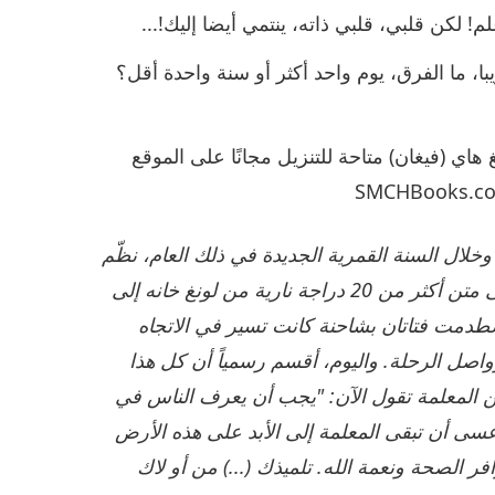
! لكن قلبي، قلبي ذاته، ينتمي أيضا إليك!...
با، ما الفرق، يوم واحد أكثر أو سنة واحدة أقل؟
هاي (فيغان) متاحة للتنزيل مجانًا على الموقع
Testimony by a former victim of Ruma Trần T: وخلال السنة القمرية الجديدة في ذلك العام، نظّم
(تران تام) رحلة مع مجموعة من الشباب والشابات على متن أكثر من 20 دراجة نارية من لونغ خانه إلى
اصطدمت فتاتان بشاحنة كانت تسير في الاتجاه
واصل الرحلة. واليوم، أقسم رسمياً أن كل هذا
كن المعلمة تقول الآن: "يجب أن يعرف الناس في
 عسى أن تبقى المعلمة إلى الأبد على هذه الأرض
فر الصحة ونعمة الله. تلميذك (...) من أو لاك