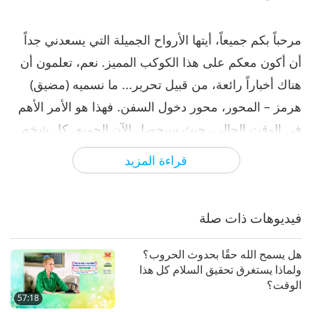
مرحباً بكم جميعاً، أيتها الأرواح الجميلة التي يسعدني جداً
أن أكون معكم على هذا الكوكب المميز. نعم، تعلمون أن
هناك أخباراً رائعة، من قبيل تحرير... ما نسميه (مضيق)
هرمز – المحور، محور دخول السفن. فهذا هو الأمر الأهم
في الوقت الحالي، حيث سيحصل الآن الجميع، كل شخص
على هذا الكوكب، على كل الضروريات التي يحتاجونها عن
قراءة المزيد
طريق حاويات الشحن، وسيحظون بالسلام.
لذا أريد فقط أن أقول لكم إن علينا جميعاً أن نشكر الثالوث
فيديوهات ذات صلة
الأقدس الأقوى – الله تعالى، ويسوع المسيح، والمعلم
المطلق. بدون بركتهم، وإذنهم، لا يمكن تحقيق ذلك. علينا
هل يسمح الله حقًا بحدوث الحروب؟
ولماذا يستغرق تحقيق السلام كل هذا
أيضاً أن نشكر بشكل خاص ملك السلام، الذي كان متعاوناً
الوقت؟
للغاية، ومعينا للغاية بشتى الطرق. أنا شخصياً أشكره،
57:18