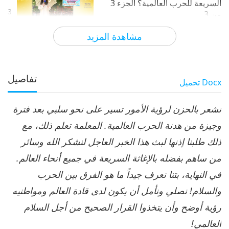
السريعة للحرب العالمية؟ الجزء 3
3
من 3
35:59
مشاهدة المزيد
الآراء
5172
2026-05-04
بين المعلمة والتلاميذ
تفاصيل
Docx
تحميل
نشعر بالحزن لرؤية الأمور تسير على نحو سلبي بعد فترة
وجيزة من هدنة الحرب العالمية. المعلمة تعلم ذلك، مع
ذلك طلبنا إذنها لبث هذا الخبر العاجل لنشكر الله وسائر
من ساهم بفضله بالإغاثة السريعة في جميع أنحاء العالم.
في النهاية، بتنا نعرف جيداً ما هو الفرق بين الحرب
والسلام! نصلي ونأمل أن يكون لدى قادة العالم ومواطنيه
رؤية أوضح وأن يتخذوا القرار الصحيح من أجل السلام
العالمي!