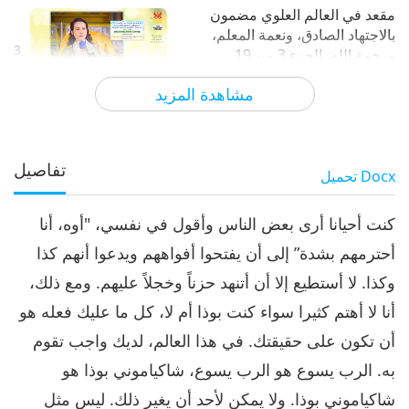
مقعد في العالم العلوي مضمون
بالاجتهاد الصادق، ونعمة المعلم،
3
ورحمة الله، الجزء 3 من 19
28:34
مشاهدة المزيد
الآراء
7618
2024-09-03
بين المعلمة والتلاميذ
مقعد في العالم العلوي مضمون
بالاجتهاد الصادق، ونعمة المعلم،
تفاصيل
Docx
تحميل
4
ورحمة الله، الجزء 4 من 19
29:04
كنت أحيانا أرى بعض الناس وأقول في نفسي، "أوه، أنا
الآراء
7117
2024-09-04
بين المعلمة والتلاميذ
أحترمهم بشدة” إلى أن يفتحوا أفواههم ويدعوا أنهم كذا
مقعد في العالم العلوي مضمون
وكذا. لا أستطيع إلا أن أتنهد حزناً وخجلاً عليهم. ومع ذلك،
بالاجتهاد الصادق، ونعمة المعلم،
5
ورحمة الله، الجزء 5 من 19
أنا لا أهتم كثيرا سواء كنت بوذا أم لا، كل ما عليك فعله هو
26:37
أن تكون على حقيقتك. في هذا العالم، لديك واجب تقوم
الآراء
6890
2024-09-05
بين المعلمة والتلاميذ
به. الرب يسوع هو الرب يسوع، شاكياموني بوذا هو
مقعد في العالم العلوي مضمون
شاكياموني بوذا. ولا يمكن لأحد أن يغير ذلك. ليس مثل