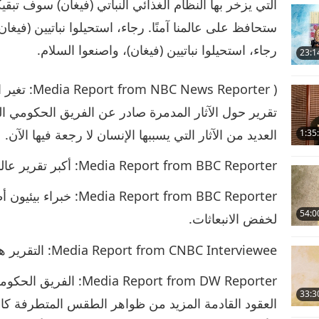
التي يزخر بها النظام الغذائي النباتي (فيغان) سوف 
ستحافظ على عالمنا آمنًا. رجاء، استحيلوا نباتيين (فيغان)
رجاء، استحيلوا نباتيين (فيغان)، واصنعوا السلام.
23:1
( Reporter
تقرير حول الآثار المدمرة صادر عن الفريق الحكومي الد
العديد من الآثار التي يسببها الإنسان لا رجعة فيها الآن.
1:35
Media Report from BBC Reporter: أكبر تقرير عالمي بخصوص التغيرات المناخية.
eport from BBC Reporter
54:0
لخفض الانبعاثات.
Media Report from CNBC Interviewee: التقرير هو حقا "إشارة تحذير ضخمة" لقادة العالم.
Report from DW Reporter
33:3
العقود القادمة المزيد من ظواهر الطقس المتطرفة كال