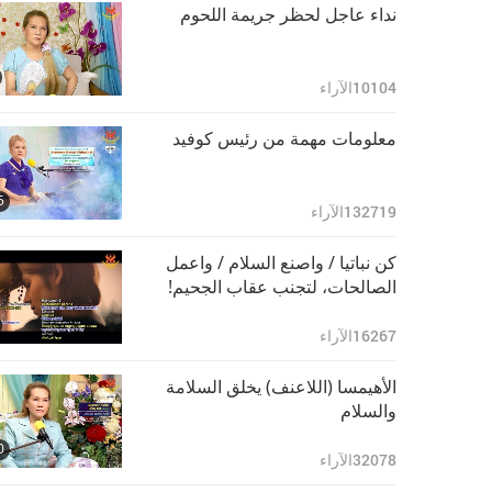
نداء عاجل لحظر جريمة اللحوم
10104
الآراء
معلومات مهمة من رئيس كوفيد
5
132719
الآراء
كن نباتيا / واصنع السلام / واعمل
الصالحات، لتجنب عقاب الجحيم!
16267
الآراء
الأهيمسا (اللاعنف) يخلق السلامة
والسلام
0
32078
الآراء