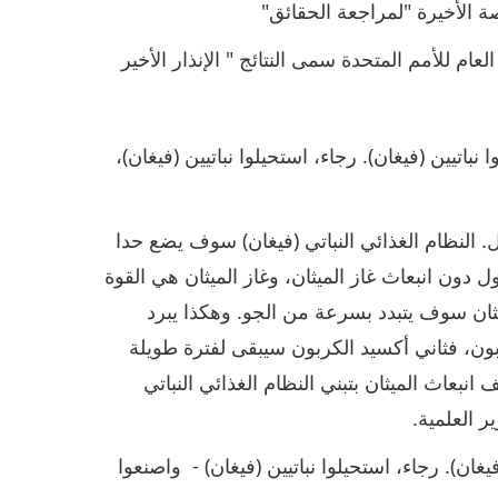
رصة الأخيرة "لمراجعة الحقائق"
Media Report from NBC : الأمين العام للأمم المتحدة سمى النتائج " الإنذار الأخير
نباتيين (فيغان). رجاء، استحيلوا نباتيين (فيغان)،
ل. النظام الغذائي النباتي (فيغان) سوف يضع حدا
ل دون انبعاث غاز الميثان، وغاز الميثان هي القوة
ميثان سوف يتبدد بسرعة من الجو. وهكذا يبرد
بون، فثاني أكسيد الكربون سيبقى لفترة طويلة
نبعاث الميثان بتبني النظام الغذائي النباتي
ر العلمية.
فيغان). رجاء، استحيلوا نباتيين (فيغان) - واصنعوا