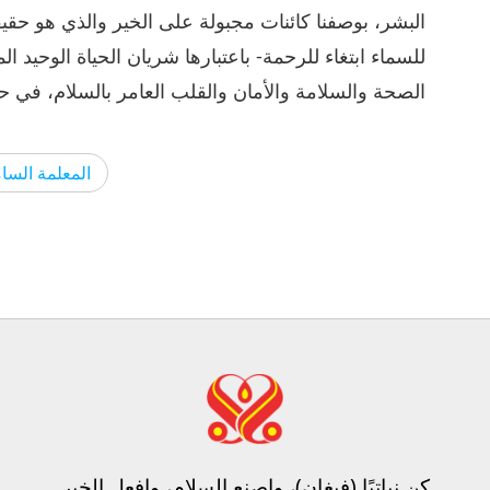
البشر، بوصفنا كائنات مجبولة على الخير والذي هو حقيقت
للسماء ابتغاء للرحمة- باعتبارها شريان الحياة الوحيد المت
الصحة والسلامة والأمان والقلب العامر بالسلام، في حف
المعلمة السام
كن نباتيًا (فيغان)، واصنع السلام، وافعل الخير​