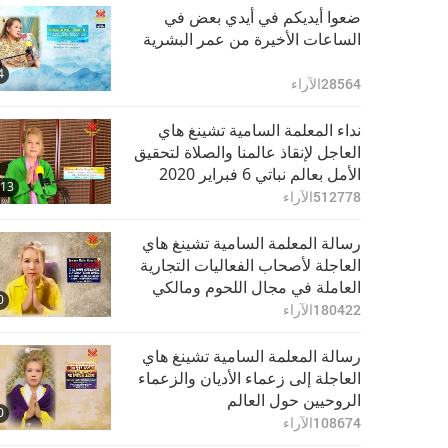
ضعوا أيديكم في أيدي بعض في
الساعات الأخيرة من عمر البشرية
4
28564
الآراء
نداء المعلمة السامية تشينغ هاي
العاجل لإنقاذ عالمنا والصلاة لتحقيق
الأمل بعالم نباتي 6 فبراير 2020
:13
512778
الآراء
رسالة المعلمة السامية تشينغ هاي
العاجلة لأصحاب الفعاليات التجارية
العاملة في مجال اللحوم ومالكي
0
مصانع الثروة الحيوانية والاسماك،
180422
الآراء
والبيض، والحليب، والفراء،
والمختبرات، وصناعة الجلود
رسالة المعلمة السامية تشينغ هاي
ومستحضرات التجميل
العاجلة إلى زعماء الأديان والزعماء
الروحيين حول العالم
0
108674
الآراء