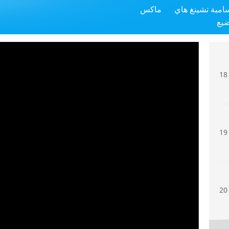
سامية تشينغ هاي
ماكس
17
ضيع
18
19
20