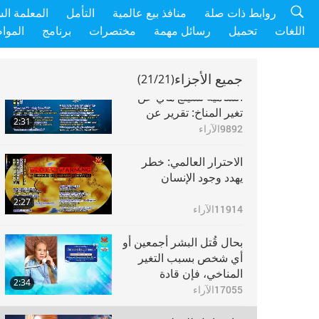
مقتطفات للمعلمة
روابط ذات صلة
منافذ بيع عالمية
التأمل
المعلمة ال
الحيوانية
السامية تشينغ هاي عن
اللغات
تحميل
رسائل مهمة
مختصرات
برنامج
الموا
تغير المناخ: شح المياه -
3:55
مشكلة عالمية
10530
الآراء
جميع الأجزاء
(21/21)
مقتطفات للمعلمة
السامية تشينغ هاي عن
تغير المناخ: تقرير عن
2:31
الحياة في محيطاتنا
9892
الآراء
الاحترار العالمي: خطر
يهدد وجود الإنسان
2:27
11914
الآراء
بحال قُتل البشر أجمعين أو
أي شخص بسبب التغير
المناخي، فإن قادة
2:34
الحكومات، أقولها بالفم
17055
الآراء
الملآن، مذنبون