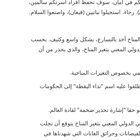
تبقيكم في أمان، سوف تحفظ أفراد أسرتكم سالمين،
. رجاء، استحيلوا نباتيين (فيغان)، واصنعوا السلام.
Media Report from NBC News : تغير المناخ آخذ بالتسارع، بشكل واسع وكثيف. بحسب
ولي المعني بتغير المناخ، والذي يحذر من أن
Media R: خبراء بيئيون أطلقوا عليه اسم "نداء اليقظة" إلى الحكومات
Media : الفريق الحكومي الدولي المعني بتغير المناخ يتوقع أن تجلب
فيضانات وحرائق الغابات التي شهدناها في