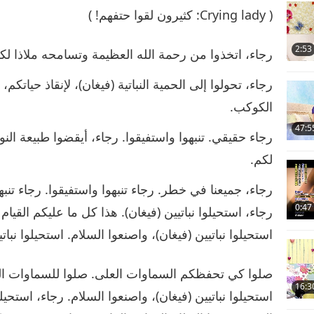
( Crying lady: كثيرون لقوا حتفهم! )
2:53
رجاء، اتخذوا من رحمة الله العظيمة وتسامحه ملاذا لكم
رجاء، تحولوا إلى الحمية النباتية (فيغان)، لإنقاذ حياتك
الكوكب.
47:5
رجاء حقيقي. تنبهوا واستفيقوا. رجاء، أيقضوا طبيعة النور
لكم.
رجاء، جميعنا في خطر. رجاء تنبهوا واستفيقوا. رجاء تنبهو
0:47
رجاء، استحيلوا نباتيين (فيغان). هذا كل ما عليكم القيام 
استحيلوا نباتيين (فيغان)، واصنعوا السلام. استحيلوا نبات
صلوا كي تحفظكم السماوات العلى. صلوا للسماوات العلى
16:3
استحيلوا نباتيين (فيغان)، واصنعوا السلام. رجاء، استحيل