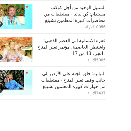
السبيل الوحيد من أجل كوكب
مستدام: كن نباتيا - مقتطفات من
محاضرات كبيرة المعلمين تشينغ
8
هاي، الجزء 1 من 3‏
10056
الآراء
قفزة الإنسانية إلى العصر الذهبي:
واشنطن العاصمة، مؤتمر تغير المناخ
، الجزء 13 من 17
2
5005
الآراء
النباتية: خلق الجنة على الأرض إلى
جانب وقف تغير المناخ - مقتطفات
من حوارات كبيرة المعلمين تشينغ
2
هاي، الجزء 1 من 5‏
7437
الآراء