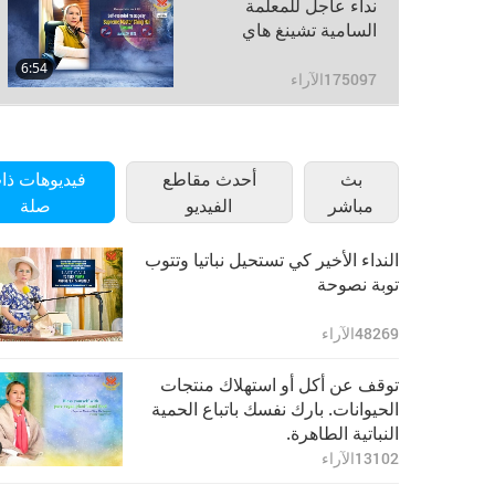
نداء عاجل للمعلمة
السامية تشينغ هاي
6:54
175097
الآراء
بث
أحدث مقاطع
فيديوهات ذا
مباشر
الفيديو
صلة
النداء الأخير كي تستحيل نباتيا وتتوب
توبة نصوحة
48269
الآراء
توقف عن أكل أو استهلاك منتجات
الحيوانات. بارك نفسك باتباع الحمية
النباتية الطاهرة.
13102
الآراء