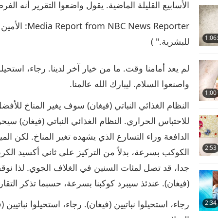
الأسابيع القليلة الماضية. يقول واضعوا التقرير أنه الف
News Reporter
1:06
للبشرية." )
لم يعد أمامنا وقت. ما من خيار آخر لدينا. رجاء، استحيلوا 
واصنعوا السلام. ليبارك الله عالمنا.
1:00
النظام الغذائي النباتي (فيغان) سوف يغير المناخ للأفض
للاحتباس الحراري. النظام الغذائي النباتي (فيغان) سيحو
الدافعة وراء التسارع الذي يشهده تغير المناخ. لكن ال
2:53
الكوكب بسرعة، بدلاً من التركيز على ثاني أكسيد الكر
جدا، قد تصل لمئات السنين في الغلاف الجوي. لذا نوقف ا
(فيغان). عندئذ سيبرد كوكبنا بسرعة، حسبما تذكر التقاري
رجاء، استحيلوا نباتيين (فيغان). رجاء، استحيلوا نباتيين (
2:34