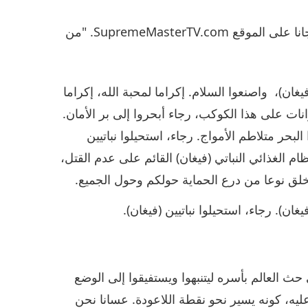
يرجى قراءة كتاب "من الأزمة إلى السلام،" المتوفر مجانا على الموقع SupremeMasterTV.com. "من
(فيغان)، واصنعوا السلام. إكراما لمحبة الله، إكراما
انات على هذا الكوكب، رجاء أبحروا إلى بر الأمان.
لبحر متلاطم الأمواج. رجاء، استحيلوا نباتيين
ظام الغذائي النباتي (فيغان) القائم على عدم القتل،
خلق نوعا من درع الحماية حولكم وحول الجميع.
يغان). رجاء، استحيلوا نباتيين (فيغان).
حث العالم بأسره ليتنبهوا ويستفيقوا إلى الوضع
عليه، كونه يسير نحو نقطة اللاعودة. عسانا نحن