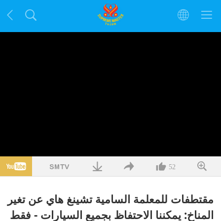
52
مقتطفات للمعلمة السامية تشينغ هاي عن تغير
المناخ: يمكننا الاحتفاظ بجميع السيارات - فقط