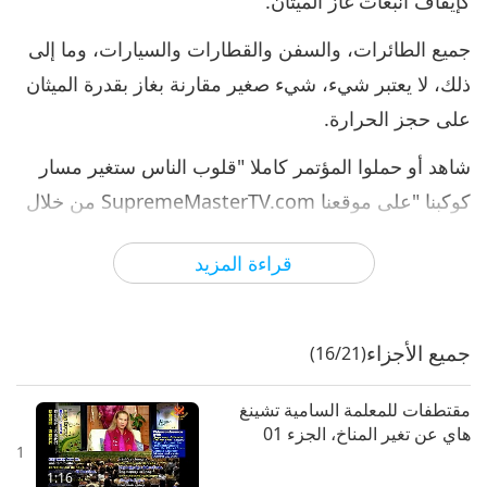
كإيقاف انبعاث غاز الميثان.
جميع الطائرات، والسفن والقطارات والسيارات، وما إلى
ذلك، لا يعتبر شيء، شيء صغير مقارنة بغاز بقدرة الميثان
على حجز الحرارة.
شاهد أو حملوا المؤتمر كاملا "قلوب الناس ستغير مسار
كوكبنا "على موقعنا SupremeMasterTV.com من خلال
البحث عن: "قلوب الناس"
قراءة المزيد
المعلمة السامية تشينغ هاي (فيغان) تتحدث عن الآثار
الضارة للحوم
جميع الأجزاء
(16/21)
مقتطفات للمعلمة السامية تشينغ
هاي عن تغير المناخ، الجزء 01
1
1:16