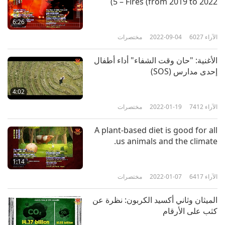
5 – Fires (from 2019 to 2022)
مقتطفات للمعلمة السامية تشينغ
6:26
هاي عن تغير المناخ، الجزء 05
الآراء
6027
2022-09-04
مختصرات
5
1:18
الأغنية: "حان وقت الشفاء" أداء أطفال
الآراء
11684
2019-12-10
مختصرات
إحدى مدارس (SOS)
مقتطفات للمعلمة السامية تشينغ
4:02
هاي عن تغير المناخ، الجزء 06
الآراء
7412
2022-01-19
مختصرات
6
1:09
A plant-based diet is good for all
الآراء
11596
2019-12-10
مختصرات
us animals and the climate.
مقتطفات للمعلمة السامية تشينغ
1:14
هاي عن تغير المناخ، الجزء 07
الآراء
6417
2022-01-07
مختصرات
7
1:01
الميثان وثاني أكسيد الكربون: نظرة عن
الآراء
11406
2019-12-10
مختصرات
كثب على الأرقام