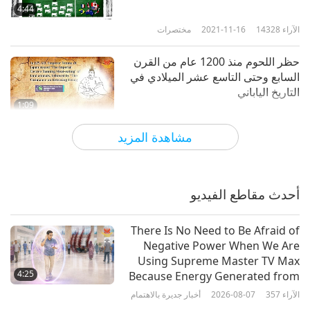
مقتطفات للمعلمة السامية تشينغ
4:44
هاي عن تغير المناخ، الجزء 08
الآراء
14328
2021-11-16
مختصرات
8
1:56
حظر اللحوم منذ 1200 عام من القرن
الآراء
11671
2019-12-10
مختصرات
السابع وحتى التاسع عشر الميلادي في
التاريخ الياباني
مقتطفات للمعلمة السامية تشينغ
1:09
هاي عن تغير المناخ، الجزء 09
الآراء
7633
2021-11-09
مختصرات
9
مشاهدة المزيد
1:21
نداء استغاثة من الأطفال
الآراء
11582
2019-12-10
مختصرات
أحدث مقاطع الفيديو
مقتطفات للمعلمة السامية تشينغ
3:27
هاي عن تغير المناخ، الجزء العاشر
الآراء
9994
2021-02-01
مختصرات
10
There Is No Need to Be Afraid of
1:22
Negative Power When We Are
كن بطلا أنقذ أطفالنا قم بحظر اللحوم
Using Supreme Master TV Max
الآراء
11301
2019-12-10
مختصرات
في الحال!
4:25
Because Energy Generated from
It Is Far More Powerful than Any
مقتطفات للمعلمة السامية تشينغ
الآراء
357
2026-08-07
أخبار جديرة بالاهتمام
6:58
Negative Entity
هاي عن تغير المناخ، الجزء 11