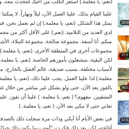
(نعم، يا معلمة.) استعر الكلب من أخيك لتتحدث معه، و
علينا القيام بذلك. علينا العمل الآن، ليلاً ونهاراً. لا يم
بمثل هذا الشكل. (نعم، يا معلمة.) إن لم نعمل نحن،
28:3
لدي العديد من التلاميذ. (نعم.) على الأقل أكثر من مج
منكم. أنا آسفة. مجموعة صالحة. مجموعة النبلاء، الأشخ
مجموعات أخرى في المنطقة الأخرى. (نعم، يا معلمة.)
37:3
لكن البقية، منشغلون بأمورهم الخاصة. (نعم، يا معلمة.) 
لأسباب مختلفة. بسبب صديقة، عالم أفضل بالخارج، منازل
معلمة.) لذا علينا العمل. يجب علينا ذلك. (نعم، يا معلمة
بالفوز بعد الآن، حتى ولو بشكل غير مباشر من خلال 
36:0
المتبقيين. مفهوم؟ ( نعم، يا معلمة. ) علينا أن نفوز. علين
تعاني حتى لا نبكي بعد الآن. ( نعم، يا معلمة. )
في بعض الأيام أنا أبكي وذات مرة سجلت ذلك بالصدفة.
42:0
أغلقته، لكن بعد ذلك فكرت، "أوه، ربما يكون ذلك جيدًا،