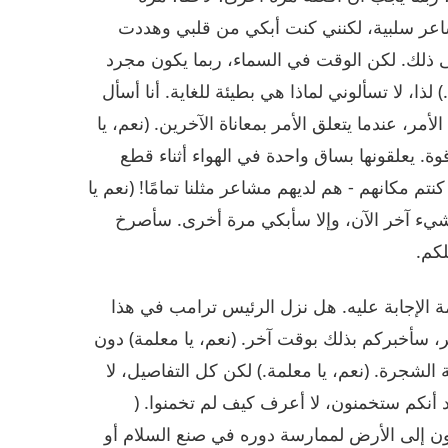
شاعر سلبية، لكنني كنت أبكي من قلبي وهددت
 ذلك. لكن الوقت في السماء، ربما يكون مجرد
) لذا، لا تسألوني لماذا هي بطيئة للغاية. أنا أسأل
أمر، عندما يتعلق الأمر بمعاناة الآخرين. (نعم، يا
قوة. يعلقونها بساق واحدة في الهواء أثناء قطع
نتم مكانهم - هم لديهم مشاعر مثلنا تمامًا! (نعم يا
ن شيء آخر الآن، وإلا سأبكي مرة أخرى. سأصرخ
كم.
لمة الإجابة عليه. هل نزل الرئيس ترامب في هذا
، سأخبركم بذلك بوقت آخر. (نعم، يا معلمة) دون
الشجرة. (نعم، يا معلمة.) لكن كل التفاصيل، لا
د أنكم ستخمنون، لا أعرف كيف لم تخمنوا. (
أون إلى الأرض لممارسة دوره في صنع السلام أو