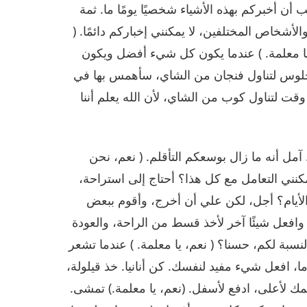
ب أن أخبركم بهذه الأشياء شخصيًا يومًا ما. ثمة
لأشخاص المختلفين، لا يمكنني إخباركم دائمًا. (
م، يا معلمة. ) عندما يكون كل شيء أفضل ويكون
لجلوس لتناول فنجان من الشاي، سأهمس بها في
ا وقت لتناول كوب من الشاي، لأن الله يعلم أننا
مل أنه ما زال بوسعكم التأقلم. ( نعم، نحن
 يمكنني التعامل مع كل هذا؟ أحتاج إلى استراحة،
الأيام؟ أجل، لكن علي أن أخرج، وأقوم ببعض
. وافعل شيئًا آخر لأخذ قسط من الراحة، والعودة
بة لكم، حسنا؟ ( نعم، يا معلمة. ) عندما تشعر
 ما، افعل شيء مفيد لنفسك. كن أنانيا. خذ قيلولة،
لأعلى، ادفع لأسفل. (نعم، يا معلمة.) تمشى.