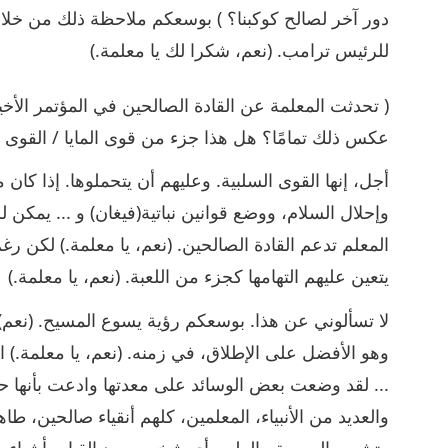
دور آخر لصالح كوكبنا؟ ) بوسعكم ملاحظة ذلك من خلال 
للرئيس ترامب. (نعم، شكرا لك يا معلمة.)
( تحدثت المعلمة عن القادة الصالحين في المؤتمر الأخير
عكس ذلك تمامًا؟ هل هذا جزء من قوى المايا / القوى ال
أجل، إنها القوى السلبية. وعليهم أن يتحملوها. إذا كان
وإحلال السلام، ووضع قوانين نباتية(فيغان) و ... يمكن ل
المعلم تدعم القادة الصالحين. (نعم، يا معلمة.) لكن رغم 
يتعين عليهم التهامها كجزء من اللعبة. (نعم، يا معلمة.)
لا تسألوني عن هذا. بوسعكم رؤية يسوع المسيح. (نعم) أ
وهو الأفضل على الإطلاق، في زمنه. (نعم، يا معلمة.) ال
... لقد وضعت بعض الوسائد على معدتها وادعت بأنها حام
والعديد من الأنبياء، المعلمين، كلهم أنقياء صالحين، 
وتشويه السمعة. بالطبع، أي شخص يريد القيام بأشياء ج