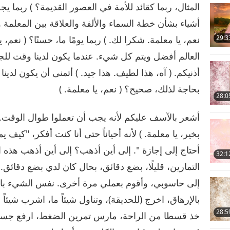
المثال، ربما كقائد للأمة في العصور القديمة؟ ) ربما يج
أشياء بشأن خطة السماء والألفة والعلاقة بين المعلمة وا
نعم، يا معلمة. شكرا لك. ) ربما يومًا ما، حسنًا؟ ( نع
29:3
العالم أفضل ويتم كل شيء. عندما يكون لدينا وقت ل
أذنيكم. ( آه، هذا لطيف. هذا جيد. ) أتمنى أن يكون لدين
بحاجة لذلك، صحيح؟ ( نعم، يا معلمة. )
28:0
أشعر بالآسف عليكم لأنه يجب أن تعملوا طوال الوقت. آ
بخير، يا معلمة. ) لأنه أحياناً حتى أنا كنت أفكر، "كيف
أحتاج إلى إجازة ". إلى أين أذهب؟ إلى أين أذهب هذه 
32:1
التمارين، قليلًا، بضع دقائق، بحال كان لدي بضع دقائق
إلى حاسوبي، وأقوم بعملي مرة أخرى. نفس الشيء بالنس
بالإرهاق، اخرج (للحديقة)، وتناول شيئاً ما، اشرب شيئاً
28:5
خذ قسطا من الراحة، مارس تمرين الضغط، ارفع جسمك 