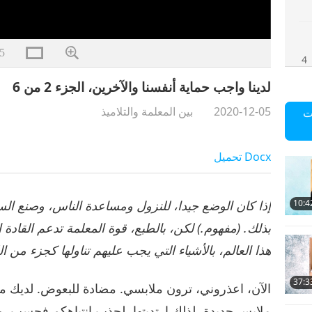
5
4
لدينا واجب حماية أنفسنا والآخرين، الجزء 2 من 6
2020-12-05
بين المعلمة والتلاميذ
ت
5
Docx
تحميل
إذا كان الوضع جيدا، للنزول ومساعدة الناس، وصنع السلا
10:4
6
بذلك. (مفهوم.) لكن، بالطبع، قوة المعلمة تدعم القادة ا
هذا العالم، بالأشياء التي يجب عليهم تناولها كجزء من ال
37:3
الآن، اعذروني، ترون ملابسي. مضادة للبعوض. لديك من
ملابس جديدة، لذلك ارتديتها، لجذب انتباهكم فحسب. وإل