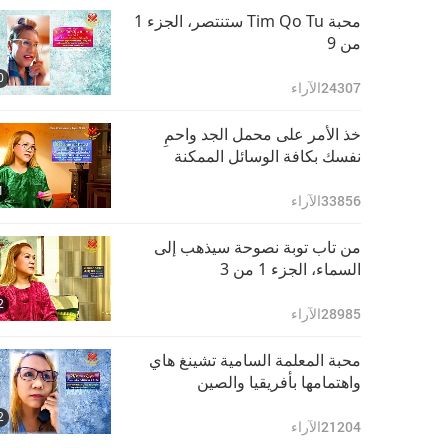
محبة Tim Qo Tu ستنتصر، الجزء 1
من 9
0
24307
الآراء
خذ الأمر على محمل الجد واحمِ
نفسك بكافة الوسائل الممكنة
1
33856
الآراء
من تاب توبة نصوحة سيذهب إلى
السماء، الجزء 1 من 3
2
28985
الآراء
محبة المعلمة السامية تشينغ هاي
واهتمامها بأفريقيا والصين
2
21204
الآراء