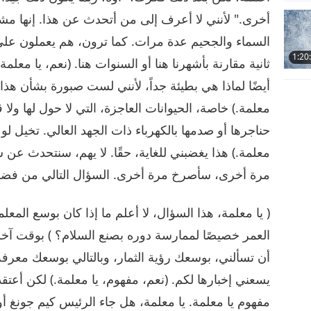
أخرى." لأنني لا أعرف إلى من أتحدث عن هذا. إنها م
السماء والجحيم عدة مرات. كما ترون، هم يعملون على
1:20
ثانية مقارنة بأشهرنا هنا أو السنوات هنا. (نعم، يا معلمة.
أيضًا لماذا هي بطيئة جداً، لأنني لست صبورة بشأن هذا ال
معلمة.) خاصة، الحيوانات العاجزة، التي لا حول لها ولا 
حناجرها أو صدمها بالكهرباء ذات الجهد العالي. تخيل لو ك
معلمة.) هذا يغضبني للغاية، حقًا. لا يهم، سنتحدث ع
مرة أخرى، سأصرخ مرة أخرى. السؤال التالي من فضل
( يا معلمة، هذا السؤال، لا أعلم ما إذا كان بوسع المع
العمر خصيصًا لممارسة دوره بصنع السلام؟ ) بوقت آخر
أن تسألني، بوسعك رؤية الثمار، وبالتالي بوسعك معرفة 
يسعني إخبارها لكم. (نعم، مفهوم، يا معلمة.) لكن أعتق
مفهوم يا معلمة. يا معلمة، هل جاء الرئيس كيم جونغ 