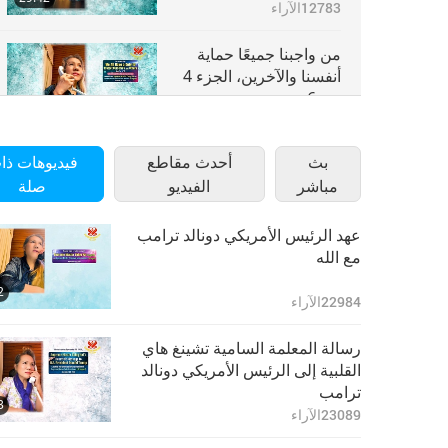
12783
الآراء
من واجبنا جميعًا حماية
أنفسنا والآخرين، الجزء 4
من 6
27:56
11038
الآراء
بث
أحدث مقاطع
فيديوهات ذا
من واجبنا جميعًا حماية
مباشر
الفيديو
صلة
أنفسنا والآخرين، الجزء 5
من 6
26:49
10452
الآراء
عهد الرئيس الأمريكي دونالد ترامب
مع الله
من واجبنا جميعًا حماية
2
أنفسنا والآخرين، الجزء 6
22984
الآراء
من 6
27:24
11227
الآراء
رسالة المعلمة السامية تشينغ هاي
القلبية إلى الرئيس الأمريكي دونالد
ترامب
3
23089
الآراء