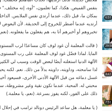
بنفس القميص. هكذا، كما تعلمون، "أوه، إنه مختلف." 
بمكان ما، قبل ذلك، عندما أرتدي نفس الملابس. الداخل
6:51
أرتديه عندما أضطر للخروج إلى الحديقة. لأن البعوض ل
تخبروهم أو أخبرهم أنا به، هم يفعلون ما يفعلونه. (نع
( قالت المعلمة أن غود لوف كان مساعدًا لرب المستوى
29:5
المايا. لماذا فضّل غود لوف المعلمة على رب المستوى ا
الآلهة الدنيا استغلته أيضًا لبعض الوقت وسبب لي الكث
لذا سامحته، وداويته، داويته بدلاً من ذلك. نعم. لكنه يحب
3:43
غسل دماغه من قبل الآلهة الأدنى الأخرى، فسيعود أخيرا
محبتي له. المحبة، عندما تكون نقية وغير مشروطة، ستفوز 
ذلك على الفور، لكنه يفوز بسرعة. (نعم، يا معلمة.)
7:51
( يا معلمة، هل ساعد الرئيس دونالد ترامب في إحلال ا