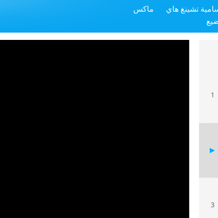
سامية تشينغ هاي
ماكس
ضيع
1
3