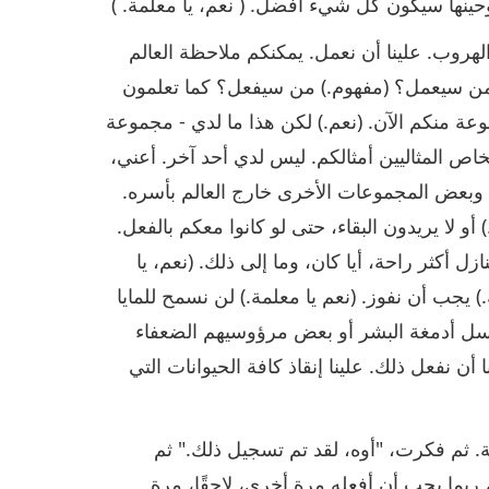
حينها سيكون كل شيء أفضل. ( نعم، يا معلمة. )
كننا الهروب. علينا أن نعمل. يمكنكم ملاحظة العالم
 فمن سيعمل؟ (مفهوم.) من سيفعل؟ كما تعلمون
موعة منكم الآن. (نعم.) لكن هذا ما لدي - مجموعة
اص المثاليين أمثالكم. ليس لدي أحد آخر. أعني،
 وبعض المجموعات الأخرى خارج العالم بأسره.
أو لا يريدون البقاء، حتى لو كانوا معكم بالفعل.
 أكثر راحة، أيا كان، وما إلى ذلك. (نعم، يا
.) يجب أن نفوز. (نعم يا معلمة.) لن نسمح للمايا
غسل أدمغة البشر أو بعض مرؤوسيهم الضعفاء
ا أن نفعل ذلك. علينا إنقاذ كافة الحيوانات التي
 ثم فكرت، "أوه، لقد تم تسجيل ذلك." ثم
 ربما يجب أن أفعله مرة أخرى، لاحقًا، مرة