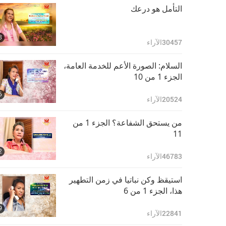
التأمل هو درعك
3
30457
الآراء
السلام: الصورة الأعم للخدمة العامة،
الجزء 1 من 10
5
20524
الآراء
من يستحق الشفاعة؟ الجزء 1 من
11
2
46783
الآراء
استيقظ وكن نباتيا في زمن التطهير
هذا، الجزء 1 من 6
9
22841
الآراء