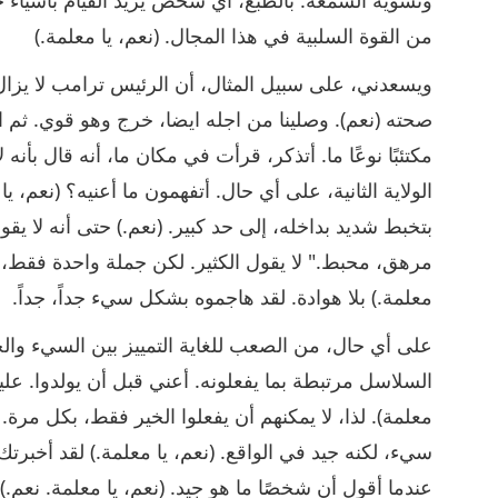
من القوة السلبية في هذا المجال. (نعم، يا معلمة.)
ويسعدني، على سبيل المثال، أن الرئيس ترامب لا يزال 
صحته (نعم). وصلينا من اجله ايضا، خرج وهو قوي. ثم ال
مكتئبًا نوعًا ما. أتذكر، قرأت في مكان ما، أنه قال بأن
الولاية الثانية، على أي حال. أتفهمون ما أعنيه؟ (نعم، ي
بتخبط شديد بداخله، إلى حد كبير. (نعم.) حتى أنه لا يقول
مرهق، محبط." لا يقول الكثير. لكن جملة واحدة فقط، 
معلمة.) بلا هوادة. لقد هاجموه بشكل سيء جداً، جداً.
على أي حال، من الصعب للغاية التمييز بين السيء والجي
السلاسل مرتبطة بما يفعلونه. أعني قبل أن يولدوا. عليهم
معلمة). لذا، لا يمكنهم أن يفعلوا الخير فقط، بكل مرة.
سيء، لكنه جيد في الواقع. (نعم، يا معلمة.) لقد أخبرت
عندما أقول أن شخصًا ما هو جيد. (نعم، يا معلمة. نعم.)