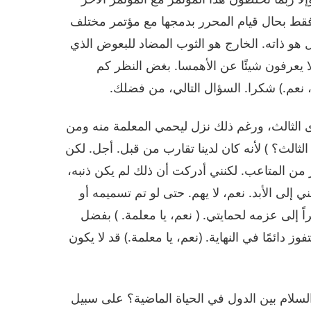
فقط بحال قيام المحرر بدمجها مع مؤتمر مختلف
 هو ذاته. الخارج هو الثوب المضاد للبعوض الذي
ا يعرفون شيئًا عن الأهمسا. بغض النظر كم
م، نعم.) شكرا. السؤال التالي، من فضلك.
 الثالث، ورغم ذلك نزل ليحمي المعلمة منه ومن
لثالث؟ ) لأنه كان لدينا تقارب من قبل. أجل. لكن
ير من المتاعب. لكنني أدركت أن ذلك لم يكن ذنبه،
ني إلى الأبد. نعم، لا يهم. حتى لو تم تسميمه أو
ً إلى عزمه لحمايتي. ( نعم، يا معلمة. ) بفضل
دائمًا في النهاية. (نعم، يا معلمة.) قد لا يكون
لسلام بين الدول في الحياة الماضية؟ على سبيل