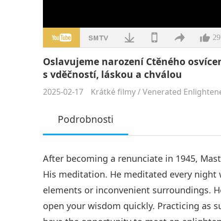
29
Oslavujeme narození Ctěného osvíc
s vděčností, láskou a chválou
2025-02-17
Krátké filmy
/
Venerated Enlighten
Podrobnosti
After becoming a renunciate in 1945, Mas
His meditation. He meditated every night 
elements or inconvenient surroundings. He
open your wisdom quickly. Practicing as su