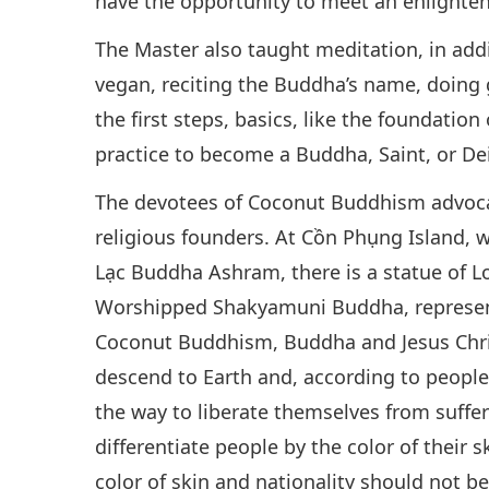
have the opportunity to meet an enlighten
The Master also taught meditation, in addi
vegan, reciting the Buddha’s name, doing
the first steps, basics, like the foundation
practice to become a Buddha, Saint, or Dei
The devotees of Coconut Buddhism advocat
religious founders. At Cồn Phụng Island,
Lạc Buddha Ashram, there is a statue of L
Worshipped Shakyamuni Buddha, represent
Coconut Buddhism, Buddha and Jesus Chris
descend to Earth and, according to people’
the way to liberate themselves from suffe
differentiate people by the color of their s
color of skin and nationality should not be