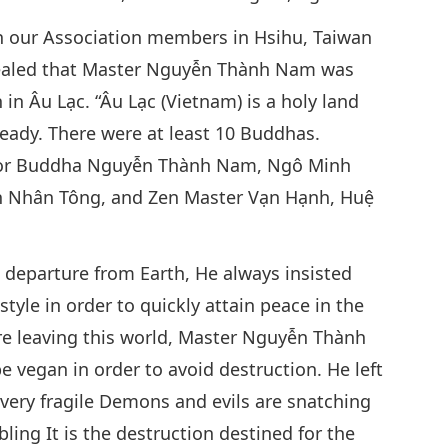
h our Association members in Hsihu, Taiwan
vealed that Master Nguyễn Thành Nam was
n Âu Lạc. “Âu Lạc (Vietnam) is a holy land
26
dy. There were at least 10 Buddhas.
 or Buddha Nguyễn Thành Nam, Ngô Minh
rần Nhân Tông, and Zen Master Vạn Hạnh, Huệ
27
 departure from Earth, He always insisted
tyle in order to quickly attain peace in the
ore leaving this world, Master Nguyễn Thành
28
e vegan in order to avoid destruction. He left
very fragile Demons and evils are snatching
ing It is the destruction destined for the