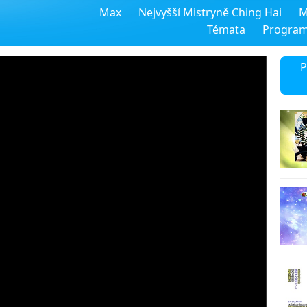
Max
Nejvyšší Mistryně Ching Hai
M
Témata
Progra
P
13
14
15
16