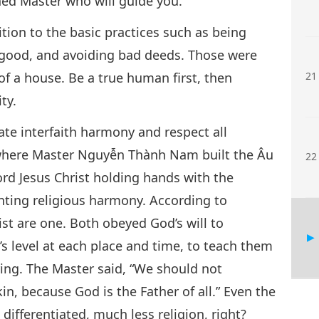
ed Master who will guide you.”
tion to the basic practices such as being
 good, and avoiding bad deeds. Those were
 of a house. Be a true human first, then
21
ty.
e interfaith harmony and respect all
 where Master Nguyễn Thành Nam built the Âu
22
ord Jesus Christ holding hands with the
ing religious harmony. According to
t are one. Both obeyed God’s will to
s level at each place and time, to teach them
ring. The Master said, “We should not
kin, because God is the Father of all.” Even the
 differentiated, much less religion, right?
25