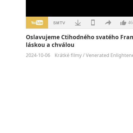
46
Oslavujeme Ctihodného svatého Franti
láskou a chválou
2024-10-06
Krátké filmy
/
Venerated Enlighten