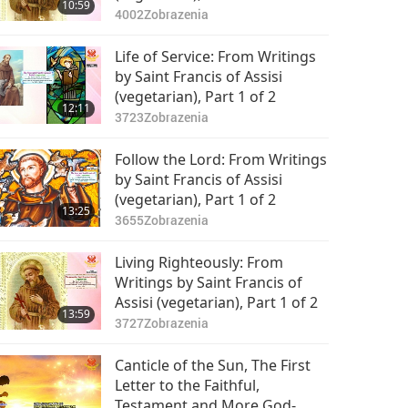
Hodži (vegetarián) s
10:59
0:59
4002
Zobrazenia
vděčností, láskou a
6455
Zobrazenia
chválou
Life of Service: From Writings
Oslavujeme
by Saint Francis of Assisi
ctihodného
(vegetarian), Part 1 of 2
patriarchu
12:11
1:03
3723
Zobrazenia
Bódhidharmu (vegan)
6646
Zobrazenia
s vděčností, láskou a
Follow the Lord: From Writings
chválou.
Oslavujeme ctěného
by Saint Francis of Assisi
proroka Eliáše
(vegetarian), Part 1 of 2
(vegetarián) s
13:25
0:32
3655
Zobrazenia
vděčností, láskou a
6575
Zobrazenia
chválou
Living Righteously: From
Oslavujeme
Writings by Saint Francis of
uctívaného Mistra
Assisi (vegetarian), Part 1 of 2
Pythagora
13:59
0:29
3727
Zobrazenia
(vegetarián) s
6302
Zobrazenia
vděčností, láskou a
Canticle of the Sun, The First
chválou
Oslavujeme uctívanou
Letter to the Faithful,
svatou Marii
Testament and More God-