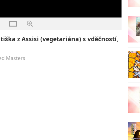
4
ška z Assisi (vegetariána) s vděčností,
ed Masters
5
6
7