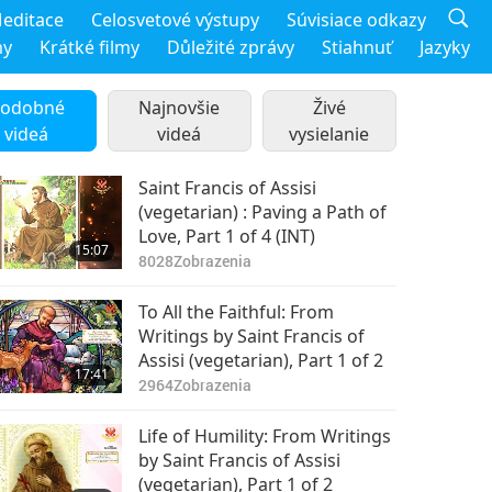
editace
Celosvetové výstupy
Súvisiace odkazy
my
Krátké filmy
Důležité zprávy
Stiahnuť
Jazyky
odobné
Najnovšie
Živé
videá
videá
vysielanie
Saint Francis of Assisi
Oslava narození
(vegetarian) : Paving a Path of
uctívaného Satgurua
Love, Part 1 of 4 (INT)
Kabira Sahiba Ji
15:07
0:56
8028
Zobrazenia
(vegetarián) s
8343
Zobrazenia
vděčností, láskou a
To All the Faithful: From
chválou
Oslava narození
Writings by Saint Francis of
uctívaného Mistra
Assisi (vegetarian), Part 1 of 2
Padmasambhavy
17:41
1:04
2964
Zobrazenia
(vegetarián) s
7163
Zobrazenia
vděčností, láskou a
Life of Humility: From Writings
chválou
Oslava ctihodného
by Saint Francis of Assisi
mully Nasruddína
(vegetarian), Part 1 of 2