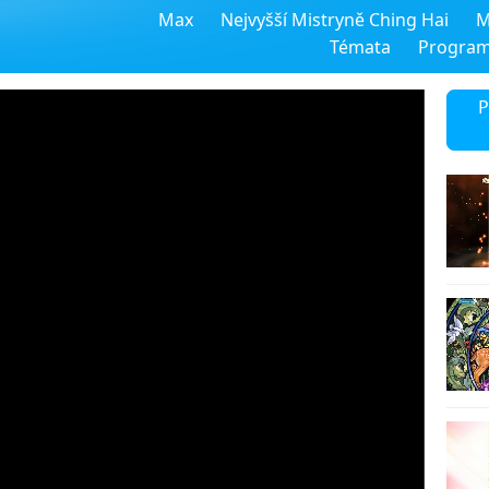
Max
Nejvyšší Mistryně Ching Hai
M
Témata
Progra
P
1
2
3