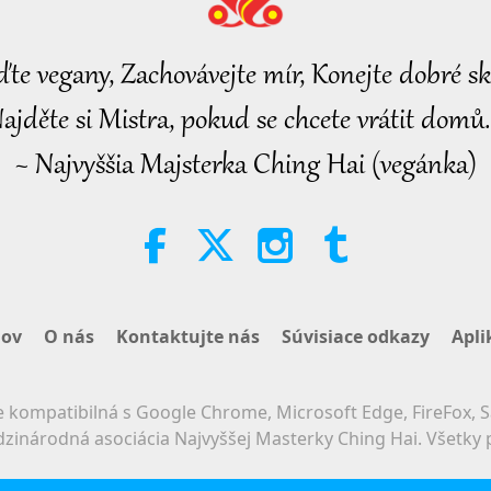
15
ďte vegany, Zachovávejte mír, Konejte dobré sk
ajděte si Mistra, pokud se chcete vrátit domů.
16
~ Najvyššia Majsterka Ching Hai (vegánka)
17
ov
O nás
Kontaktujte nás
Súvisiace odkazy
Apli
18
 kompatibilná s Google Chrome, Microsoft Edge, FireFox, S
zinárodná asociácia Najvyššej Masterky Ching Hai. Všetky 