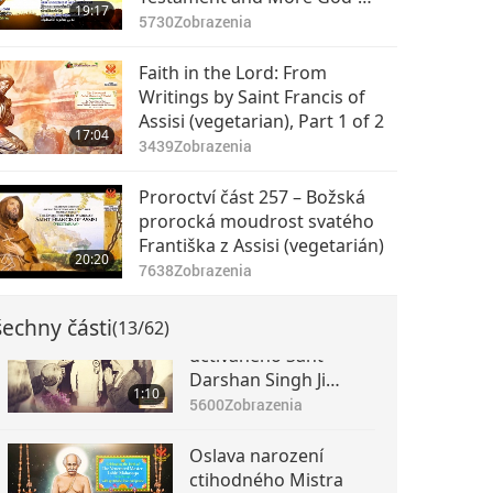
Magdalénu
19:17
inspired Writings by Saint
0:49
5730
Zobrazenia
(vegetariánka) s
6051
Zobrazenia
Francis of Assisi, Part 1 of 2
vděčností, láskou a
Faith in the Lord: From
chválou
Oslavujeme narození
Writings by Saint Francis of
uctívaného Velkého
Assisi (vegetarian), Part 1 of 2
Mistra Baba Sawan
17:04
0:53
3439
Zobrazenia
Singh Ji (vegetarián) s
7524
Zobrazenia
vděčností, láskou a
Proroctví část 257 – Božská
chválou
Oslavujeme narození
prorocká moudrost svatého
uctívaného Pána
Františka z Assisi (vegetarián)
Krišny (vegetarián) s
20:20
1:10
7638
Zobrazenia
vděčností, láskou a
5921
Zobrazenia
chválou
echny části
(13/62)
Oslava narození
uctívaného Sant
Darshan Singh Ji
1:10
Maharaj (vegetarián)
5600
Zobrazenia
s vděčností, láskou a
chválou
Oslava narození
ctihodného Mistra