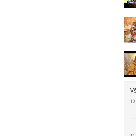
8
9
Vš
10
11