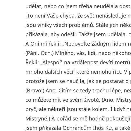
udělat, nebo co jsem třeba neudělala dosta
„To není Vaše chyba, že svět nenásleduje m
jsou viníky všech problémů. Stále jich něko
přikázala, aby odešli. Takže jsem udělala, 
A Oni mi řekli: „Nedovolte žádným lidem n
(Páni. Och.) Míněno, vás, lidi, nebo někoho
Řekli: „Alespoň na vzdálenost devíti metrů.“ 
mnoho dalších věcí, které nemohu říct. V 
protože jsem se naučila, jak se postarat 
(Bravo!) Ano. Cítím se tedy trochu lépe, nez
co můžete mít ve svém životě. (Ano, Mist
pryč, ale někteří jsou stále kolem. I když 
Mistryně.) A pořád se mě hodně pokoušejí 
jsem přikázala Ochráncům Ihôs Kư, a tak