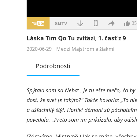
35
Láska Tim Qo Tu zvíťazí, 1. časť z 9
2020-06-29
Medzi Majstrom a žiakmi
Podrobnosti
Spýtala som sa Neba: „Je tu ešte niečo, čo 
dosť, že svet je takýto?“ Takže hovoria: „To n
a ušľachtilý štýl. Horliví démoni sú páchateľ
povedala: „Preto som im prikázala, aby odiš
(Zdravíme, Mistryně.) Jak se máte, všechny 