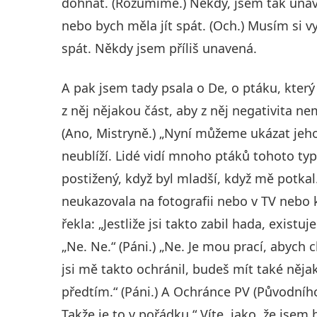
dohnat. (Rozumíme.) Někdy, jsem tak unav
nebo bych měla jít spát. (Och.) Musím si 
spát. Někdy jsem příliš unavená.
A pak jsem tady psala o De, o ptáku, který 
z něj nějakou část, aby z něj negativita n
(Ano, Mistryně.) „Nyní můžeme ukázat jeho 
neublíží. Lidé vidí mnoho ptáků tohoto typ
postižený, když byl mladší, když mě potkal. 
neukazovala na fotografii nebo v TV nebo k
řekla: „Jestliže jsi takto zabil hada, exist
„Ne. Ne.“ (Páni.) „Ne. Je mou prací, abych 
jsi mě takto ochránil, budeš mít také něja
předtím.“ (Páni.) A Ochránce PV (Původního
Takže je to v pořádku.“ Víte, jako, že jsem