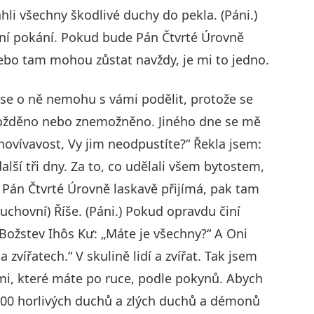
li všechny škodlivé duchy do pekla. (Páni.)
ní pokání. Pokud bude Pán Čtvrté Úrovně
ebo tam mohou zůstat navždy, je mi to jedno.
i se o ně nemohu s vámi podělit, protože se
požděno nebo znemožněno. Jiného dne se mě
hovívavost, Vy jim neodpustíte?“ Řekla jsem:
ší tři dny. Za to, co udělali všem bytostem,
 je Pán Čtvrté Úrovně laskavě přijímá, pak tam
chovní) Říše. (Páni.) Pokud opravdu činí
 Božstev Ihôs Kư: „Máte je všechny?“ A Oni
 a zvířatech.“ V skulině lidí a zvířat. Tak jsem
ěmi, které máte po ruce, podle pokynů. Abych
0 000 horlivých duchů a zlých duchů a démonů