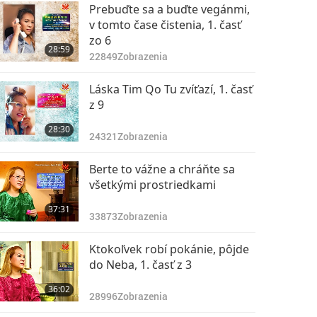
31:15
Prebuďte sa a buďte vegánmi,
14440
Zobrazenia
v tomto čase čistenia, 1. časť
zo 6
Láska Tim Qo Tu
28:59
zvíťazí, 8. časť z 9
22849
Zobrazenia
31:03
Láska Tim Qo Tu zvíťazí, 1. časť
12805
Zobrazenia
z 9
Láska Tim Qo Tu
28:30
zvíťazí, 9. časť z 9
24321
Zobrazenia
29:57
Berte to vážne a chráňte sa
13366
Zobrazenia
všetkými prostriedkami
37:31
33873
Zobrazenia
Ktokoľvek robí pokánie, pôjde
do Neba, 1. časť z 3
36:02
28996
Zobrazenia