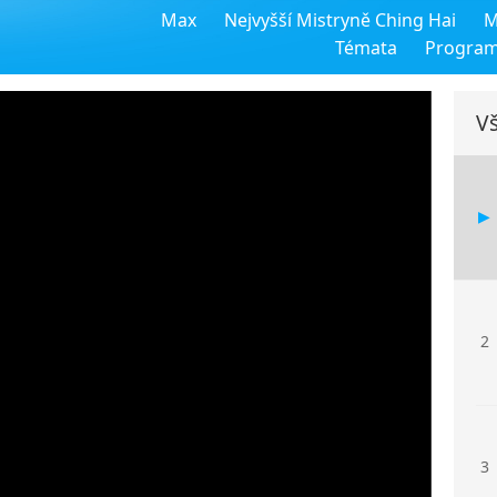
Max
Nejvyšší Mistryně Ching Hai
M
Témata
Progra
Vš
2
3