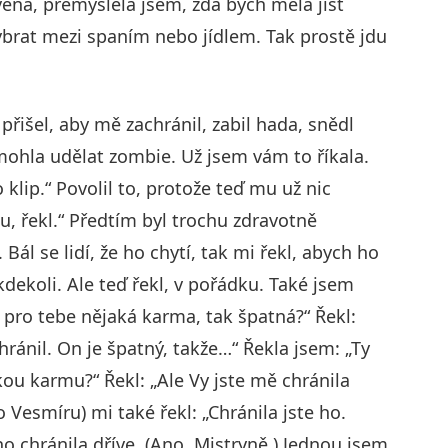
ená, přemýšlela jsem, zda bych měla jíst
vybrat mezi spaním nebo jídlem. Tak prostě jdu
přišel, aby mě zachránil, zabil hada, snědl
emohla udělat zombie. Už jsem vám to říkala.
klip.“ Povolil to, protože teď mu už nic
u, řekl.“ Předtím byl trochu zdravotně
Bál se lidí, že ho chytí, tak mi řekl, abych ho
dekoli. Ale teď řekl, v pořádku. Také jsem
uje pro tebe nějaká karma, tak špatná?“ Řekl:
chránil. On je špatný, takže…“ Řekla jsem: „Ty
kou karmu?“ Řekl: „Ale Vy jste mě chránila
 Vesmíru) mi také řekl: „Chránila jste ho.
 ho chránila dříve. (Ano, Mistryně.) Jednou jsem