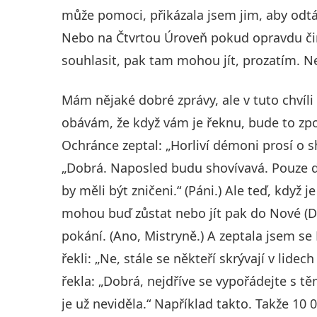
může pomoci, přikázala jsem jim, aby odtáh
Nebo na Čtvrtou Úroveň pokud opravdu či
souhlasit, pak tam mohou jít, prozatím. N
Mám nějaké dobré zprávy, ale v tuto chvíl
obávám, že když vám je řeknu, bude to z
Ochránce zeptal: „Horliví démoni prosí o s
„Dobrá. Naposled budu shovívavá. Pouze dal
by měli být zničeni.“ (Páni.) Ale teď, když
mohou buď zůstat nebo jít pak do Nové (Du
pokání. (Ano, Mistryně.) A zeptala jsem se
řekli: „Ne, stále se někteří skrývají v lidech
řekla: „Dobrá, nejdříve se vypořádejte s t
je už neviděla.“ Například takto. Takže 1