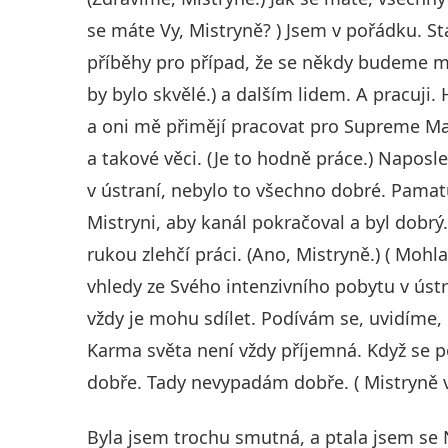
se máte Vy, Mistryně? ) Jsem v pořádku. Stá
příběhy pro případ, že se někdy budeme m
by bylo skvělé.) a dalším lidem. A pracuji.
a oni mě přimějí pracovat pro Supreme Mas
a takové věci. (Je to hodně práce.) Naposl
v ústraní, nebylo to všechno dobré. Pamatu
Mistryni, aby kanál pokračoval a byl dobr
rukou zlehčí práci. (Ano, Mistryně.) ( Mohl
vhledy ze Svého intenzivního pobytu v ústran
vždy je mohu sdílet. Podívám se, uvidíme,
Karma světa není vždy příjemná. Když se
dobře. Tady nevypadám dobře. ( Mistryně v
Byla jsem trochu smutná, a ptala jsem se 