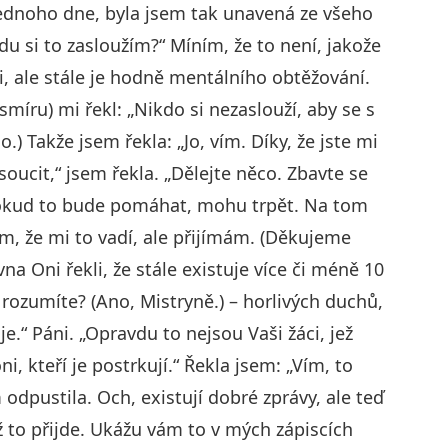
 jednoho dne, byla jsem tak unavená ze všeho
u si to zasloužím?“ Míním, že to není, jakože
, ale stále je hodně mentálního obtěžování.
íru) mi řekl: „Nikdo si nezaslouží, aby se s
.) Takže jsem řekla: „Jo, vím. Díky, že jste mi
soucit,“ jsem řekla. „Dělejte něco. Zbavte se
dokud to bude pomáhat, mohu trpět. Na tom
ím, že mi to vadí, ale přijímám. (Děkujeme
na Oni řekli, že stále existuje více či méně 10
rozumíte? (Ano, Mistryně.) – horlivých duchů,
je.“ Páni. „Opravdu to nejsou Vaši žáci, jež
i, kteří je postrkují.“ Řekla jsem: „Vím, to
odpustila. Och, existují dobré zprávy, ale teď
 to přijde. Ukážu vám to v mých zápiscích