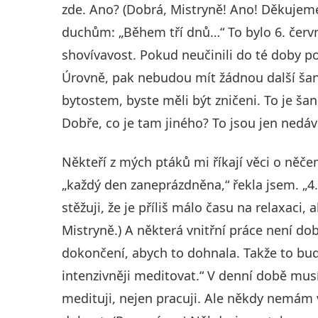
zde. Ano? (Dobrá, Mistryně! Ano! Děkujem
duchům: „Během tří dnů…“ To bylo 6. červn
shovívavost. Pokud neučinili do té doby po
Úrovně, pak nebudou mít žádnou další šanci
bytostem, byste měli být zničeni. To je ša
Dobře, co je tam jiného? To jsou jen nedáv
Někteří z mých ptáků mi říkají věci o něč
„každý den zaneprázdněna,“ řekla jsem. „
stěžuji, že je příliš málo času na relaxaci,
Mistryně.) A některá vnitřní práce není 
dokončení, abych to dohnala. Takže to b
intenzivněji meditovat.“ V denní době mus
medituji, nejen pracuji. Ale někdy nemám