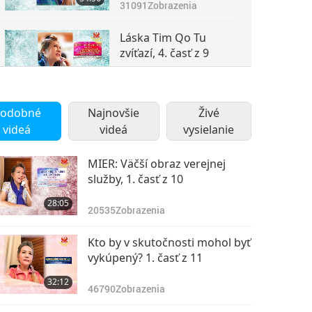
31091
Zobrazenia
Láska Tim Qo Tu
zvíťazí, 4. časť z 9
29:10
15896
Zobrazenia
odobné
Najnovšie
Živé
Láska Tim Qo Tu
videá
videá
vysielanie
zvíťazí, 5. časť z 9
30:30
MIER: Väčší obraz verejnej
12820
Zobrazenia
služby, 1. časť z 10
Láska Tim Qo Tu
28:05
zvíťazí, 6. časť z 9
20535
Zobrazenia
27:46
Kto by v skutočnosti mohol byť
12640
Zobrazenia
vykúpený? 1. časť z 11
Láska Tim Qo Tu
32:12
zvíťazí, 7. časť z 9
46790
Zobrazenia