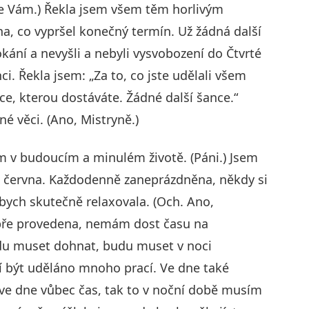
e Vám.) Řekla jsem všem těm horlivým
a, co vypršel konečný termín. Už žádná další
kání a nevyšli a nebyli vysvobození do Čtvrté
. Řekla jsem: „Za to, co jste udělali všem
nce, kterou dostáváte. Žádné další šance.“
né věci. (Ano, Mistryně.)
em v budoucím a minulém životě. (Páni.) Jsem
4. června. Každodenně zaneprázdněna, někdy si
 abych skutečně relaxovala. (Och. Ano,
dobře provedena, nemám dost času na
udu muset dohnat, budu muset v noci
í být uděláno mnoho prací. Ve dne také
 ve dne vůbec čas, tak to v noční době musím