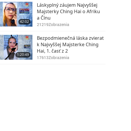
Láskyplný záujem Najvyššej
Majsterky Ching Hai o Afriku
a Čínu
42:02
21219
Zobrazenia
Bezpodmienečná láska zvierat
k Najvyššej Majsterke Ching
Hai, 1. časť z 2
1:20:49
17613
Zobrazenia