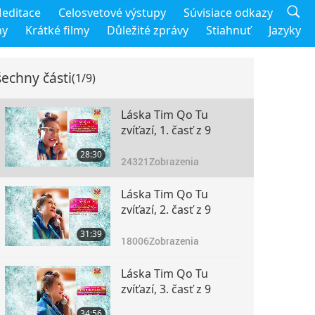
editace
Celosvetové výstupy
Súvisiace odkazy
my
Krátké filmy
Důležité zprávy
Stiahnuť
Jazyky
echny části
(1/9)
Láska Tim Qo Tu
zvíťazí, 1. časť z 9
28:30
24321
Zobrazenia
Láska Tim Qo Tu
zvíťazí, 2. časť z 9
31:39
18006
Zobrazenia
Láska Tim Qo Tu
zvíťazí, 3. časť z 9
34:56