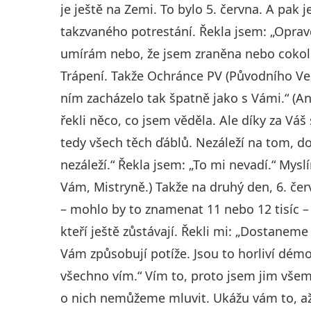
je ještě na Zemi. To bylo 5. června. A pak
takzvaného potrestání. Řekla jsem: „Opravd
umírám nebo, že jsem zraněna nebo cokoli
Trápení. Takže Ochránce PV (Původního Vesm
ním zacházelo tak špatně jako s Vámi.“ (Ano
řekli něco, co jsem věděla. Ale díky za Váš 
tedy všech těch ďáblů. Nezáleží na tom, 
nezáleží.“ Řekla jsem: „To mi nevadí.“ Mysl
Vám, Mistryně.) Takže na druhý den, 6. červ
– mohlo by to znamenat 11 nebo 12 tisíc – 
kteří ještě zůstávají. Řekli mi: „Dostaneme 
Vám způsobují potíže. Jsou to horliví démon
všechno vím.“ Vím to, proto jsem jim všem 
o nich nemůžeme mluvit. Ukážu vám to, až