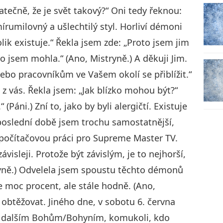
tečně, že je svět takový?“ Oni tedy řeknou:
írumilovný a ušlechtilý styl. Horliví démoni
lik existuje.“ Řekla jsem zde: „Proto jsem jim
co jsem mohla.“ (Ano, Mistryně.) A děkuji Jim.
ebo pracovníkům ve Vašem okolí se přiblížit.“
 z vás. Řekla jsem: „Jak blízko mohou být?“
(Páni.) Zní to, jako by byli alergičtí. Existuje
poslední době jsem trochu samostatnější,
o počítačovou práci pro Supreme Master TV.
ávisleji. Protože být závislým, je to nejhorší,
ryně.) Odvelela jsem spoustu těchto démonů
ne moc procent, ale stále hodně. (Ano,
obtěžovat. Jiného dne, v sobotu 6. června
é dalším Bohům/Bohyním, komukoli, kdo