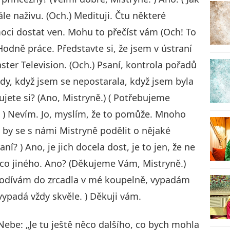
le naživu. (Och.) Medituji. Čtu některé
oci dostat ven. Mohu to přečíst vám (Och! To
8
 Hodně práce. Představte si, že jsem v ústraní
ter Television. (Och.) Psaní, kontrola pořadů
edy, když jsem se nepostarala, když jsem byla
jete si? (Ano, Mistryně.) ( Potřebujeme
9
ý. ) Nevím. Jo, myslím, že to pomůže. Mnoho
a by se s námi Mistryně podělit o nějaké
í? ) Ano, je jich docela dost, je to jen, že ne
 co jiného. Ano? (Děkujeme Vám, Mistryně.)
 podívám do zrcadla v mé koupelně, vypadám
ypadá vždy skvěle. ) Děkuji vám.
Nebe: „Je tu ještě něco dalšího, co bych mohla