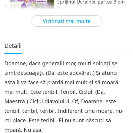
sprijinul Ucrainei, partea 3 din
3
7
29:25
Vizionaţi mai multe
Între Maestră şi discipoli
2022-04-20
4788
vizionări
Veşti bune pline de inspiraţie în
sprijinul Ucrainei, partea 4 din
Detalii
4
7
29:12
Doamne, daca generalii mor, mulţi soldaţi se
Între Maestră şi discipoli
2022-04-21
4909
vizionări
simt descuajaţi. (Da, este adevărat.) Şi atunci
Veşti bune pline de inspiraţie în
asta îi va face să piardă mai mult şi să moară
sprijinul Ucrainei, partea 5 din
5
7
mai mult. Este teribil. Teribil. Ciclul. (Da,
31:47
Maestră.) Ciclul diavolului. Of, Doamne, este
Între Maestră şi discipoli
2022-04-22
5325
vizionări
teribil, teribil, teribil. Indiferent cine moare, nu-
Veşti bune pline de inspiraţie în
mi place. Este teribil. Ei nu sunt născuţi să
sprijinul Ucrainei, partea 6 din
moară. Nu aşa.
6
7