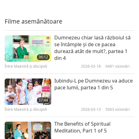
29:50
Între Maestră şi discipoli
2022-04-23
4711
vizionări
Filme asemănătoare
Veşti bune pline de inspiraţie în
sprijinul Ucrainei, partea 7 din
Dumnezeu chiar lasă războiul să
7
7
se întâmple şi de ce pacea
31:22
durează atât de mult?, partea 1
36:12
Între Maestră şi discipoli
din 4
2022-04-24
4902
vizionări
Între Maestră şi discipoli
2026-03-18
6491
vizionări
Iubindu-L pe Dumnezeu va aduce
pace lumii, partea 1 din 5
37:44
Între Maestră şi discipoli
2026-03-13
5063
vizionări
The Benefits of Spiritual
Meditation, Part 1 of 5