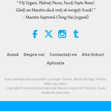
“ Fiți Vegani, Păstrați Pacea, Faceți Fapte Bune!
38:45
Găsiți un Maestru dacă vreți să mergeți Acasă! ”
Între Maestră şi discipoli
2026-08-06
1174
vizionări
~ Maestra Supremă Ching Hai (vegană)
Spanish court upholds rights of
vegan meat producer in legal
challenge.
2:01
Noteworthy News
2026-08-06
420
vizionări
Acasă
Despre noi
Contactaţi-ne
Alte linkuri
MAPA’s Question to Master, Part 1
Aplicaţia
of 2, August 3, 2026
25:38
Acest website este compatibil cu Google Chrome, Microsoft Edge, FireFox,
Noteworthy News
2026-08-05
8220
vizionări
Safari sau Opera.
Copyright © Asociaţia Internaţională Maestra Supremă Ching Hai. Toate
drepturile rezervate.
“Fast Charge” Is Wonderful Way
to Reconnect to GOD Within
Whenever Material World Begins
3:46
to Feel Too Imposing