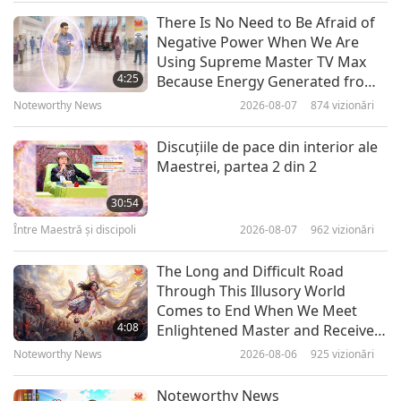
Între Maestră şi discipoli
2026-02-18
5815
vizionări
There Is No Need to Be Afraid of
Negative Power When We Are
Opriţi acest război ascuns şi apoi
Using Supreme Master TV Max
toate războaiele se vor opri,
4:25
Because Energy Generated from
realizaţi pacea modială reală de
It Is Far More Powerful than Any
Noteworthy News
2026-08-07
874
vizionări
36:15
durată, partea 1 din 9
Negative Entity
Între Maestră şi discipoli
2026-02-09
6504
vizionări
Discuţiile de pace din interior ale
Maestrei, partea 2 din 2
Doar când ne dorim, atunci
progresăm spiritual, partea 1 din
30:54
4
Între Maestră şi discipoli
2026-08-07
962
vizionări
37:40
Între Maestră şi discipoli
2026-02-05
5773
vizionări
The Long and Difficult Road
Through This Illusory World
Everybody Is Born with the Inner
Comes to End When We Meet
Heavenly Light, Part 1 of 4
4:08
Enlightened Master and Receive
Initiation
Noteworthy News
2026-08-06
925
vizionări
39:10
Între Maestră şi discipoli
2026-02-01
5103
vizionări
Noteworthy News