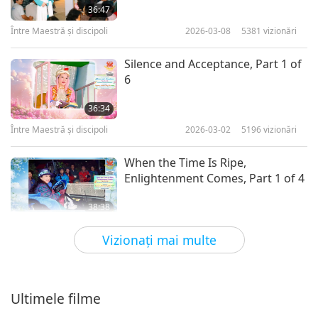
36:47
Între Maestră şi discipoli
2026-03-08
5381
vizionări
Silence and Acceptance, Part 1 of
6
36:34
Între Maestră şi discipoli
2026-03-02
5196
vizionări
When the Time Is Ripe,
Enlightenment Comes, Part 1 of 4
38:38
Între Maestră şi discipoli
2026-02-26
5691
vizionări
Vizionaţi mai multe
Virtutea cu înţelepciune, partea 1
din 8
Ultimele filme
39:08