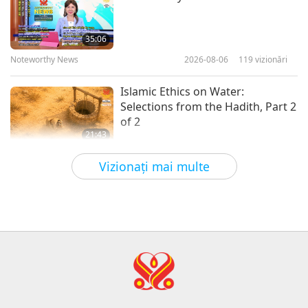
We All Have the Wisdom of God,
Part 1 of 9
35:06
Noteworthy News
2026-08-06
119
vizionări
35:04
Între Maestră şi discipoli
2026-01-23
5424
vizionări
Islamic Ethics on Water:
Selections from the Hadith, Part 2
of 2
21:43
Cuvinte ale înțelepciunii
2026-08-06
118
vizionări
Vizionaţi mai multe
Tammy Fry (vegan): Planting
Seeds for a Kinder World, Part 1
of 2
19:47
Elita vege
2026-08-06
100
vizionări
Discuţiile de pace din interior ale
Maestrei, partea 1 din 2