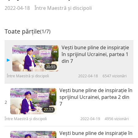
2022-04-18
Între Maestră şi discipoli
Toate părțile
(1/7)
Veşti bune pline de inspiraţie
în sprijinul Ucrainei, partea 1
din 7
30:55
Între Maestră şi discipoli
2022-04-18
6547
vizionări
Veşti bune pline de inspiraţie în
sprijinul Ucrainei, partea 2 din
2
7
27:17
Între Maestră şi discipoli
2022-04-19
4956
vizionări
Veşti bune pline de inspiraţie în