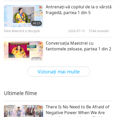
Între Maestră şi discipoli
2022-01-21
5451
vizionări
Antrenaţi-vă copilul de la o vârstă
fragedă, partea 1 din 5
A fi vegani ne evidenţiază
iubirea şi bunăvoinţa, partea 10
36:23
10
din 13
Între Maestră şi discipoli
2026-07-15
3744
vizionări
26:31
Între Maestră şi discipoli
2022-01-22
4965
vizionări
Conversaţia Maestrei cu
fantomele zeloase, partea 1 din 2
A fi vegani ne evidenţiază
iubirea şi bunăvoinţa, partea 11
36:30
11
din 13
Între Maestră şi discipoli
2026-07-13
4589
vizionări
27:56
Vizionaţi mai multe
Între Maestră şi discipoli
2022-01-23
5459
vizionări
Maestra îl primeşte pe Regele
Tinereţii, partea 1 din 3
A fi vegani ne evidenţiază
Ultimele filme
iubirea şi bunăvoinţa, partea 12
38:35
12
din 13
Între Maestră şi discipoli
2026-07-10
4286
vizionări
27:16
There Is No Need to Be Afraid of
Negative Power When We Are
Între Maestră şi discipoli
2022-01-24
5734
vizionări
Stadiul actual al planetei noastre