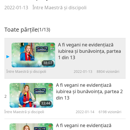
2022-01-13
Între Maestră şi discipoli
Toate părțile
(1/13)
A fi vegani ne evidenţiază
iubirea şi bunăvoinţa, partea
1 din 13
38:07
Între Maestră şi discipoli
2022-01-13
8804
vizionări
A fi vegani ne evidenţiază
iubirea şi bunăvoinţa, partea 2
2
din 13
33:44
Între Maestră şi discipoli
2022-01-14
6198
vizionări
A fi vegani ne evidenţiază