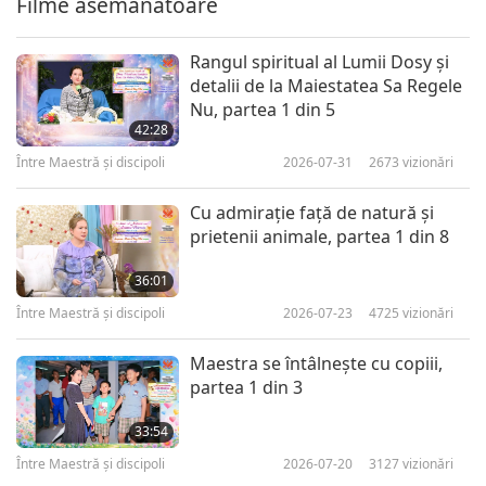
Filme asemănătoare
28:56
Între Maestră şi discipoli
2022-01-18
5109
vizionări
Rangul spiritual al Lumii Dosy şi
detalii de la Maiestatea Sa Regele
A fi vegani ne evidenţiază
Nu, partea 1 din 5
iubirea şi bunăvoinţa, partea 7
42:28
7
din 13
Între Maestră şi discipoli
2026-07-31
2673
vizionări
28:42
Între Maestră şi discipoli
2022-01-19
5241
vizionări
Cu admiraţie faţă de natură şi
prietenii animale, partea 1 din 8
A fi vegani ne evidenţiază
iubirea şi bunăvoinţa, partea 8
36:01
8
din 13
Între Maestră şi discipoli
2026-07-23
4725
vizionări
27:47
Între Maestră şi discipoli
2022-01-20
5682
vizionări
Maestra se întâlneşte cu copiii,
partea 1 din 3
A fi vegani ne evidenţiază
iubirea şi bunăvoinţa, partea 9
33:54
9
din 13
Între Maestră şi discipoli
2026-07-20
3127
vizionări
28:20