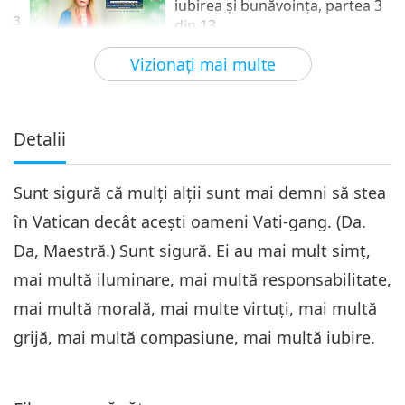
iubirea şi bunăvoinţa, partea 3
3
din 13
29:16
Vizionaţi mai multe
Între Maestră şi discipoli
2022-01-15
5777
vizionări
A fi vegani ne evidenţiază
iubirea şi bunăvoinţa, partea 4
Detalii
4
din 13
31:28
Sunt sigură că mulţi alţii sunt mai demni să stea
Între Maestră şi discipoli
2022-01-16
5658
vizionări
în Vatican decât aceşti oameni Vati-gang. (Da.
A fi vegani ne evidenţiază
Da, Maestră.) Sunt sigură. Ei au mai mult simţ,
iubirea şi bunăvoinţa, partea 5
5
din 13
mai multă iluminare, mai multă responsabilitate,
29:11
mai multă morală, mai multe virtuţi, mai multă
Între Maestră şi discipoli
2022-01-17
5342
vizionări
grijă, mai multă compasiune, mai multă iubire.
A fi vegani ne evidenţiază
iubirea şi bunăvoinţa, partea 6
6
din 13