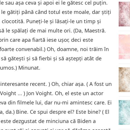
e sau așa ceva și apoi ei le gătesc cel puţin.
le gătiți până când totul este moale, dar știți
 clocotită. Puneți-le și lăsați-le un timp și
 să le spălați de mai multe ori. (Da, Maestră.
in care apa fiartă iese ușor, deci este
, foarte convenabil.) Oh, doamne, noi trăim în
să gătești şi să fierbi și să aștepți atât de
frumos.) Minunat.
i interesante recent. ) Oh, chiar așa. ( A fost un
Voight ... ) Jon Voight. Oh, el este un actor
eva din filmele lui, dar nu-mi amintesc care. Ei
a, da.) Bine. Ce spui despre el? Este bine? ( El
că este dezgustat de minciuna că Biden a