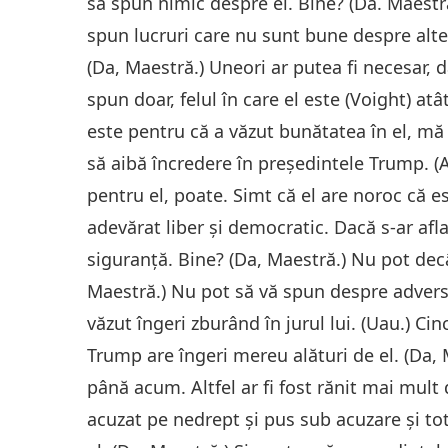
să spun nimic despre el. Bine? (Da. Maest
spun lucruri care nu sunt bune despre alt
(Da, Maestră.) Uneori ar putea fi necesar, d
spun doar, felul în care el este (Voight) at
este pentru că a văzut bunătatea în el, mă re
să aibă încredere în președintele Trump. (A
pentru el, poate. Simt că el are noroc că e
adevărat liber și democratic. Dacă s-ar afla 
siguranță. Bine? (Da, Maestră.) Nu pot dec
Maestră.) Nu pot să vă spun despre adversar
văzut îngeri zburând în jurul lui. (Uau.) Cin
Trump are îngeri mereu alături de el. (Da, 
până acum. Altfel ar fi fost rănit mai mult de
acuzat pe nedrept și pus sub acuzare și tot