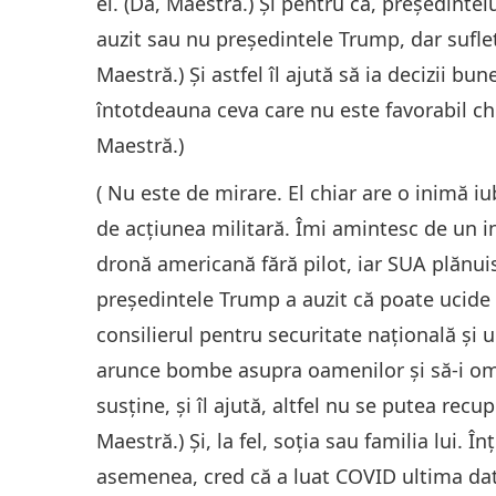
el. (Da, Maestră.) Și pentru că, președintel
auzit sau nu președintele Trump, dar suflet
Maestră.) Și astfel îl ajută să ia decizii bu
întotdeauna ceva care nu este favorabil chi
Maestră.)
( Nu este de mirare. El chiar are o inimă i
de acțiunea militară. Îmi amintesc de un i
dronă americană fără pilot, iar SUA plănuis
președintele Trump a auzit că poate ucide 1
consilierul pentru securitate națională și u
arunce bombe asupra oamenilor și să-i omoar
susține, și îl ajută, altfel nu se putea re
Maestră.) Și, la fel, soția sau familia lui. Î
asemenea, cred că a luat COVID ultima dată