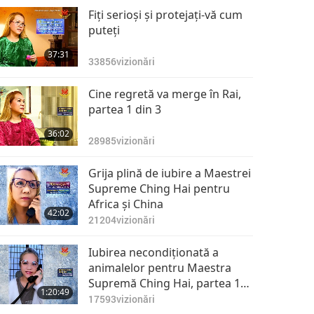
Fiţi serioşi şi protejaţi-vă cum
puteţi
37:31
33856
vizionări
Cine regretă va merge în Rai,
partea 1 din 3
36:02
28985
vizionări
Grija plină de iubire a Maestrei
Supreme Ching Hai pentru
Africa şi China
42:02
21204
vizionări
Iubirea necondiţionată a
animalelor pentru Maestra
Supremă Ching Hai, partea 1
1:20:49
din 2
17593
vizionări