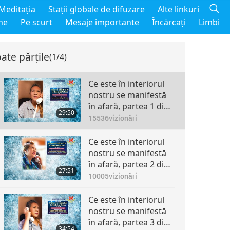
Meditaţia
Staţii globale de difuzare
Alte linkuri
me
Pe scurt
Mesaje importante
Încărcaţi
Limbi
ate părțile
(1/4)
Ce este în interiorul
nostru se manifestă
în afară, partea 1 din
29:50
4
15536
vizionări
Ce este în interiorul
nostru se manifestă
în afară, partea 2 din
27:51
4
10005
vizionări
Ce este în interiorul
nostru se manifestă
în afară, partea 3 din
34:54