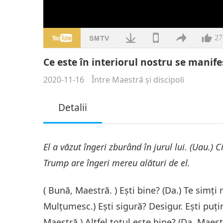
27
Ce este în interiorul nostru se manife
2020-11-16
Între Maestră şi discipoli
Detalii
El a văzut îngeri zburând în jurul lui. (Uau.) C
Trump are îngeri mereu alături de el.
( Bună, Maestră. ) Ești bine? (Da.) Te simți
Mulțumesc.) Ești sigură? Desigur. Ești puțin 
Maestră.) Altfel totul este bine? (Da, Maes