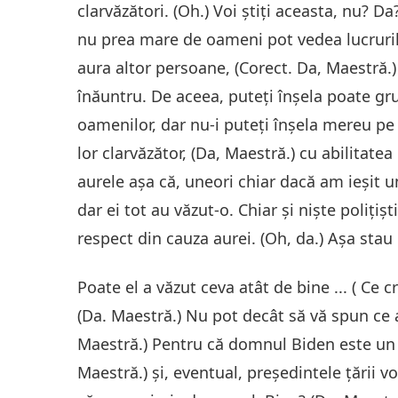
clarvăzători. (Oh.) Voi știți aceasta, nu? Da
nu prea mare de oameni pot vedea lucruril
aura altor persoane, (Corect. Da, Maestră.) 
înăuntru. De aceea, puteți înșela poate g
oamenilor, dar nu-i puteți înșela mereu pe 
lor clarvăzător, (Da, Maestră.) cu abilitat
aurele așa că, uneori chiar dacă am ieșit 
dar ei tot au văzut-o. Chiar și niște polițiș
respect din cauza aurei. (Oh, da.) Aşa stau 
Poate el a văzut ceva atât de bine ... ( Ce c
(Da. Maestră.) Nu pot decât să vă spun ce 
Maestră.) Pentru că domnul Biden este un c
Maestră.) și, eventual, președintele țării v