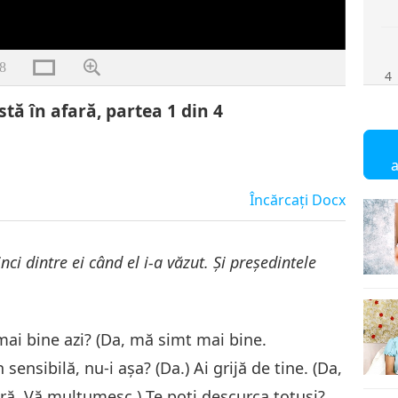
8
4
stă în afară, partea 1 din 4
Încărcaţi
Docx
inci dintre ei când el i-a văzut. Și președintele
 mai bine azi? (Da, mă simt mai bine.
sensibilă, nu-i așa? (Da.) Ai grijă de tine. (Da,
tră. Vă mulțumesc.) Te poți descurca totuși?