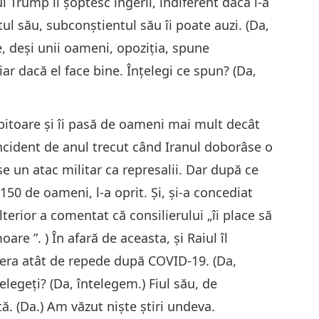
ui Trump îi șoptesc îngerii, indiferent dacă i-a
ul său, subconștientul său îi poate auzi. (Da,
ne, deși unii oameni, opoziția, spune
ar dacă el face bine. Înțelegi ce spun? (Da,
ubitoare și îi pasă de oameni mai mult decât
ncident de anul trecut când Iranul doborâse o
e un atac militar ca represalii. Dar după ce
50 de oameni, l-a oprit. Și, și-a concediat
lterior a comentat că consilierului „îi place să
e ”. ) În afară de aceasta, și Raiul îl
cupera atât de repede după COVID-19. (Da,
nțelegeți? (Da, întelegem.) Fiul său, de
. (Da.) Am văzut nişte ştiri undeva.