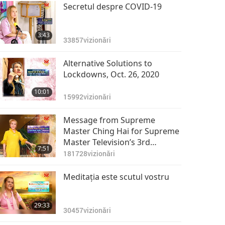
Secretul despre COVID-19
3:43
33857
vizionări
Alternative Solutions to
Lockdowns, Oct. 26, 2020
10:01
15992
vizionări
Message from Supreme
Master Ching Hai for Supreme
Master Television’s 3rd
7:51
Anniversary
181728
vizionări
Meditaţia este scutul vostru
29:33
30457
vizionări