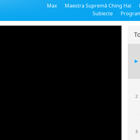
Max
Maestra Supremă Ching Hai
Subiecte
Progra
To
2
3