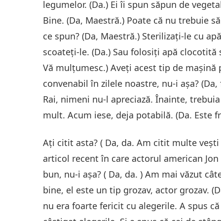
legumelor. (Da.) Ei îi spun săpun de vegetal
Bine. (Da, Maestră.) Poate că nu trebuie să 
ce spun? (Da, Maestră.) Sterilizați-le cu apă
scoateți-le. (Da.) Sau folosiți apă clocotită
Vă mulțumesc.) Aveți acest tip de mașină pr
convenabil în zilele noastre, nu-i aşa? (Da
Rai, nimeni nu-l apreciază. Înainte, trebuia 
mult. Acum iese, deja potabilă. (Da. Este 
Ați citit asta? ( Da, da. Am citit multe veșt
articol recent în care actorul american Jon 
bun, nu-i aşa? ( Da, da. ) Am mai văzut cât
bine, el este un tip grozav, actor grozav. (D
nu era foarte fericit cu alegerile. A spus 