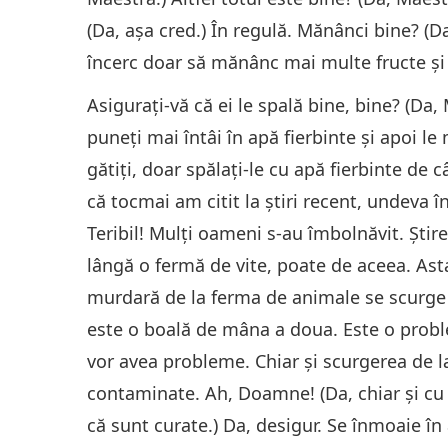
(Da, așa cred.) În regulă. Mănânci bine? (
încerc doar să mănânc mai multe fructe ș
Asigurați-vă că ei le spală bine, bine? (Da, 
puneți mai întâi în apă fierbinte și apoi le
gătiți, doar spălați-le cu apă fierbinte de c
că tocmai am citit la știri recent, undeva î
Teribil! Mulți oameni s-au îmbolnăvit. Ști
lângă o fermă de vite, poate de aceea. Asta
murdară de la ferma de animale se scurge 
este o boală de mâna a doua. Este o pro
vor avea probleme. Chiar și scurgerea de la
contaminate. Ah, Doamne! (Da, chiar și cu 
că sunt curate.) Da, desigur. Se înmoaie în 