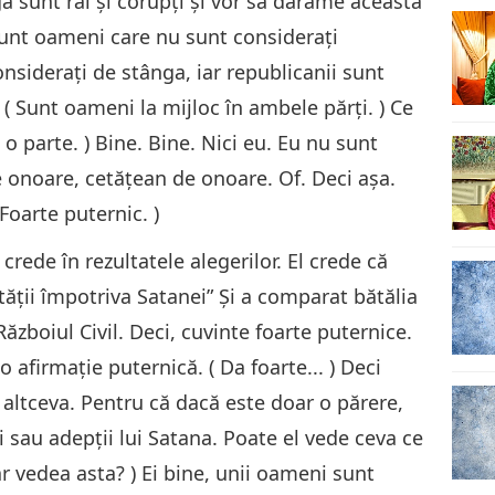
ga sunt răi și corupți și vor să dărâme această
sunt oameni care nu sunt considerați
nsiderați de stânga, iar republicanii sunt
 ( Sunt oameni la mijloc în ambele părți. ) Ce
i o parte. ) Bine. Bine. Nici eu. Eu nu sunt
e onoare, cetățean de onoare. Of. Deci aşa.
Foarte puternic. )
 crede în rezultatele alegerilor. El crede că
ptății împotriva Satanei” Și a comparat bătălia
ăzboiul Civil. Deci, cuvinte foarte puternice.
 afirmaţie puternică. ( Da foarte... ) Deci
 altceva. Pentru că dacă este doar o părere,
 sau adepții lui Satana. Poate el vede ceva ce
 ar vedea asta? ) Ei bine, unii oameni sunt