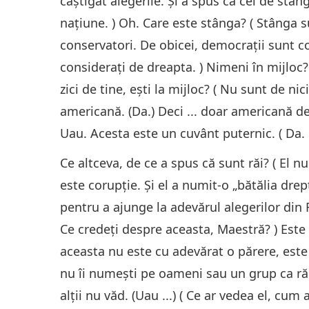
câștigat alegerile. Și a spus că cei de stân
națiune. ) Oh. Care este stânga? ( Stânga 
conservatori. De obicei, democrații sunt co
considerați de dreapta. ) Nimeni în mijloc?
zici de tine, ești la mijloc? ( Nu sunt de nic
americană. (Da.) Deci ... doar americană d
Uau. Acesta este un cuvânt puternic. ( Da. 
Ce altceva, de ce a spus că sunt răi? ( El nu
este corupţie. Și el a numit-o „bătălia dre
pentru a ajunge la adevărul alegerilor din R
Ce credeți despre aceasta, Maestră? ) Este o
aceasta nu este cu adevărat o părere, este
nu îi numeşti pe oameni sau un grup ca răi
alții nu văd. (Uau ...) ( Ce ar vedea el, cum