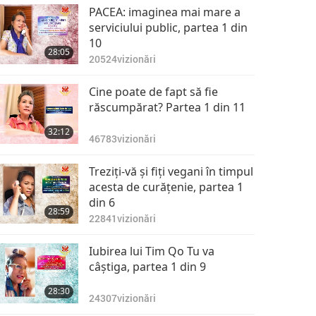
PACEA: imaginea mai mare a
serviciului public, partea 1 din
10
28:05
20524
vizionări
Cine poate de fapt să fie
răscumpărat? Partea 1 din 11
32:12
46783
vizionări
Treziţi-vă şi fiţi vegani în timpul
acesta de curăţenie, partea 1
din 6
28:59
22841
vizionări
Iubirea lui Tim Qo Tu va
câştiga, partea 1 din 9
28:30
24307
vizionări