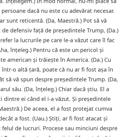
ră. Înțelegem.) În mod normal, nu-mi place să
e persoane dacă nu este cu adevărat necesar.
ar sunt reticentă. (Da, Maestră.) Pot să vă
ât de defensiv față de președintele Trump, (Da.)
fer la lucrurile pe care le-a văzut care îl fac
ha, înțeleg.) Pentru că este un pericol și
ste american și trăiește în America. (Da.) Cu
într-o altă țară, poate că nu ar fi fost aşa în
ât să vă spun despre președintele Trump. (Da,
ul său. (Da, înțeleg.) Chiar dacă știu. El a
ci dintre ei când el i-a văzut. Și președintele
Maestră.) De aceea, el a fost protejat cumva
cât a fost. (Uau.) Știți, ar fi fost atacat și
 felul de lucruri. Procese sau minciuni despre