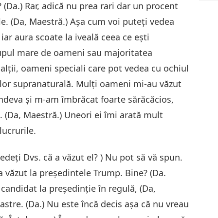
? (Da.) Rar, adică nu prea rari dar un procent
e. (Da, Maestră.) Așa cum voi puteți vedea
iar aura scoate la iveală ceea ce ești
rupul mare de oameni sau majoritatea
alții, oameni speciali care pot vedea cu ochiul
ea lor supranaturală. Mulți oameni mi-au văzut
undeva și m-am îmbrăcat foarte sărăcăcios,
ti. (Da, Maestră.) Uneori ei îmi arată mult
lucrurile.
redeți Dvs. că a văzut el? ) Nu pot să vă spun.
a văzut la președintele Trump. Bine? (Da.
andidat la președinție în regulă, (Da,
oastre. (Da.) Nu este încă decis așa că nu vreau