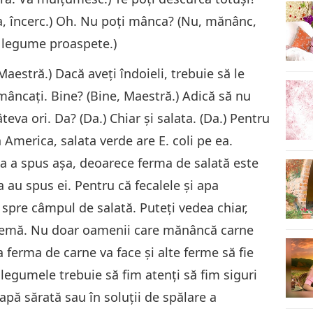
Da, încerc.) Oh. Nu poți mânca? (Nu, mănânc,
i legume proaspete.)
Maestră.) Dacă aveți îndoieli, trebuie să le
 mâncați. Bine? (Bine, Maestră.) Adică să nu
âteva ori. Da? (Da.) Chiar și salata. (Da.) Pentru
n America, salata verde are E. coli pe ea.
rea a spus aşa, deoarece ferma de salată este
 au spus ei. Pentru că fecalele și apa
spre câmpul de salată. Puteți vedea chiar,
blemă. Nu doar oamenii care mănâncă carne
 ferma de carne va face și alte ferme să fie
legumele trebuie să fim atenți să fim siguri
apă sărată sau în soluţii de spălare a