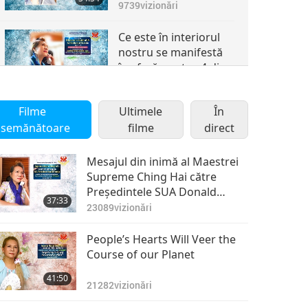
4
9739
vizionări
Ce este în interiorul
nostru se manifestă
în afară, partea 4 din
30:21
4
9814
vizionări
Filme
Ultimele
În
asemănătoare
filme
direct
Mesajul din inimă al Maestrei
Supreme Ching Hai către
Președintele SUA Donald
37:33
Trump
23089
vizionări
People’s Hearts Will Veer the
Course of our Planet
41:50
21282
vizionări