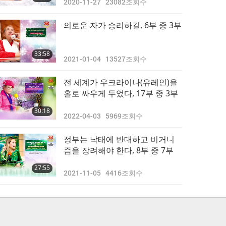
2020-11-27
23082
조회수
의로운 자가 승리하길, 6부 중 3부
33:58
2021-01-04
13527
조회수
전 세계가 우크라이나(유레인)을
홀로 싸우게 두었다, 17부 중 3부
30:18
2022-04-03
5969
조회수
정부는 낙태에 반대하고 비거니
즘을 장려해야 한다, 8부 중 7부
27:55
2021-11-05
4416
조회수