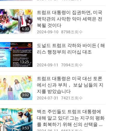
트럼프 대통령이 집권하면, 미국
백악관의 사악한 악마 세력은 전
복될 것이다
6:33
2024-09-10
8798
조회수
도널드 트럼프 각하와 바이든 ( 해
리스 행정부의 리더십 대조
13:25
2024-09-11
7094
조회수
트럼프 대통령은 미국 대선 토론
에서 신과 부처， 보살 님들의 지
지를 받았습니다
3:02
2024-07-31
7421
조회수
백조 주민들도 트럼프 대통령에
대해 알고 있다! 그는 지구의 평화
를 회복하기 위해 신의 선택을 받
3:53
았다
2024-06-11
6663
조회수