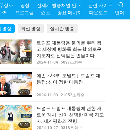
 무상사
명상
전세계 방송채널 안내
관련 사이트
주제
프로그램
쇼츠
중요 메시지
다운로드
언어
 영상
최신 영상
실시간 방송
트럼프 대통령은 불의를 뿌리 뽑
고 세상에 평화를 회복할 의로운
지도자로 선택받은 인물이다
3:33
2024-11-04
5897
조회수
예언 323부- 도널드 J. 트럼프 대
통령: 신이 정한 대통령
27:30
2024-11-03
21052
조회수
도널드 트럼프 대통령에 관한 새
로운 계시: 신이 선택한 미국 지도
자, 세계평화의 전령
51:01
2024-10-27
9318
조회수