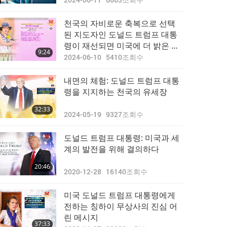
천국의 자비로운 축복으로 선택
된 지도자인 도널드 트럼프 대통
령이 재선되면 미국에 더 밝은 미
9:24
래가 기다리고 있길 소망하다
2024-06-10
5410
조회수
내면의 체험: 도널드 트럼프 대통
령을 지지하는 천국의 유세장
32:33
2024-05-19
9327
조회수
도널드 트럼프 대통령: 미국과 세
계의 발전을 위해 결의하다
20:46
2020-12-28
16140
조회수
미국 도널드 트럼프 대통령에게
전하는 칭하이 무상사의 진심 어
린 메시지
37:33