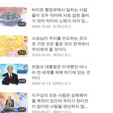
바이든 행정부에서 일하는 사람
들이 모두 악마에 사로 잡힌 좀비
가 되어 악마의 노예가 되어 있다
4:38
는 것을 깨닫다
2024-10-28
4176
조회수
스승님이 우리를 인도하는 곳으
로 가면 모든 좋은 것이 천국에서
우리에게 올 것이다
3:53
2024-10-20
3679
조회수
트럼프 대통령은 미국뿐만 아니
라 전 세계를 위해 여기에 있는 것
이다
4:49
2024-10-14
5299
조회수
지구상의 모든 사람은 성취해야
할 목적이 있으며 우리가 천리안
이 없다면 사람을 판단하지 않는
4:00
것이 좋다
2024-09-27
4593
조회수