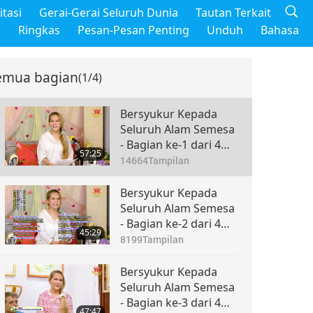
tasi
Gerai-Gerai Seluruh Dunia
Tautan Terkait
m
Ringkas
Pesan-Pesan Penting
Unduh
Bahasa
emua bagian
(1/4)
Bersyukur Kepada
Seluruh Alam Semesa
- Bagian ke-1 dari 4
57:25
seri
14664
Tampilan
Bersyukur Kepada
Seluruh Alam Semesa
- Bagian ke-2 dari 4
45:29
seri
8199
Tampilan
Bersyukur Kepada
Seluruh Alam Semesa
- Bagian ke-3 dari 4
47:47