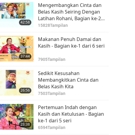
Mengembangkan Cinta dan
Belas Kasih Seiring Dengan
Latihan Rohani, Bagian ke-2
42:58
dari 8 Seri
15828
Tampilan
Makanan Penuh Damai dan
Kasih - Bagian ke-1 dari 6 seri
37:44
7905
Tampilan
Sedikit Kesusahan
Membangkitkan Cinta dan
Belas Kasih Kita
26:56
7503
Tampilan
Pertemuan Indah dengan
Kasih dan Ketulusan - Bagian
ke-1 dari 5 seri
28:38
6594
Tampilan