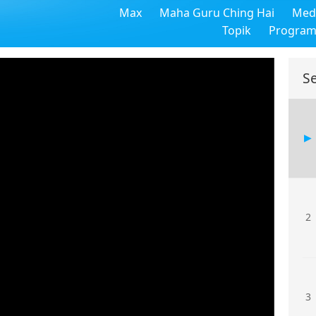
Max
Maha Guru Ching Hai
Medi
Topik
Progra
S
2
3