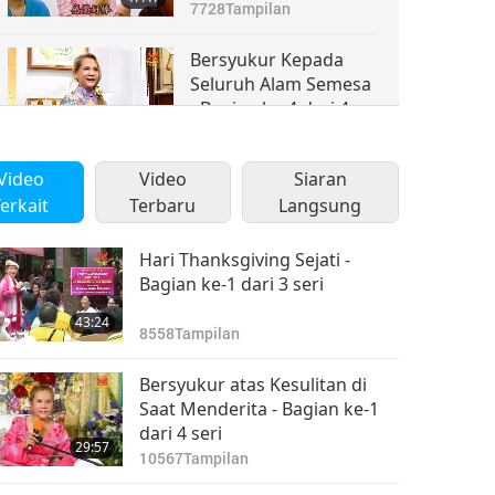
seri
7728
Tampilan
Bersyukur Kepada
Seluruh Alam Semesa
- Bagian ke-4 dari 4
1:00:47
seri
18132
Tampilan
Video
Video
Siaran
erkait
Terbaru
Langsung
Hari Thanksgiving Sejati -
Bagian ke-1 dari 3 seri
43:24
8558
Tampilan
Bersyukur atas Kesulitan di
Saat Menderita - Bagian ke-1
dari 4 seri
29:57
10567
Tampilan