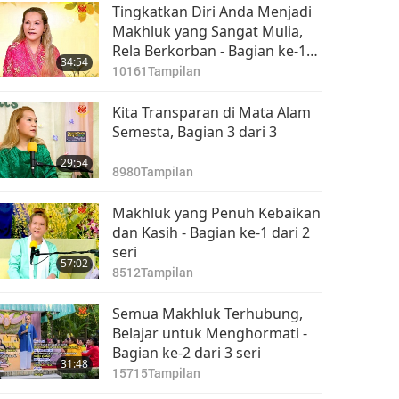
Tingkatkan Diri Anda Menjadi
Makhluk yang Sangat Mulia,
Rela Berkorban - Bagian ke-1
34:54
dari 2 seri
10161
Tampilan
Kita Transparan di Mata Alam
Semesta, Bagian 3 dari 3
29:54
8980
Tampilan
Makhluk yang Penuh Kebaikan
dan Kasih - Bagian ke-1 dari 2
seri
57:02
8512
Tampilan
Semua Makhluk Terhubung,
Belajar untuk Menghormati -
Bagian ke-2 dari 3 seri
31:48
15715
Tampilan