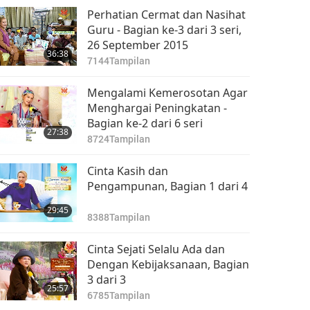
Perhatian Cermat dan Nasihat
Guru - Bagian ke-3 dari 3 seri,
26 September 2015
36:38
7144
Tampilan
Mengalami Kemerosotan Agar
Menghargai Peningkatan -
Bagian ke-2 dari 6 seri
27:38
8724
Tampilan
Cinta Kasih dan
Pengampunan, Bagian 1 dari 4
29:45
8388
Tampilan
Cinta Sejati Selalu Ada dan
Dengan Kebijaksanaan, Bagian
3 dari 3
25:57
6785
Tampilan