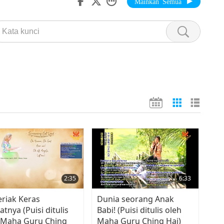
Mainkan Semua
2:35
6:33
eriak Keras
Dunia seorang Anak
tnya (Puisi ditulis
Babi! (Puisi ditulis oleh
 Maha Guru Ching
Maha Guru Ching Hai)