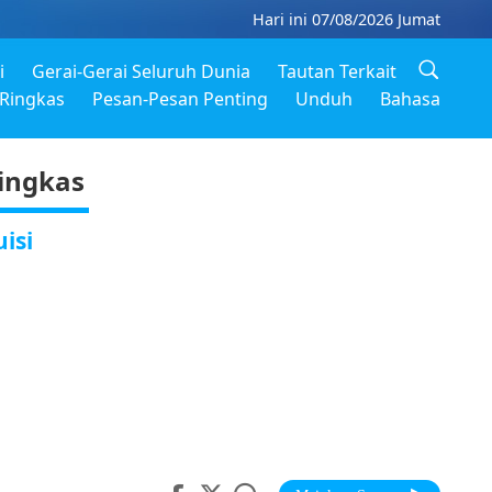
Hari ini 07/08/2026 Jumat
i
Gerai-Gerai Seluruh Dunia
Tautan Terkait
Ringkas
Pesan-Pesan Penting
Unduh
Bahasa
ingkas
uisi