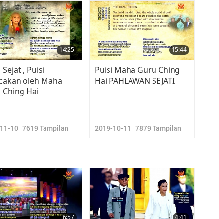
14:25
15:44
 Sejati, Puisi
Puisi Maha Guru Ching
cakan oleh Maha
Hai PAHLAWAN SEJATI
 Ching Hai
-11-10
7619
Tampilan
2019-10-11
7879
Tampilan
6:57
4:41