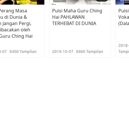
 Perang Masa
Puisi Maha Guru Ching
Puis
u di Dunia &
Hai PAHLAWAN
Voka
 Jangan Pergi,
TERHEBAT DI DUNIA
(Dal
dibacakan oleh
Guru Ching Hai
2018
0-07
6300
Tampilan
2019-10-07
6960
Tampilan
Tampi