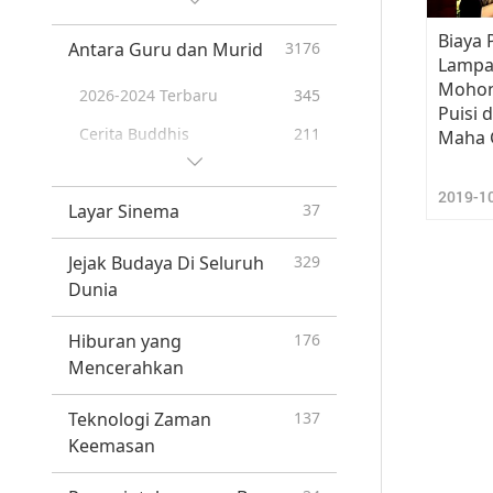
Insan-Satwa yang
42
Biaya
Antara Guru dan Murid
3176
Menakjubkan
Lampa
Mohon
2026-2024 Terbaru
345
Puisi 
Cerita Buddhis
211
Maha 
Sutra Surangama
99
2019-1
Layar Sinema
37
Kehidupan Sri Mahavira
60
Blessings: Master Meets
87
Jejak Budaya Di Seluruh
329
with Disciples, Compilation
Dunia
Retret di Hongaria 23
70
Februari – 7 Maret 2005
Hiburan yang
176
Mencerahkan
Guru Menceritakan Lelucon
70
Teknologi Zaman
137
Keemasan