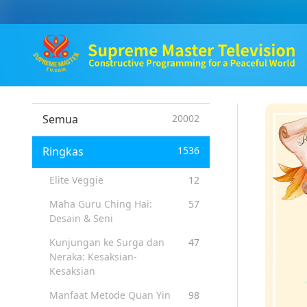
Semua
20002
Ringkas
1536
Elite Veggie
12
Maha Guru Ching Hai:
57
Desain & Seni
Kunjungan ke Surga dan
47
Neraka: Kesaksian-
Kesaksian
Manfaat Metode Quan Yin
98