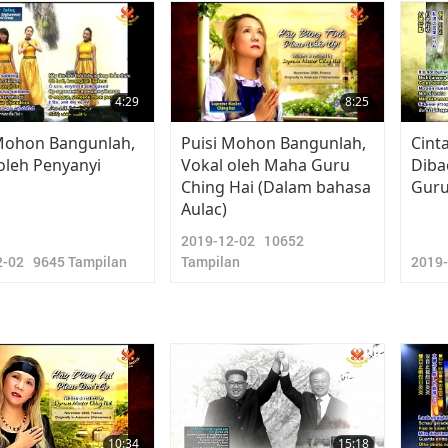
4:29
8:25
 Mohon Bangunlah,
Puisi Mohon Bangunlah,
Cinta
oleh Penyanyi
Vokal oleh Maha Guru
Diba
Ching Hai (Dalam bahasa
Guru
Aulac)
2019-12-02
10652
2-02
9645
Tampilan
Tampilan
2019
10:34
15:18