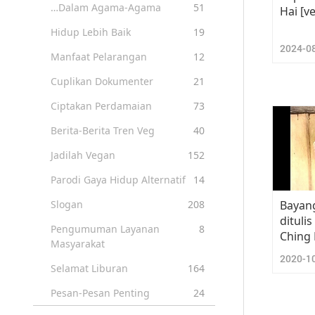
…Dalam Agama-Agama
51
Hai [v
Hidup Lebih Baik
19
2024-0
Manfaat Pelarangan
12
Cuplikan Dokumenter
21
Ciptakan Perdamaian
73
Berita-Berita Tren Veg
40
Jadilah Vegan
152
Parodi Gaya Hidup Alternatif
14
Bayang
Slogan
208
dituli
Pengumuman Layanan
8
Ching 
Masyarakat
2020-1
Selamat Liburan
164
Pesan-Pesan Penting
24