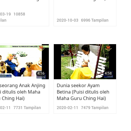
-03-19
10858
lan
2020-10-03
6996
Tampilan
4:16
4:58
 seorang Anak Anjing
Dunia seekor Ayam
i ditulis oleh Maha
Betina (Puisi ditulis oleh
 Ching Hai)
Maha Guru Ching Hai)
-02-11
7731
Tampilan
2020-02-11
7479
Tampilan