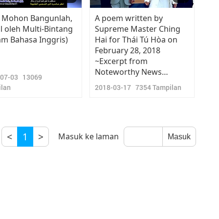
i Mohon Bangunlah,
A poem written by
l oleh Multi-Bintang
Supreme Master Ching
am Bahasa Inggris)
Hai for Thái Tú Hòa on
February 28, 2018
~Excerpt from
Noteworthy News
-07-03
13069
(March 17, 2018)
lan
2018-03-17
7354
Tampilan
<
1
>
Masuk ke laman
Masuk