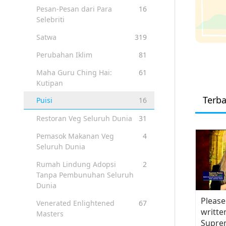
Pesan-Pesan dari Para
16
Selebriti
Satwa
319
Perubahan Iklim
81
Maha Guru Ching Hai:
61
Kutipan
Terb
Puisi
16
Restoran Veg Seluruh Dunia
31
Pemasok Makanan Veg
4
Seluruh Dunia
Rumah Lindung Adopsi
2
Tanpa Pembunuhan Seluruh
Dunia
Please
Venerated Enlightened
67
writte
Masters
Supre