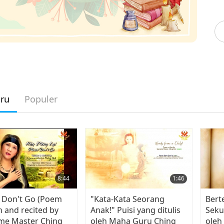
aru
Populer
8:44
1:46
 Don't Go (Poem
"Kata-Kata Seorang
Bert
n and recited by
Anak!" Puisi yang ditulis
Sekua
me Master Ching
oleh Maha Guru Ching
oleh