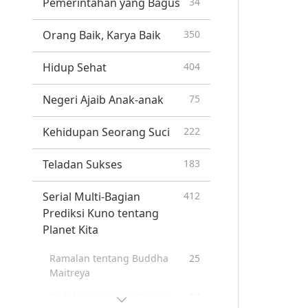
Pemerintahan yang Bagus
34
Orang Baik, Karya Baik
350
Hidup Sehat
404
Negeri Ajaib Anak-anak
75
Kehidupan Seorang Suci
222
Teladan Sukses
183
Serial Multi-Bagian
412
Prediksi Kuno tentang
Planet Kita
Ramalan tentang Buddha
25
Maitreya
Kedatangan Yesus Kristus
37