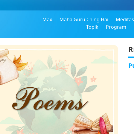
Max
Maha Guru Ching Hai
Meditas
Topik
Program
R
P