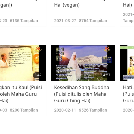
egan])
Hai (vegan)
Hai)
2021
8-23
6135
Tampilan
2021-03-27
8764
Tampilan
Tampi
3:42
4:57
kan itu Kau! (Puisi
Kesedihan Sang Buddha
Hati
s oleh Maha Guru
(Puisi ditulis oleh Maha
(Puis
Hai)
Guru Ching Hai)
Guru
0-03
8200
Tampilan
2020-02-11
9526
Tampilan
2020