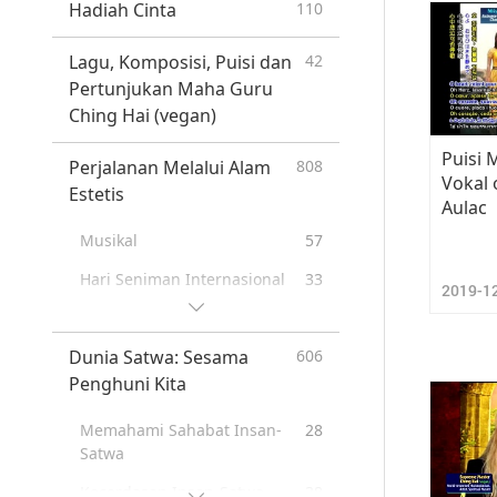
Hadiah Cinta
110
Lagu, Komposisi, Puisi dan
42
Pertunjukan Maha Guru
Ching Hai (vegan)
Puisi
Perjalanan Melalui Alam
808
Vokal 
Estetis
Aulac
Musikal
57
Hari Seniman Internasional
33
2019-1
Pertemuan Istimewa
43
bersama Maha Guru Ching
Dunia Satwa: Sesama
606
Hai (vegan) dan Para
Penghuni Kita
Seniman yang Terkasih
Perayaan Hari Libur yang
162
Memahami Sahabat Insan-
28
penuh Sukacita
Satwa
Drama
38
Kecerdasan Insan-Satwa
38