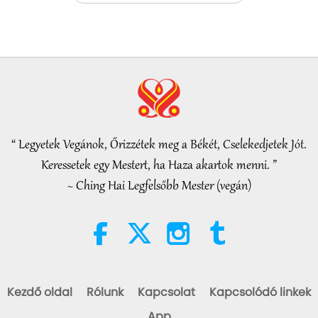
Figyelemreméltó hírek
35:06
Figyelemreméltó hírek
2026-08-06
294
megtekintés
Iszlám etika a vízről: válogatás a
Hadíszból, 2/2 rész
“ Legyetek Vegánok, Őrizzétek meg a Békét, Cselekedjetek Jót.
21:43
Keressetek egy Mestert, ha Haza akartok menni. ”
Bölcs szavak
2026-08-06
339
megtekintés
~ Ching Hai Legfelsőbb Mester (vegán)
Tammy Fry (vegan): Planting
Seeds for a Kinder World, Part 1
of 2
19:47
Vega elit
2026-08-06
289
megtekintés
Kezdő oldal
Rólunk
Kapcsolat
Kapcsolódó linkek
Mester belső béke
App