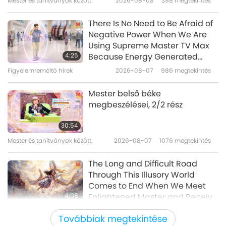
Mester és tanítványok között
2026-08-08
398
megtekintés
19:26
Utazás esztétikus birodalmakon
2026-03-05
3546
megtekintés
There Is No Need to Be Afraid of
át
Negative Power When We Are
An Evening Celebration in Honor
Using Supreme Master TV Max
of the Birthday of Shakyamuni
4:25
Because Energy Generated
Buddha (vegan), Part 1 of 6
from It Is Far More Powerful than
Figyelemreméltó hírek
2026-08-07
986
megtekintés
32:27
Any Negative Entity
Utazás esztétikus birodalmakon át
2026-01-06
3971
megtekintés
Mester belső béke
megbeszélései, 2/2 rész
The Fantasy World of
Venezuelan Artist Alev (vegan)
30:54
Mester és tanítványok között
2026-08-07
1076
megtekintés
16:23
Utazás esztétikus birodalmakon
2023-02-16
3735
megtekintés
The Long and Difficult Road
át
Through This Illusory World
Comes to End When We Meet
4:08
Enlightened Master and Receive
Initiation
Figyelemreméltó hírek
2026-08-06
1070
megtekintés
Továbbiak megtekintése