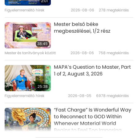
2:01
1 of 5
Figyelemreméltó hírek
2026-08-06
278
megtekintés
14:58
Utazás esztétikus birodalmakon
2020-07-28
5497
megtekintés
Mester belső béke
át
megbeszélései, 1/2 rész
Visionary Artist Elen Ture
(vegan): Creating for Animal
38:45
Liberation and the Planet, Part 1
Mester és tanítványok között
2026-08-06
758
megtekintés
14:06
of 2
Utazás esztétikus birodalmakon
2020-07-17
4737
megtekintés
MAPA’s Question to Master, Part
át
1 of 2, August 3, 2026
A Christmas Celebration -
Remembering the Love and
25:38
Sacrifice of the Lord Jesus Christ
Figyelemreméltó hírek
2026-08-05
6978
megtekintés
18:35
(vegetarian), Part 1 of 5
Utazás esztétikus birodalmakon
2020-06-30
8123
megtekintés
“Fast Charge” Is Wonderful Way
át
to Reconnect to GOD Within
Whenever Material World
3:46
Begins to Feel Too Imposing