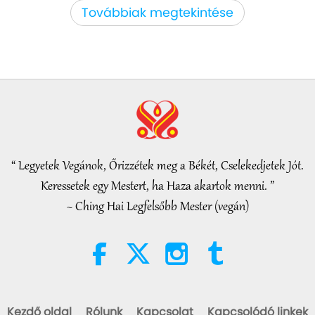
Figyelemreméltó hírek
2026-08-05
1174
megtekintés
Továbbiak megtekintése
Figyelemreméltó hírek
38:07
Figyelemreméltó hírek
2026-08-05
249
megtekintés
Iszlám etika a vízről: válogatás a
Hadíszból, 1/2 rész
“ Legyetek Vegánok, Őrizzétek meg a Békét, Cselekedjetek Jót.
22:27
Keressetek egy Mestert, ha Haza akartok menni. ”
Bölcs szavak
2026-08-05
242
megtekintés
~ Ching Hai Legfelsőbb Mester (vegán)
Beyond Calcium: The Everyday
Habits That Shape Your Bones
21:56
Egészséges életmód
2026-08-05
284
megtekintés
Kezdő oldal
Rólunk
Kapcsolat
Kapcsolódó linkek