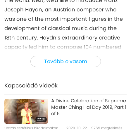
the world. Next, we'd like to introduce Franz
Joseph Haydn, an Austrian composer who
was one of the most important figures in the
development of classical music during the
18th century. Haydn’s extraordinary creative
capacity led him to compose 104 numbered
symphonies and 68 string quartets. Let's now
Tovább olvasom
listen to the first movement of to the first
movement of this masterpiece played by the
St. Lawrence String Quartet.
Kapcsolódó videók
A Divine Celebration of Supreme
Master Ching Hai Day 2019, Part 1
of 6
22:01
Utazás esztétikus birodalmakon
2020-10-22
9769
megtekintés