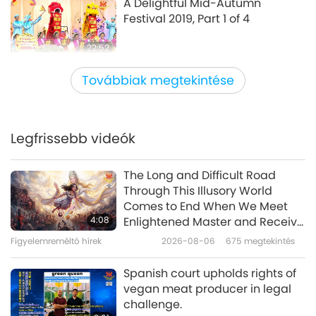
A Delightful Mid-Autumn
Festival 2019, Part 1 of 4
22:52
Utazás esztétikus birodalmakon
2020-10-01
6635
megtekintés
Továbbiak megtekintése
át
“Spinning the Light of Art” - 2019
International Artist Day
Celebration in Taiwan
Legfrissebb videók
20:45
(Formosa), Part 1 of 10
Utazás esztétikus birodalmakon
2020-09-01
6460
megtekintés
The Long and Difficult Road
át
Through This Illusory World
On Acting and Spirituality -
Comes to End When We Meet
Spanish Actress, Ms. Esther
4:08
Enlightened Master and Receive
Méndez (vegan), Part 1 of 2
Initiation
Figyelemreméltó hírek
2026-08-06
675
megtekintés
16:30
Utazás esztétikus birodalmakon
2020-08-18
5682
megtekintés
Spanish court upholds rights of
át
vegan meat producer in legal
A Heart-warming Vegan Lunar
challenge.
New Year Hot-pot Banquet, Part