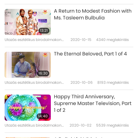
át
A Return to Modest Fashion with
Ms. Tasleem Bulbulia
13:21
Utazás esztétikus birodalmakon
2020-10-15
4340
megtekintés
át
The Eternal Beloved, Part 1 of 4
16:30
Utazás esztétikus birodalmakon
2020-10-06
8193
megtekintés
át
Happy Third Anniversary,
Supreme Master Television, Part
1 of 2
14:40
Utazás esztétikus birodalmakon
2020-10-02
5539
megtekintés
át