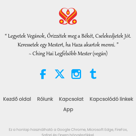
Bölcs szavak
2026-08-05
192
megtekintés
Beyond Calcium: The Everyday
Habits That Shape Your Bones
“ Legyetek Vegánok, Őrizzétek meg a Békét, Cselekedjetek Jót.
21:56
Keressetek egy Mestert, ha Haza akartok menni. ”
Egészséges életmód
2026-08-05
222
megtekintés
~ Ching Hai Legfelsőbb Mester (vegán)
A Hold: ragyogó égi társunk, 2/2
rész
25:09
Tudomány és spiritualitás
2026-08-05
218
megtekintés
Kezdő oldal
Rólunk
Kapcsolat
Kapcsolódó linkek
Egy madár-személy érzelmes
App
dala
42:41
Ez a honlap használható a Google Chrome, Microsoft Edge, FireFox,
Mester és tanítványok között
2026-08-05
885
megtekintés
Safari és Opera böngészőkkel.