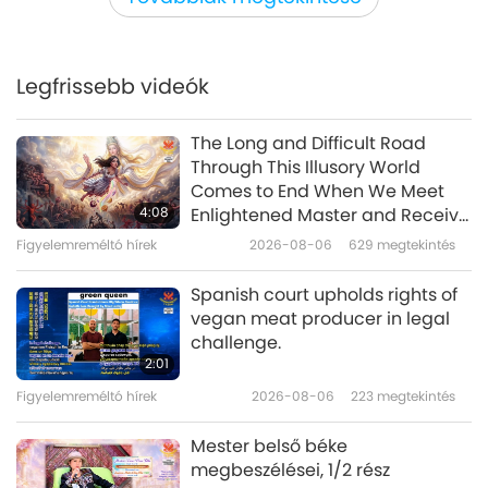
Figyelemreméltó hírek
Legfrissebb videók
40:14
Figyelemreméltó hírek
2026-01-17
2060
megtekintés
The Long and Difficult Road
Through This Illusory World
7th Annual SacTown VegFest in
Comes to End When We Meet
Sacramento, CA, USA
4:08
Enlightened Master and Receive
Initiation
Figyelemreméltó hírek
2026-08-06
629
megtekintés
4:37
Figyelemreméltó hírek
2026-01-16
3037
megtekintés
Spanish court upholds rights of
vegan meat producer in legal
Sharing Expressing Sentiments
challenge.
in Response to Our Beloved
2:01
Master’s Thoughtful and
Figyelemreméltó hírek
2026-08-06
223
megtekintés
4:39
Powerful Poetry
Figyelemreméltó hírek
2026-01-16
2728
megtekintés
Mester belső béke
megbeszélései, 1/2 rész
Figyelemreméltó hírek