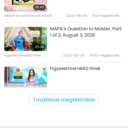
38:45
Mester és tanítványok között
2026-08-06
703
megtekintés
40:53
Figyelemreméltó hírek
2026-01-16
2021
megtekintés
MAPA’s Question to Master, Part
1 of 2, August 3, 2026
Figyelemreméltó hírek
25:38
Figyelemreméltó hírek
2026-08-05
6693
megtekintés
34:44
Figyelemreméltó hírek
2026-01-15
1979
megtekintés
Figyelemreméltó hírek
38:07
Figyelemreméltó hírek
2026-08-05
198
megtekintés
Továbbiak megtekintése
Iszlám etika a vízről: válogatás a
Hadíszból, 1/2 rész
22:27