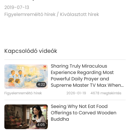
2019-07-13
Figyelemreméltó hírek
/
Kiválasztott hírek
Kapcsolódó videók
Sharing Truly Miraculous
Experience Regarding Most
Powerful Daily Prayer and
4:22
Supreme Master TV Max When
Played in Public Places
Figyelemreméltó hírek
2026-01-19
4678
megtekintés
Seeing Why Not Eat Food
Offerings to Carved Wooden
Buddha
4:05