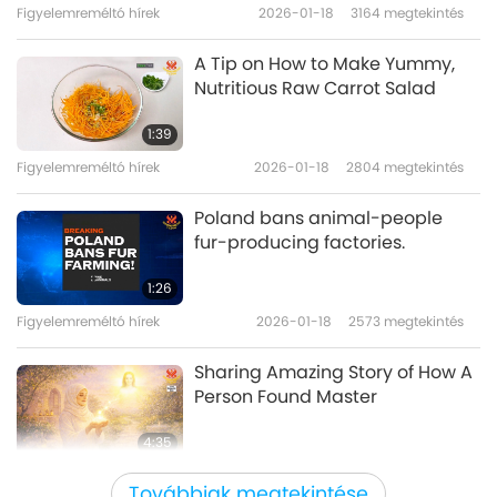
Figyelemreméltó hírek
2026-01-18
3164
megtekintés
A Tip on How to Make Yummy,
Nutritious Raw Carrot Salad
1:39
Figyelemreméltó hírek
2026-01-18
2804
megtekintés
Poland bans animal-people
fur-producing factories.
1:26
Figyelemreméltó hírek
2026-01-18
2573
megtekintés
Sharing Amazing Story of How A
Person Found Master
4:35
Figyelemreméltó hírek
2026-01-17
2809
megtekintés
Továbbiak megtekintése