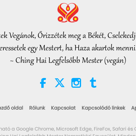
tek Vegánok, Őrizzétek meg a Békét, Cselekedje
eressetek egy Mestert, ha Haza akartok menni.
~ Ching Hai Legfelsőbb Mester (vegán)
ezdő oldal
Rólunk
Kapcsolat
Kapcsolódó linkek
A
ható a Google Chrome, Microsoft Edge, FireFox, Safari és