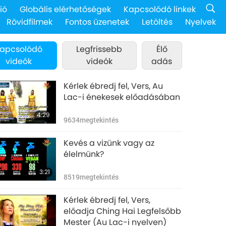
ió
Globális elérhetőségek
Kapcsolódó linkek
Rövidfilmek
Fontos üzenetek
Letöltés
Nyelvek
apcsolódó
Legfrissebb
Élő
videók
videók
adás
Kérlek ébredj fel, Vers, Au
Lac-i énekesek előadásában
4:29
9634
megtekintés
Kevés a vizünk vagy az
élelmünk?
3:21
8519
megtekintés
Kérlek ébredj fel, Vers,
előadja Ching Hai Legfelsőbb
Mester (Au Lac-i nyelven)