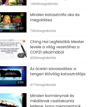
8:25
10640
megtekintés
Minden katasztrófa oka és
megoldása
2:57
7963
megtekintés
Ching Hai Legfelsőbb Mester
levele a világ vezetőihez a
COP21 alkalmából
1:37
8056
megtekintés
Az óceán savasodása: a
tengeri élővilág katasztrófája
3:00
6770
megtekintés
Minden kormánynak és
médiának csatlakoznia
kellene, hogy megmentsük