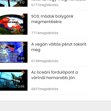
3:12
bolygónkat
6777
megtekintés
SOS: módok bolygónk
megmentésére
1:17
7714
megtekintés
A vegán váltás pénzt takarít
meg
2:55
6138
megtekintés
Az óceáni fordulópont a
vártnál hamarabb jön
2:06
6837
megtekintés