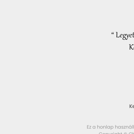
“ Legye
K
K
Ez a honlap használ