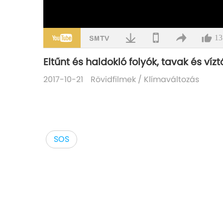
13
Eltűnt és haldokló folyók, tavak és víz
2017-10-21
Rövidfilmek
/
Klímaváltozás
SOS