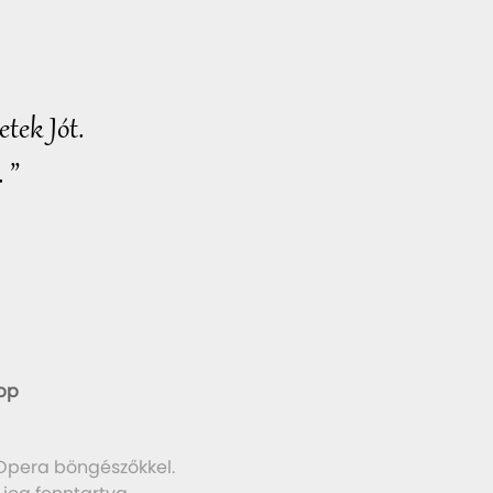
tek Jót.
 ”
pp
 Opera böngészőkkel.