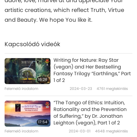
adore, love, marvel at and appreciate Your
artistic creations, which reflect Truth, Virtue
and Beauty. We hope You like it.
Kapcsolódó videók
Writing for Nature: Ray Star
(vegan) and Her Bestselling
Fantasy Trilogy “Earthlings,” Part
16:26
1 of 2
Felemelő irodalom
2024-03-23
4761
megtekintés
“The Tango of Ethics: Intuition,
Rationality and the Prevention
of Suffering,” by Dr. Jonathan
17:54
Leighton (vegan), Part 1 of 2
Felemelő irodalom
2024-03-01
4648
megtekintés