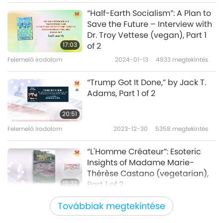
“Half-Earth Socialism”: A Plan to
Save the Future – Interview with
Dr. Troy Vettese (vegan), Part 1
17:03
of 2
Felemelő irodalom
2024-01-13
4933
megtekintés
“Trump Got It Done,” by Jack T.
Adams, Part 1 of 2
20:51
Felemelő irodalom
2023-12-30
5358
megtekintés
“L'Homme Créateur”: Esoteric
Insights of Madame Marie-
Thérèse Castano (vegetarian),
15:32
Part 1 of 2
Felemelő irodalom
2023-12-16
4913
megtekintés
Továbbiak megtekintése
“What We Owe to Nonhuman