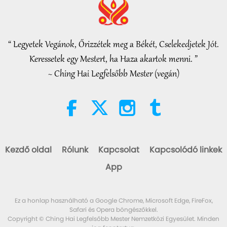
“Fast Charge” Is Wonderful Way
to Reconnect to GOD Within
Whenever Material World
“ Legyetek Vegánok, Őrizzétek meg a Békét, Cselekedjetek Jót.
3:46
Begins to Feel Too Imposing
Keressetek egy Mestert, ha Haza akartok menni. ”
Figyelemreméltó hírek
2026-08-05
1422
megtekintés
~ Ching Hai Legfelsőbb Mester (vegán)
Figyelemreméltó hírek
38:07
Figyelemreméltó hírek
2026-08-05
339
megtekintés
Kezdő oldal
Rólunk
Kapcsolat
Kapcsolódó linkek
Iszlám etika a vízről: válogatás a
App
Hadíszból, 1/2 rész
22:27
Ez a honlap használható a Google Chrome, Microsoft Edge, FireFox,
Bölcs szavak
2026-08-05
309
megtekintés
Safari és Opera böngészőkkel.
Copyright © Ching Hai Legfelsőbb Mester Nemzetközi Egyesület. Minden