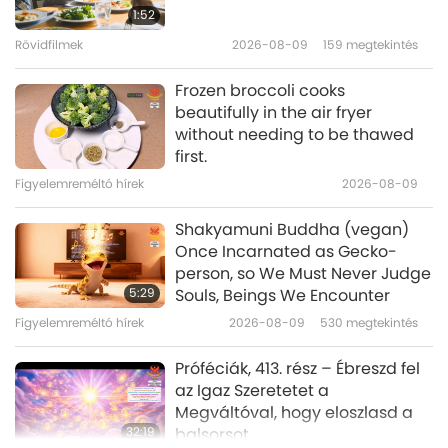
Mahākāśyapáról (vegán) szóló
1:52
szútrákból, 1/2 rész
Rövidfilmek
2026-08-09
159
megtekintés
25:42
Bölcs szavak
2026-03-06
3247
megtekintés
Frozen broccoli cooks
beautifully in the air fryer
Az igazság tanulása: válogatás
without needing to be thawed
Sanai (vegetáriánus) ’Az
first.
igazság zárt kertje’ című
Figyelemreméltó hírek
2026-08-09
19:51
művéből, 1/2 rész
Bölcs szavak
2026-03-04
3253
megtekintés
Shakyamuni Buddha (vegan)
Once Incarnated as Gecko-
Tisztelet és Szeretet Isten iránt: a
person, so We Must Never Judge
judaizmusból – a Talmud, 1/2
5:29
Souls, Beings We Encounter
rész
Figyelemreméltó hírek
2026-08-09
530
megtekintés
19:55
Bölcs szavak
2026-03-02
3420
megtekintés
Próféciák, 413. rész – Ébreszd fel
az Igaz Szeretetet a
Megváltóval, hogy eloszlasd a
32:19
balsorsot