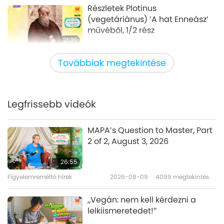
Részletek Plotinus
(vegetáriánus) ’A hat Enneász’
művéből, 1/2 rész
21:36
Bölcs szavak
2026-03-13
3101
megtekintés
Továbbiak megtekintése
Az emberek elégedettségéért:
válogatás ’A Menciusz’ műből,
Menciusz (vegán) konfuciánus
Legfrissebb videók
20:12
filozófus által, 1/2 rész
Bölcs szavak
2026-03-11
3174
megtekintés
MAPA’s Question to Master, Part
2 of 2, August 3, 2026
Istenről és Artúr királyról:
válogatás Wales négy ősi
26:55
könyvéből, 1/2 rész
Figyelemreméltó hírek
2026-08-09
4099
megtekintés
18:41
Bölcs szavak
2026-03-09
3271
megtekintés
„Vegán: nem kell kérdezni a
lelkiismeretedet!”
Válogatás a Tisztelt