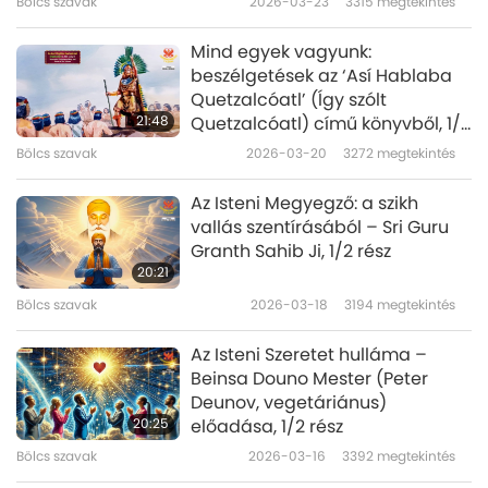
Bölcs szavak
2026-03-23
3315
megtekintés
Mind egyek vagyunk:
beszélgetések az ‘Así Hablaba
Quetzalcóatl’ (Így szólt
21:48
Quetzalcóatl) című könyvből, 1/2
rész
Bölcs szavak
2026-03-20
3272
megtekintés
Az Isteni Megyegző: a szikh
vallás szentírásából – Sri Guru
Granth Sahib Ji, 1/2 rész
20:21
Bölcs szavak
2026-03-18
3194
megtekintés
Az Isteni Szeretet hulláma –
Beinsa Douno Mester (Peter
Deunov, vegetáriánus)
20:25
előadása, 1/2 rész
Bölcs szavak
2026-03-16
3392
megtekintés