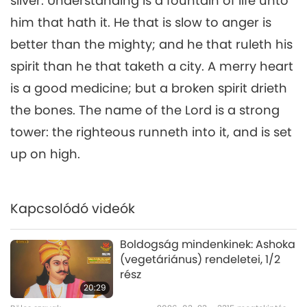
silver. Understanding is a fountain of life unto
him that hath it. He that is slow to anger is
better than the mighty; and he that ruleth his
spirit than he that taketh a city. A merry heart
is a good medicine; but a broken spirit drieth
the bones. The name of the Lord is a strong
tower: the righteous runneth into it, and is set
up on high.
Kapcsolódó videók
Boldogság mindenkinek: Ashoka
(vegetáriánus) rendeletei, 1/2
rész
20:29