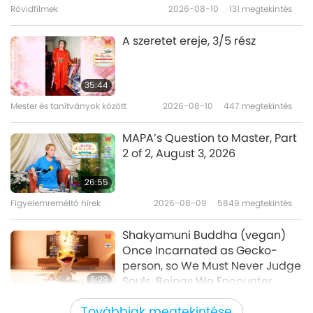
Rövidfilmek
2026-08-10
131
megtekintés
20:40
Utazás esztétikus birodalmakon
2019-10-26
6066
megtekintés
A szeretet ereje, 3/5 rész
át
Mayan Insights on Modern
Times: Interview with Emy Shanti
35:44
& Jose Ajpu Munoz, Part 1 of 4
Mester és tanítványok között
2026-08-10
447
megtekintés
15:40
(INT)
Utazás esztétikus birodalmakon át
2019-10-18
3986
megtekintés
MAPA’s Question to Master, Part
2 of 2, August 3, 2026
A Heartfelt Celebration of
Supreme Master Ching Hai Day
26:55
in Kaohsiung 2018, Part 1 of 4
Figyelemreméltó hírek
2026-08-09
5849
megtekintés
23:58
Utazás esztétikus birodalmakon át
2019-10-17
6810
megtekintés
Shakyamuni Buddha (vegan)
Once Incarnated as Gecko-
person, so We Must Never Judge
5:29
Souls, Beings We Encounter
Figyelemreméltó hírek
2026-08-09
746
megtekintés
Továbbiak megtekintése