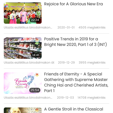
Rejoice for A Glorious New Era
22:34
Utazás esztétikus birodalmakon
2020-01-01
4505
megtekintés
át
Positive Trends in 2019 for a
Bright New 2020, Part 1 of 3 (INT)
14:41
Utazás esztétikus birodalmakon át
2019-12-29
3955
megtekintés
Friends of Eternity - A Special
Gathering with Supreme Master
Ching Hai and Cherished Artists,
25:54
Part 1
Utazás esztétikus birodalmakon
2019-12-03
14708
megtekintés
át
A Gentle Stroll in the Classical