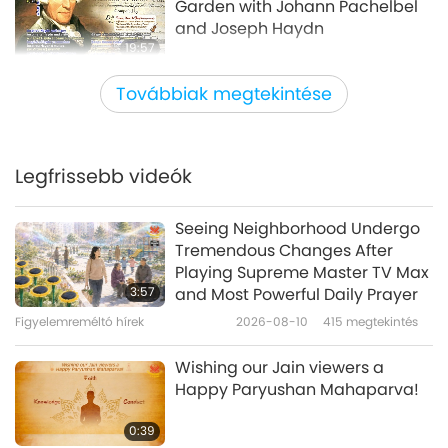
Garden with Johann Pachelbel
and Joseph Haydn
19:57
Utazás esztétikus birodalmakon át
2019-11-29
4542
megtekintés
Továbbiak megtekintése
Traditional Musical Instrument:
Scottish Bagpipes
Legfrissebb videók
21:14
Utazás esztétikus birodalmakon át
2019-11-26
8904
megtekintés
Seeing Neighborhood Undergo
Tremendous Changes After
“United Peaceful World”
Playing Supreme Master TV Max
Celebration in Korea, Part 1 of 8
3:57
and Most Powerful Daily Prayer
Figyelemreméltó hírek
2026-08-10
415
megtekintés
22:58
Utazás esztétikus birodalmakon át
2019-10-29
7378
megtekintés
Wishing our Jain viewers a
Happy Paryushan Mahaparva!
Bharatanatyam - Classical
Indian Dance, Part 1 of 3
0:39