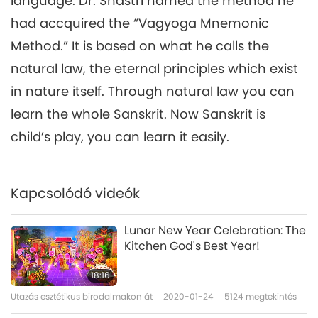
language. Dr. Shastri named the method he
had accquired the “Vagyoga Mnemonic
Method.” It is based on what he calls the
natural law, the eternal principles which exist
in nature itself. Through natural law you can
learn the whole Sanskrit. Now Sanskrit is
child’s play, you can learn it easily.
Kapcsolódó videók
Lunar New Year Celebration: The
Kitchen God's Best Year!
18:16
Utazás esztétikus birodalmakon át
2020-01-24
5124
megtekintés