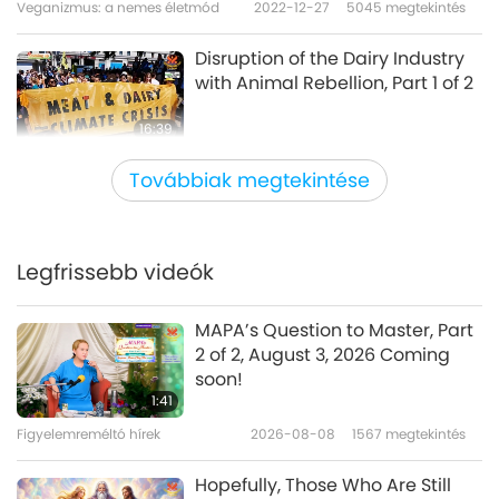
Veganizmus: a nemes életmód
2022-12-27
5045
megtekintés
Disruption of the Dairy Industry
with Animal Rebellion, Part 1 of 2
16:39
Veganizmus: a nemes életmód
2022-12-13
3660
megtekintés
Továbbiak megtekintése
Insightful Initiatives: The School
Plates Programme and Plant-
Based Universities, Part 1 of 2
Legfrissebb videók
16:27
Veganizmus: a nemes életmód
2022-12-08
3438
megtekintés
MAPA’s Question to Master, Part
2 of 2, August 3, 2026 Coming
Vegan Sourdough Cinnamon
soon!
Roll, Part 1 of 2 - Classic Style &
1:41
German Style Franzbrötchen
Figyelemreméltó hírek
2026-08-08
1567
megtekintés
17:07
Veganizmus: a nemes életmód
2022-12-04
5643
megtekintés
Hopefully, Those Who Are Still