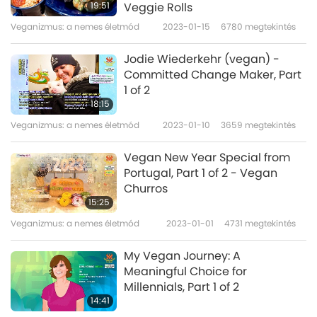
19:51
Veggie Rolls
Veganizmus: a nemes életmód
2023-01-15
6780
megtekintés
Jodie Wiederkehr (vegan) -
Committed Change Maker, Part
1 of 2
18:15
Veganizmus: a nemes életmód
2023-01-10
3659
megtekintés
Vegan New Year Special from
Portugal, Part 1 of 2 - Vegan
Churros
15:25
Veganizmus: a nemes életmód
2023-01-01
4731
megtekintés
My Vegan Journey: A
Meaningful Choice for
Millennials, Part 1 of 2
14:41