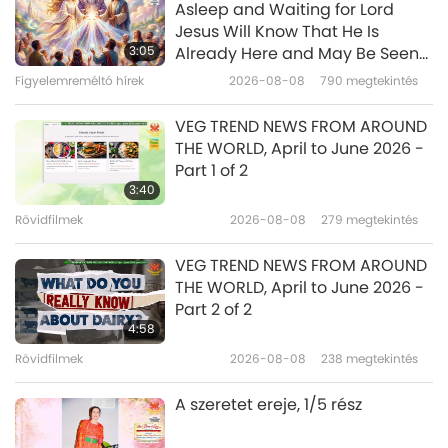
Asleep and Waiting for Lord
Vegan Boxing Rabbi - Yuri
Jesus Will Know That He Is
Foreman (vegan), Part 1 of 2
3:05
Already Here and May Be Seen
on Supreme Master Television
Figyelemreméltó hírek
2026-08-08
790
megtekintés
15:17
Veganizmus: a nemes életmód
2022-11-29
3549
megtekintés
VEG TREND NEWS FROM AROUND
THE WORLD, April to June 2026 -
Fragrant and Delightful Thai
Part 1 of 2
Dessert - Khao Niaow Ma
3:40
Muang (Mango Sticky Rice)
Rövidfilmek
2026-08-08
279
megtekintés
15:11
Veganizmus: a nemes életmód
2022-11-27
5956
megtekintés
VEG TREND NEWS FROM AROUND
THE WORLD, April to June 2026 -
My Vegan Journey: Reverend
Part 2 of 2
Andrew Bear (vegan) - Saving
4:58
your Soul with Veganism, Part 1
Rövidfilmek
2026-08-08
238
megtekintés
17:33
of 2
Veganizmus: a nemes életmód
2022-11-16
5586
megtekintés
A szeretet ereje, 1/5 rész