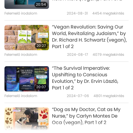
20:54
Felemelő irodalom
2024-08-31
4454
megtekintés
“Vegan Revolution: Saving Our
World, Revitalizing Judaism,” by
Dr. Richard H. Schwartz (vegan),
20:27
Part 1 of 2
Felemelő irodalom
2024-08-17
4079
megtekintés
“The Survival Imperative:
Upshifting to Conscious
Evolution,” by Dr. Ervin László,
20:07
Part 1 of 2
Felemelő irodalom
2024-07-06
4801
megtekintés
“Dog as My Doctor, Cat as My
Nurse,” by Carlyn Montes De
Oca (vegan), Part 1 of 2
16:52