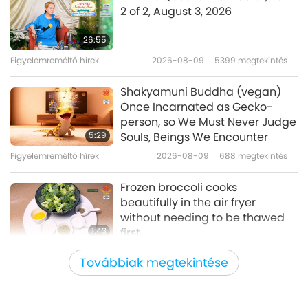
2 of 2, August 3, 2026
“The Tango of Ethics: Intuition,
Rationality and the Prevention
26:55
of Suffering,” by Dr. Jonathan
Figyelemreméltó hírek
2026-08-09
5399
megtekintés
17:54
Leighton (vegan), Part 1 of 2
Felemelő irodalom
2024-03-01
4664
megtekintés
Shakyamuni Buddha (vegan)
Once Incarnated as Gecko-
“Half-Earth Socialism”: A Plan to
person, so We Must Never Judge
Save the Future – Interview with
5:29
Souls, Beings We Encounter
Dr. Troy Vettese (vegan), Part 1
Figyelemreméltó hírek
2026-08-09
688
megtekintés
17:03
of 2
Felemelő irodalom
2024-01-13
4971
megtekintés
Frozen broccoli cooks
beautifully in the air fryer
without needing to be thawed
1:43
first.
Figyelemreméltó hírek
2026-08-09
318
megtekintés
Továbbiak megtekintése
Próféciák, 413. rész – Ébreszd fel
az Igaz Szeretetet a