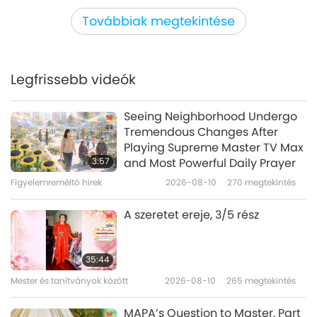
Felemelő irodalom
2024-05-17
4832
megtekintés
Továbbiak megtekintése
“Vegan Geographies: Spaces
Beyond Violence, Ethics Beyond
Speciesism,” Part 1 of 2
Legfrissebb videók
19:23
Felemelő irodalom
2024-04-26
4637
megtekintés
Seeing Neighborhood Undergo
Tremendous Changes After
“National Health Stories: Tales
Playing Supreme Master TV Max
from the front line”: Interview
3:57
and Most Powerful Daily Prayer
with Co-Author Dr. Ishani Rao
Figyelemreméltó hírek
2026-08-10
270
megtekintés
17:12
(vegan), Part 1 of 2
Felemelő irodalom
2024-04-06
4610
megtekintés
A szeretet ereje, 3/5 rész
Writing for Nature: Ray Star
(vegan) and Her Bestselling
35:44
Fantasy Trilogy “Earthlings,” Part
Mester és tanítványok között
2026-08-10
265
megtekintés
16:26
1 of 2
Felemelő irodalom
2024-03-23
4786
megtekintés
MAPA’s Question to Master, Part