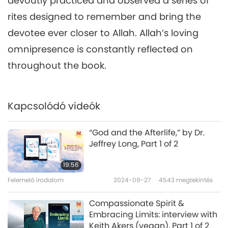
devoutly practiced and observed a series of
rites designed to remember and bring the
devotee ever closer to Allah. Allah’s loving
omnipresence is constantly reflected on
throughout the book.
Kapcsolódó videók
“God and the Afterlife,” by Dr.
Jeffrey Long, Part 1 of 2
19:56
Felemelő irodalom
2024-09-27
4543
megtekintés
Compassionate Spirit &
Embracing Limits: interview with
Keith Akers (vegan), Part 1 of 2