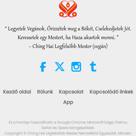
VEG TREND NEWS FROM AROUND
THE WORLD, April to June 2026 -
Part 2 of 2
“ Legyetek Vegánok, Őrizzétek meg a Békét, Cselekedjetek Jót.
4:58
Keressetek egy Mestert, ha Haza akartok menni. ”
Rövidfilmek
2026-08-08
314
megtekintés
~ Ching Hai Legfelsőbb Mester (vegán)
A szeretet ereje, 1/5 rész
38:08
Mester és tanítványok között
2026-08-08
938
megtekintés
Kezdő oldal
Rólunk
Kapcsolat
Kapcsolódó linkek
There Is No Need to Be Afraid of
App
Negative Power When We Are
Using Supreme Master TV Max
4:25
Because Energy Generated
Ez a honlap használható a Google Chrome, Microsoft Edge, FireFox,
from It Is Far More Powerful than
Figyelemreméltó hírek
2026-08-07
1286
megtekintés
Safari és Opera böngészőkkel.
Any Negative Entity
Copyright © Ching Hai Legfelsőbb Mester Nemzetközi Egyesület. Minden