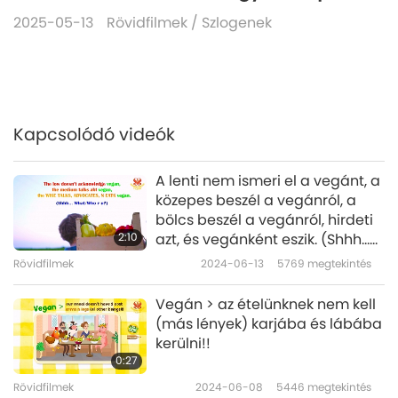
2025-05-13
Rövidfilmek
/
Szlogenek
Kapcsolódó videók
A lenti nem ismeri el a vegánt, a
közepes beszél a vegánról, a
bölcs beszél a vegánról, hirdeti
2:10
azt, és vegánként eszik. (Shhh…
Te mi/ki vagy?)
Rövidfilmek
2024-06-13
5769
megtekintés
Vegán > az ételünknek nem kell
(más lények) karjába és lábába
kerülni!!
0:27
Rövidfilmek
2024-06-08
5446
megtekintés