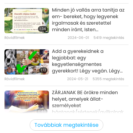
Minden jó vallás arra tanítja az
em- bereket, hogy legyenek
irgalmasak és szeretettel
1:34
minden iránt, Isten
teremtményeként.
Rövidfilmek
2024-06-01
5419
megtekintés
Add a gyerekeidnek a
legjobbat: egy
kegyetlenségmentes
1:13
gyerekkort! Légy vegán. Légy
igazi szülő.
Rövidfilmek
2024-05-21
5355
megtekintés
ZÁRJANAK BE örökre minden
helyet, amelyek állat-
személyeket
0:46
bántanak/sértenek/gyilkolnak.
Rövidfilmek
2024-05-14
4830
megtekintés
Továbbiak megtekintése