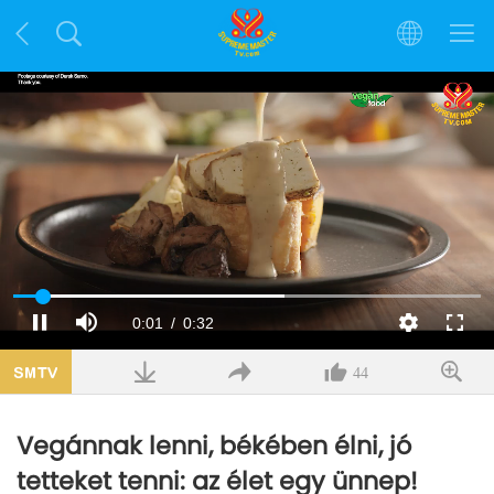
Betöltve
:
58.03%
Aktuális
0:02
/
Hossz
0:32
Szünet
Némítás
Minőség
Teljes
képe
időpont
44
Vegánnak lenni, békében élni, jó
tetteket tenni: az élet egy ünnep!