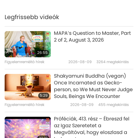
mindőnknek szabad akaratot
ad, hogy válasszunk jó és rossz
között örömben és bánatban.
Legfrissebb videók
0:40
Csak örömöt adj másoknak.
Rövidfilmek
2024-05-09
5049
megtekintés
MAPA’s Question to Master, Part
2 of 2, August 3, 2026
Vegánná váltál + most jobban
nézel ki? Senki se beszélt erről a
26:55
mellékhatásról? Hát most tudod,
Figyelemreméltó hírek
2026-08-09
3264
megtekintés
0:30
ember!
Rövidfilmek
2024-05-03
4809
megtekintés
Shakyamuni Buddha (vegan)
Once Incarnated as Gecko-
ŐRIZD MEG a békét most Bánd
person, so We Must Never Judge
meg, amíg tudod, A pokol
5:29
Souls, Beings We Encounter
Figyelemreméltó hírek
2026-08-09
455
megtekintés
0:29
Rövidfilmek
2024-05-02
4976
megtekintés
Próféciák, 413. rész – Ébreszd fel
az Igaz Szeretetet a
élj, Ég és Föld tanúja a
Megváltóval, hogy eloszlasd a
tetteidnek : Légy vegán, ŐRIZD