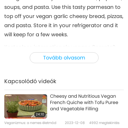
soups, and pasta. Use this tasty parmesan to
top off your vegan garlic cheesy bread, pizzas,
and pasta. Store it in your refrigerator and it
will keep for a few weeks.
Kostenlose internationale vegane Rezepte?
Einfach abrufen unter
Tovább olvasom
SupremeMasterTV.com/veganrecipes
Kapcsolódó videók
Cheesy and Nutritious Vegan
French Quiche with Tofu Puree
and Vegetable Filling
24:10
Veganizmus: a nemes életmód
2023-12-08
4992
megtekintés