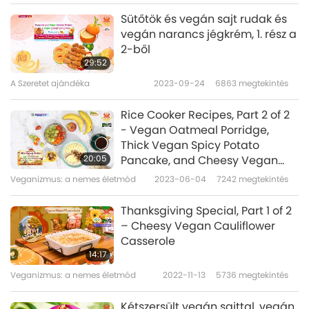
Sütőtök és vegán sajt rudak és
vegán narancs jégkrém, 1. rész a
2-ből
29:52
A Szeretet ajándéka
2023-09-24
6863
megtekintés
Rice Cooker Recipes, Part 2 of 2
- Vegan Oatmeal Porridge,
Thick Vegan Spicy Potato
20:05
Pancake, and Cheesy Vegan
Lasagna
Veganizmus: a nemes életmód
2023-06-04
7242
megtekintés
Thanksgiving Special, Part 1 of 2
– Cheesy Vegan Cauliflower
Casserole
14:17
Veganizmus: a nemes életmód
2022-11-13
5736
megtekintés
Kétszersült vegán sajttal, vegán