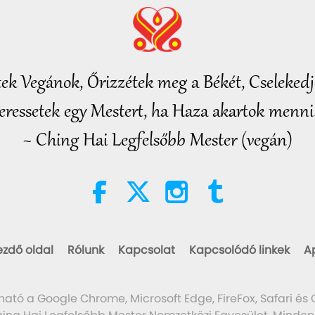
tek Vegánok, Őrizzétek meg a Békét, Cselekedje
eressetek egy Mestert, ha Haza akartok menni.
~ Ching Hai Legfelsőbb Mester (vegán)
ezdő oldal
Rólunk
Kapcsolat
Kapcsolódó linkek
A
ható a Google Chrome, Microsoft Edge, FireFox, Safari és