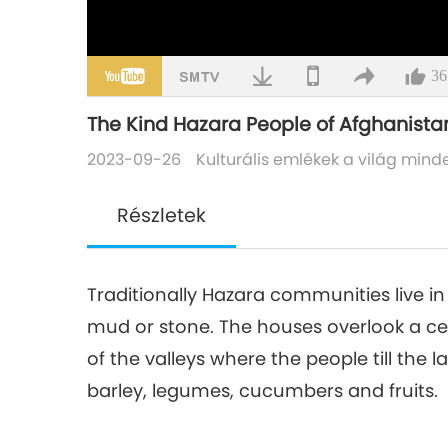
36
The Kind Hazara People of Afghanista
2023-09-26
Kulturális emlékek a világ mind
Részletek
Traditionally Hazara communities live in 
mud or stone. The houses overlook a cen
of the valleys where the people till the
barley, legumes, cucumbers and fruits.