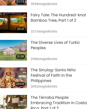
22:03
3058
megtekintés
Fairy Tale: The Hundred-knot
Bamboo Tree, Part 1 of 2
25:21
3210
megtekintés
The Diverse Lives of Turkic
Peoples
21:36
2966
megtekintés
The Sinulog-Santo Niño
Festival of Faith in the
Philippines
23:59
3052
megtekintés
The Térraba People:
Embracing Tradition in Costa
Rica, Part 1 of 2