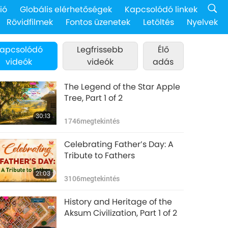
ió
Globális elérhetőségek
Kapcsolódó linkek
Rövidfilmek
Fontos üzenetek
Letöltés
Nyelvek
apcsolódó
Legfrissebb
Élő
videók
videók
adás
The Legend of the Star Apple
Tree, Part 1 of 2
30:13
1746
megtekintés
Celebrating Father’s Day: A
Tribute to Fathers
21:03
3106
megtekintés
History and Heritage of the
Aksum Civilization, Part 1 of 2