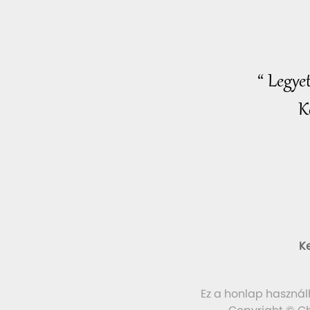
“ Legye
K
K
Ez a honlap használ