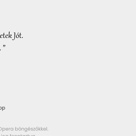
tek Jót.
 ”
pp
 Opera böngészőkkel.