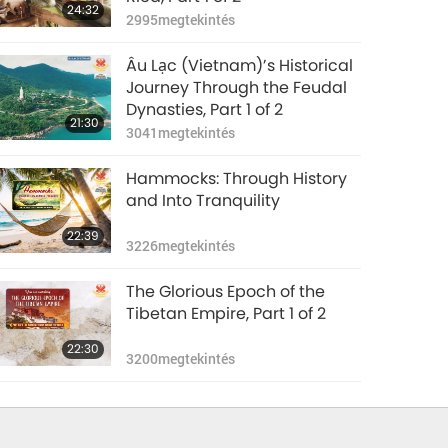
24:32
2995
megtekintés
Âu Lạc (Vietnam)’s Historical
Journey Through the Feudal
Dynasties, Part 1 of 2
21:30
3041
megtekintés
Hammocks: Through History
and Into Tranquility
22:39
3226
megtekintés
The Glorious Epoch of the
Tibetan Empire, Part 1 of 2
22:30
3200
megtekintés