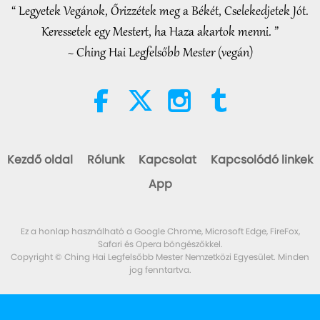
Whenever Material World
“ Legyetek Vegánok, Őrizzétek meg a Békét, Cselekedjetek Jót.
3:46
Begins to Feel Too Imposing
Keressetek egy Mestert, ha Haza akartok menni. ”
Figyelemreméltó hírek
2026-08-05
1434
megtekintés
~ Ching Hai Legfelsőbb Mester (vegán)
Figyelemreméltó hírek
38:07
Figyelemreméltó hírek
2026-08-05
347
megtekintés
Kezdő oldal
Rólunk
Kapcsolat
Kapcsolódó linkek
Iszlám etika a vízről: válogatás a
App
Hadíszból, 1/2 rész
22:27
Ez a honlap használható a Google Chrome, Microsoft Edge, FireFox,
Bölcs szavak
2026-08-05
318
megtekintés
Safari és Opera böngészőkkel.
Copyright © Ching Hai Legfelsőbb Mester Nemzetközi Egyesület. Minden
jog fenntartva.
Beyond Calcium: The Everyday
Habits That Shape Your Bones
21:56