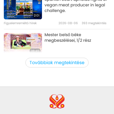
táján
vegan meat producer in legal
Children of the Forest: Central
challenge.
Africa’s Baka and Mbuti Peoples
2:01
Figyelemreméltó hírek
2026-08-06
393
megtekintés
17:59
Kulturális emlékek a világ minden
2019-10-09
4734
megtekintés
Mester belső béke
táján
megbeszélései, 1/2 rész
38:45
Mester és tanítványok között
2026-08-06
1056
megtekintés
Továbbiak megtekintése
MAPA’s Question to Master, Part
1 of 2, August 3, 2026
25:38
Figyelemreméltó hírek
2026-08-05
7885
megtekintés
“Fast Charge” Is Wonderful Way
to Reconnect to GOD Within