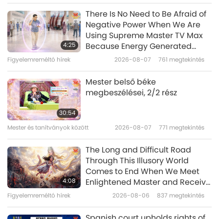
Kulturális emlékek a világ minden
2020-01-17
8009
megtekintés
There Is No Need to Be Afraid of
táján
Negative Power When We Are
Zaouli: Côte d’Ivoire’s
Using Supreme Master TV Max
Mesmerizing Mask Dance
4:25
Because Energy Generated
from It Is Far More Powerful than
Figyelemreméltó hírek
2026-08-07
761
megtekintés
14:52
Any Negative Entity
Kulturális emlékek a világ
2020-01-08
11052
megtekintés
Mester belső béke
minden táján
megbeszélései, 2/2 rész
Holy Songs - Christmas Songs
30:54
Mester és tanítványok között
2026-08-07
771
megtekintés
19:13
Kulturális emlékek a világ minden
2019-12-25
5214
megtekintés
The Long and Difficult Road
táján
Through This Illusory World
Bribris-indigenous of Costa Rica
Comes to End When We Meet
4:08
Enlightened Master and Receive
Initiation
Figyelemreméltó hírek
2026-08-06
837
megtekintés
14:50
Kulturális emlékek a világ minden
2019-12-11
4902
megtekintés
Spanish court upholds rights of