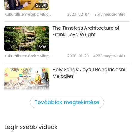
20:00
Kulturális emlékek a világ
2020-02-04
9615
megtekintés
minden táján
The Timeless Architecture of
Frank Lloyd Wright
15:38
Kulturális emlékek a világ
2020-01-29
4280
megtekintés
minden táján
Holy Songs: Joyful Bangladeshi
Melodies
17:17
Kulturális emlékek a világ minden
2020-01-22
4667
megtekintés
Továbbiak megtekintése
táján
The Open House Culture of
Malaysia
Legfrissebb videók
18:24