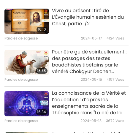
Vivre au présent : tiré de
L’Évangile humain essénien du
Christ, partie 1/2
16:10
Paroles de sagesse
2024-05-17
4124
Vues
Pour être guidé spirituellement :
des passages des textes
bouddhistes tibétains par le
18:38
vénéré Chokgyur Dechen
Lingpa (végétarien), partie 1/2
Paroles de sagesse
2024-05-15
4157
Vues
La connaissance de la Vérité et
l’éducation : d’après les
enseignements sacrés de la
16:34
Théosophie dans "La clé de la
Théosophie", partie 1/2
Paroles de sagesse
2024-05-13
3672
Vues