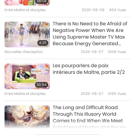
38:08
1/2
Entre Maître et disciples
2026-08-08
454
Vues
14:35
Paroles de sagesse
2024-05-03
3754
Vues
There Is No Need to Be Afraid of
Negative Power When We Are
Ensemble pour sauver des vies,
Using Supreme Master TV Max
1e partie d’une série
4:25
Because Energy Generated
from It Is Far More Powerful than
Nouvelles d'exception
2026-08-07
1008
Vues
39:57
Any Negative Entity
Paroles de sagesse
2024-04-01
5481
Vues
Les pourparlers de paix
intérieurs de Maître, partie 2/2
Trouver Dieu : Discours tirés de
"Así Hablaba Quetzalcóatl"
30:54
(Ainsi parla Quetzalcóatl),
Entre Maître et disciples
2026-08-07
1095
Vues
15:52
partie 1/2
Paroles de sagesse
2024-03-29
4015
Vues
The Long and Difficult Road
Through This Illusory World
Comes to End When We Meet
4:08
Enlightened Master and Receive
Initiation