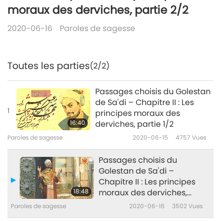
moraux des derviches, partie 2/2
2020-06-16
Paroles de sagesse
Toutes les parties
(2/2)
Passages choisis du Golestan
de Sa'di – Chapitre II : Les
1
principes moraux des
16:40
derviches, partie 1/2
Paroles de sagesse
2020-06-15
4757
Vues
Passages choisis du
Golestan de Sa'di –
Chapitre II : Les principes
18:48
moraux des derviches,
partie 2/2
Paroles de sagesse
2020-06-16
3502
Vues