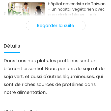
Hôpital adventiste de Taïwan
– un hôpital végétarien avec
3
une mission bienveillante,
13:41
partie 3/3
Regarder la suite
Un mode de vie sain
2020-06-20
4035
Vues
Détails
Dans tous nos plats, les protéines sont un
élément essentiel. Nous parlons de soja et de
soja vert, et aussi d'autres légumineuses, qui
sont de riches sources de protéines dans
notre alimentation.