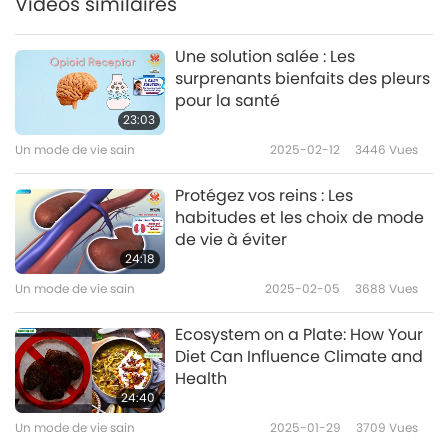
Vidéos similaires
Une solution salée : Les
surprenants bienfaits des pleurs
pour la santé
23:03
Un mode de vie sain
2025-02-12
3446
Vues
Protégez vos reins : Les
habitudes et les choix de mode
de vie à éviter
24:18
Un mode de vie sain
2025-02-05
3688
Vues
Ecosystem on a Plate: How Your
Diet Can Influence Climate and
Health
24:40
Un mode de vie sain
2025-01-29
3709
Vues