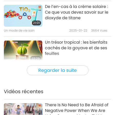
De l’en-cas à la crème solaire :
Ce que vous devez savoir sur le
dioxyde de titane
21:01
Un mode de vie sain
2025-01-22
3664
Vues
Un trésor tropical : les bienfaits
cachés de la goyave et de ses
feuilles
23:29
Un mode de vie sain
2025-01-15
3624
Vues
Regarder la suite
En quête de silence : Les risques
pour la santé d’un monde
bruyant.
Vidéos récentes
23:38
Un mode de vie sain
2025-01-08
3518
Vues
There Is No Need to Be Afraid of
Negative Power When We Are
Enracinés dans la santé –