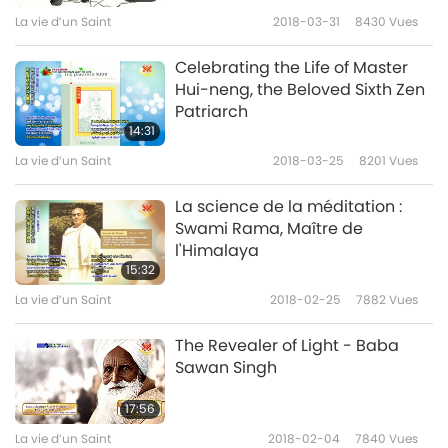
La vie d’un Saint
2018-03-31
8430
Vues
Celebrating the Life of Master
Hui-neng, the Beloved Sixth Zen
Patriarch
14:31
La vie d’un Saint
2018-03-25
8201
Vues
La science de la méditation :
Swami Rama, Maître de
l'Himalaya
15:32
La vie d’un Saint
2018-02-25
7882
Vues
The Revealer of Light - Baba
Sawan Singh
17:56
La vie d’un Saint
2018-02-04
7840
Vues