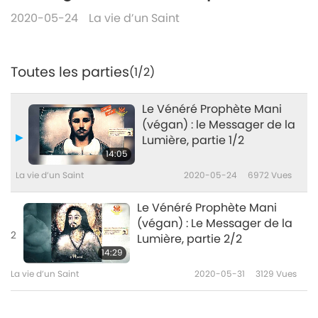
2020-05-24
La vie d’un Saint
Toutes les parties
(1/2)
Le Vénéré Prophète Mani
(végan) : le Messager de la
Lumière, partie 1/2
14:05
La vie d’un Saint
2020-05-24
6972
Vues
Le Vénéré Prophète Mani
(végan) : Le Messager de la
2
Lumière, partie 2/2
14:29
La vie d’un Saint
2020-05-31
3129
Vues