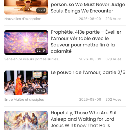
Transmitting the Inner Light -
person, so We Must Never Judge
The First Chinese Patriarch
5:29
Souls, Beings We Encounter
Bodhidharma
Nouvelles d'exception
2026-08-09
296
Vues
19:49
La vie d’un Saint
2017-11-22
6907
Vues
Prophétie, 413e partie – Éveiller
l’Amour Véritable avec le
Peter Deunov: Revered Spiritual
Sauveur pour mettre fin à la
Master and Philosopher
32:19
calamité
Série en plusieurs parties sur les
2026-08-09
328
Vues
16:37
anciennes prédictions à propos de notre
planète
La vie d’un Saint
2017-11-19
6692
Vues
Le pouvoir de l’Amour, partie 2/5
Lahiri Mahasaya – The
Incarnation of Yoga
32:43
Entre Maître et disciples
2026-08-09
302
Vues
21:17
La vie d’un Saint
2017-11-05
8341
Vues
Hopefully, Those Who Are Still
Asleep and Waiting for Lord
Jesus Will Know That He Is