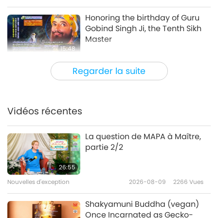
Honoring the birthday of Guru
Gobind Singh Ji, the Tenth Sikh
Master
15:48
La vie d’un Saint
2018-01-05
6297
Vues
Regarder la suite
The Hare Krishna Movement:
God’s Messengers of Love and
Compassion
Vidéos récentes
18:07
La vie d’un Saint
2017-12-18
7484
Vues
La question de MAPA à Maître,
partie 2/2
Diving into the Ocean of
Meditation with Yogi Master
26:55
Yogananda
Nouvelles d'exception
2026-08-09
2266
Vues
18:59
La vie d’un Saint
2017-12-10
7477
Vues
Shakyamuni Buddha (vegan)
Once Incarnated as Gecko-