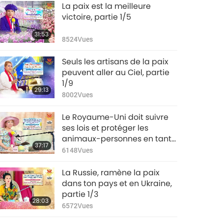
La paix est la meilleure
victoire, partie 1/5
31:53
8524
Vues
Seuls les artisans de la paix
peuvent aller au Ciel, partie
1/9
29:13
8002
Vues
Le Royaume-Uni doit suivre
ses lois et protéger les
animaux-personnes en tant
37:17
qu’êtres sensibles, partie 1/2
6148
Vues
La Russie, ramène la paix
dans ton pays et en Ukraine,
partie 1/3
28:03
6572
Vues