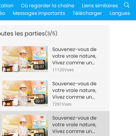
tation
Où regarder la chaîne
Liens similaires
éo
Messages importants
Télécharger
Langues
utes les parties
(3/5)
Souvenez-vous de
votre vraie nature,
Vivez comme un
29:37
Saint, partie 1/5
11120
Vues
Souvenez-vous de
votre vraie nature,
Vivez comme un
33:17
Saint, partie 2/5
7291
Vues
Souvenez-vous de
votre vraie nature,
Vivez comme un
31:42