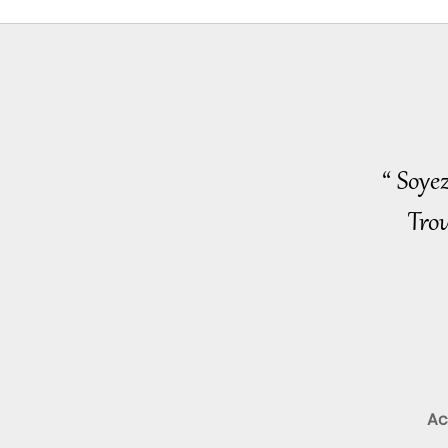
“ Soye
Trou
Ac