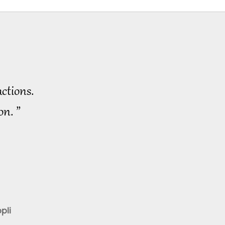
ctions.
on. ”
pli