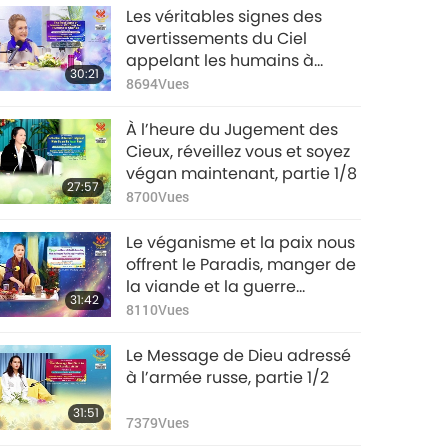
Les véritables signes des
avertissements du Ciel
appelant les humains à
30:21
changer, partie 1/8
8694
Vues
À l’heure du Jugement des
Cieux, réveillez vous et soyez
végan maintenant, partie 1/8
27:57
8700
Vues
Le véganisme et la paix nous
offrent le Paradis, manger de
la viande et la guerre
31:42
détruisent tout, partie 1/9
8110
Vues
Le Message de Dieu adressé
à l’armée russe, partie 1/2
31:51
7379
Vues