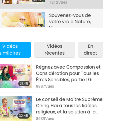
Saint, partie 3/5
7212
Vues
Souvenez-vous de
votre vraie Nature,
Vivez comme un
30:42
Saint, partie 4/5
7326
Vues
Vidéos
Vidéos
En
Souvenez-vous de
similaires
récentes
direct
votre vraie Nature,
Vivez comme un
33:34
Saint, partie 5/5
Régnez avec Compassion et
6691
Vues
Considération pour Tous les
Êtres Sensibles, partie 1/5
31:48
9987
Vues
Le conseil de Maître Suprême
Ching Hai à tous les fidèles
religieux, et la solution à la
32:45
crise de notre monde, partie
8639
Vues
1/7