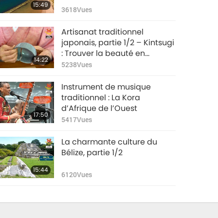
15:49
3618
Vues
Artisanat traditionnel
japonais, partie 1/2 – Kintsugi
: Trouver la beauté en
14:22
réparant la poterie
5238
Vues
Instrument de musique
traditionnel : La Kora
d’Afrique de l’Ouest
17:50
5417
Vues
La charmante culture du
Bélize, partie 1/2
15:44
6120
Vues