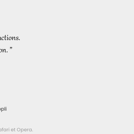
ctions.
on. ”
pli
fari et Opera.