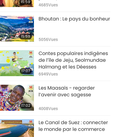
15:59
4685
Vues
Bhoutan : Le pays du bonheur
15:59
5056
Vues
Contes populaires indigènes
de l’île de Jeju, Seolmundae
Halmang et les Déesses
17:07
6949
Vues
Les Maasaïs - regarder
l’avenir avec sagesse
17:02
4008
Vues
Le Canal de Suez : connecter
le monde par le commerce