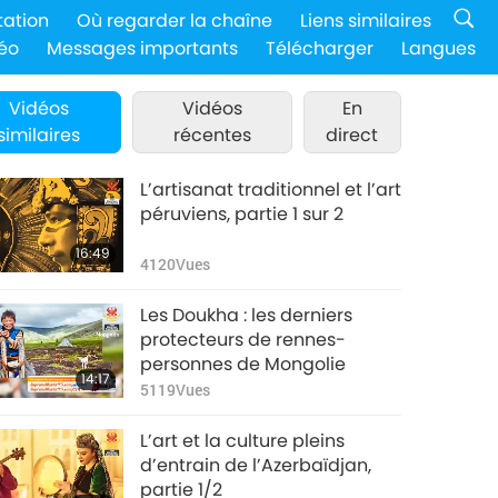
tation
Où regarder la chaîne
Liens similaires
éo
Messages importants
Télécharger
Langues
Vidéos
Vidéos
En
similaires
récentes
direct
L’artisanat traditionnel et l’art
péruviens, partie 1 sur 2
16:49
4120
Vues
Les Doukha : les derniers
protecteurs de rennes-
personnes de Mongolie
14:17
5119
Vues
L’art et la culture pleins
d’entrain de l’Azerbaïdjan,
partie 1/2