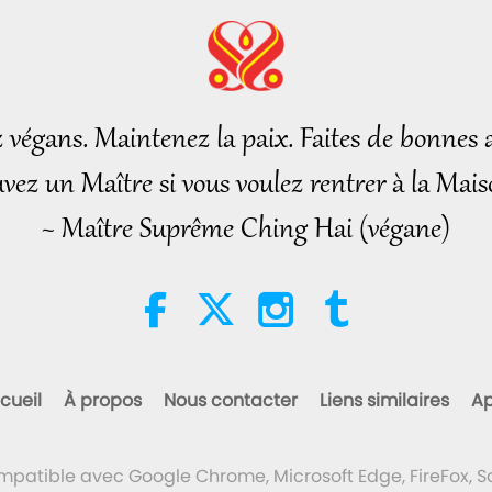
z végans. Maintenez la paix. Faites de bonnes a
vez un Maître si vous voulez rentrer à la Mais
~ Maître Suprême Ching Hai (végane)
cueil
À propos
Nous contacter
Liens similaires
Ap
ompatible avec Google Chrome, Microsoft Edge, FireFox, Sa