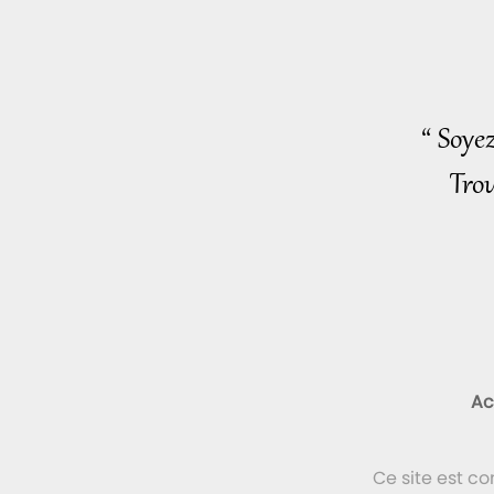
“ Soye
Trou
Ac
Ce site est c