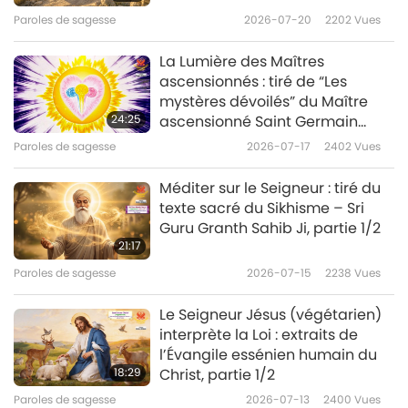
Paroles de sagesse
2026-07-20
2202
Vues
La Lumière des Maîtres
ascensionnés : tiré de “Les
mystères dévoilés” du Maître
24:25
ascensionné Saint Germain
(végétarien), partie 1/2
Paroles de sagesse
2026-07-17
2402
Vues
Méditer sur le Seigneur : tiré du
texte sacré du Sikhisme – Sri
Guru Granth Sahib Ji, partie 1/2
21:17
Paroles de sagesse
2026-07-15
2238
Vues
Le Seigneur Jésus (végétarien)
interprète la Loi : extraits de
l’Évangile essénien humain du
18:29
Christ, partie 1/2
Paroles de sagesse
2026-07-13
2400
Vues