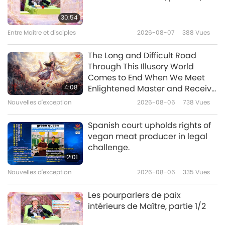
Extraits des “Six Ennéades” de
Plotin (végétarien) – Sur le
30:54
destin, partie 1/2
Entre Maître et disciples
2026-08-07
388
Vues
21:28
Paroles de sagesse
2026-07-03
2576
Vues
The Long and Difficult Road
Through This Illusory World
Une gouvernance bienveillante :
Comes to End When We Meet
extraits de “Mencius” du
4:08
Enlightened Master and Receive
philosophe Confucéen Mencius
Initiation
Nouvelles d'exception
2026-08-06
738
Vues
20:27
(végan), partie 1/2
Paroles de sagesse
2026-07-01
2441
Vues
Spanish court upholds rights of
vegan meat producer in legal
Le marchand et le perroquet :
challenge.
extrait du Masnavi de Rumi,
2:01
partie 1/2
Nouvelles d'exception
2026-08-06
335
Vues
21:29
Paroles de sagesse
2026-06-29
2770
Vues
Les pourparlers de paix
intérieurs de Maître, partie 1/2