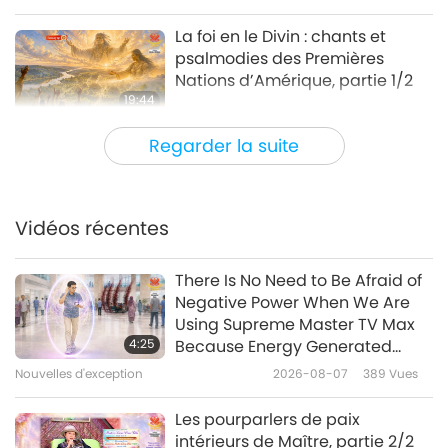
La foi en le Divin : chants et
psalmodies des Premières
Nations d’Amérique, partie 1/2
19:44
Paroles de sagesse
2026-07-10
2269
Vues
Regarder la suite
Sélection de sutras sur le
Vénérable Subhuti (végan),
partie 1/2
Vidéos récentes
24:09
Paroles de sagesse
2026-07-08
2370
Vues
There Is No Need to Be Afraid of
Negative Power When We Are
L’Atlantide, le continent perdu :
Using Supreme Master TV Max
d’après les enseignements
4:25
Because Energy Generated
sacrés de la Théosophie dans
from It Is Far More Powerful than
Nouvelles d'exception
2026-08-07
389
Vues
16:52
“La Doctrine secrète”, tome 2,
Any Negative Entity
partie 1/2
Paroles de sagesse
2026-07-06
2570
Vues
Les pourparlers de paix
intérieurs de Maître, partie 2/2