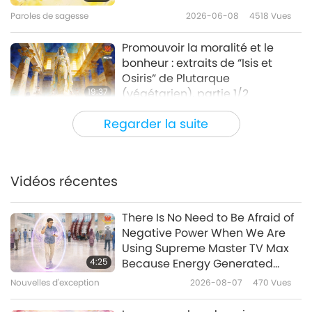
Paroles de sagesse
2026-06-08
4518
Vues
Promouvoir la moralité et le
bonheur : extraits de “Isis et
Osiris” de Plutarque
19:37
(végétarien), partie 1/2
Paroles de sagesse
2026-06-05
2777
Vues
Regarder la suite
Le Maître – d’après “Les lettres
de St. Jean Chrysostome” de
Saint Jean Chrysostome
Vidéos récentes
18:10
(végétarien), partie 1/2
Paroles de sagesse
2026-06-03
2782
Vues
There Is No Need to Be Afraid of
Negative Power When We Are
Cette vie illusoire : extraits de
Using Supreme Master TV Max
l’ouvrage Taoïste “Le Livre de
4:25
Because Energy Generated
Lieh-Tseu”, partie 1/2
from It Is Far More Powerful than
Nouvelles d'exception
2026-08-07
470
Vues
19:40
Any Negative Entity
Paroles de sagesse
2026-06-01
2998
Vues