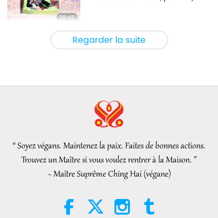
38:45
Entre Maître et disciples
2026-08-06
871
Vues
Regarder la suite
La question de MAPA à Maître,
partie 1/2
25:38
Nouvelles d'exception
2026-08-05
7466
Vues
“Fast Charge” Is Wonderful Way
to Reconnect to GOD Within
Whenever Material World
“ Soyez végans. Maintenez la paix. Faites de bonnes actions.
3:46
Begins to Feel Too Imposing
Trouvez un Maître si vous voulez rentrer à la Maison. ”
Nouvelles d'exception
2026-08-05
1306
Vues
~ Maître Suprême Ching Hai (végane)
Nouvelles d'exception