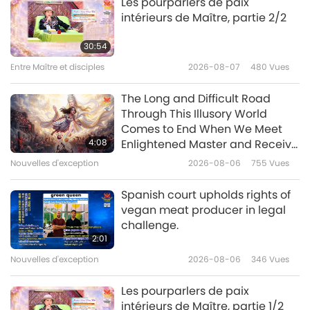
Les pourparlers de paix
intérieurs de Maître, partie 2/2
La Création de Dieu : d’après le
Saint Tanakh, le Livre de la
30:54
Genèse, chapitres 1 à 3, partie
Entre Maître et disciples
2026-08-07
480
Vues
20:01
1/2
Paroles de sagesse
2026-05-29
2852
Vues
The Long and Difficult Road
Through This Illusory World
Pénétrer dans la Présence
Comes to End When We Meet
Divine : Extraits des lettres de Sri
4:08
Enlightened Master and Receive
Aurobindo, partie 1/2
Initiation
Nouvelles d'exception
2026-08-06
755
Vues
20:14
Paroles de sagesse
2026-05-27
2979
Vues
Spanish court upholds rights of
vegan meat producer in legal
Rétablissement de la paix :
challenge.
extraits des Hadiths, partie 1/2
2:01
Nouvelles d'exception
2026-08-06
346
Vues
24:13
Paroles de sagesse
2026-05-25
2820
Vues
Les pourparlers de paix
intérieurs de Maître, partie 1/2