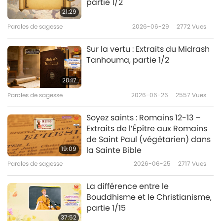
partie 1/2
21:29
Paroles de sagesse
2026-06-29
2772
Vues
Sur la vertu : Extraits du Midrash
Tanhouma, partie 1/2
20:17
Paroles de sagesse
2026-06-26
2557
Vues
Soyez saints : Romains 12-13 –
Extraits de l’Épître aux Romains
de Saint Paul (végétarien) dans
19:09
la Sainte Bible
Paroles de sagesse
2026-06-25
2717
Vues
La différence entre le
Bouddhisme et le Christianisme,
partie 1/15
37:52