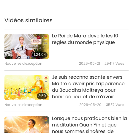
Nouvelles d'exception
2020-04-06
3265
Vues
Vidéos similaires
Nouvelles d'exception
Le Roi de Mara dévoile les 10
42:28
règles du monde physique
Nouvelles d'exception
2020-04-07
3389
Vues
1:24:04
Nouvelles d'exception
Nouvelles d'exception
2026-05-21
29417
Vues
8
Je suis reconnaissante envers
41:24
Maître d’avoir pris l’apparence
du Bouddha Maitreya pour
Nouvelles d'exception
2020-04-08
3192
Vues
3:59
bénir ce lieu, et de m’avoir
permis d’être témoin du fait que
Nouvelles d'exception
Nouvelles d'exception
2026-05-20
3537
Vues
« Maître Suprême Ching Hai est
9
le Bouddha Maitreya ! »
Lorsque nous pratiquons bien la
43:49
méditation Quan Yin et que
nous sommes sincères, de
Nouvelles d'exception
2020-04-09
3347
Vues