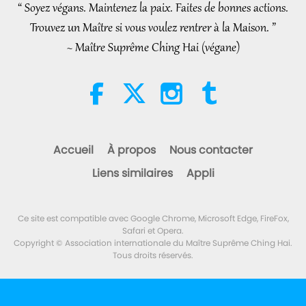
Loving Demeanor Were
“ Soyez végans. Maintenez la paix. Faites de bonnes actions.
44:28
4:31
Appreciated by School
Trouvez un Maître si vous voulez rentrer à la Maison. ”
Nouvelles d'exception
2020-04-19
3157
Vues
Community
Nouvelles d'exception
2026-08-04
1081
Vues
~ Maître Suprême Ching Hai (végane)
Nouvelles d'exception
Nouvelles d'exception
20
42:27
32:52
Nouvelles d'exception
2020-04-20
3272
Vues
Nouvelles d'exception
2026-08-04
370
Vues
Accueil
À propos
Nous contacter
Nouvelles d'exception
Une analyse du plaisir : extraits
Liens similaires
Appli
des œuvres de Pierre Gassendi
21
(végétarien), partie 2/2
43:07
19:31
Nouvelles d'exception
2020-04-21
3226
Vues
Ce site est compatible avec Google Chrome, Microsoft Edge, FireFox,
Paroles de sagesse
2026-08-04
319
Vues
Safari et Opera.
Copyright © Association internationale du Maître Suprême Ching Hai.
Nouvelles d'exception
Tous droits réservés.
La légende du caïmitier partie
2/2
22
36:44
36:01