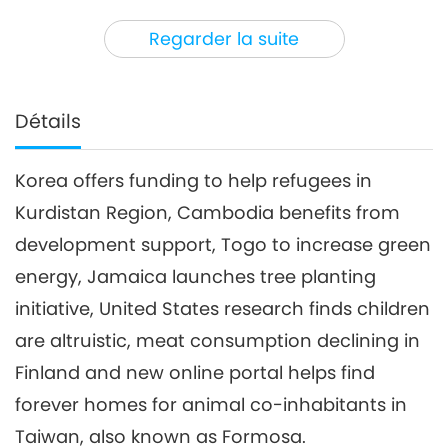
3
30:06
Regarder la suite
Nouvelles d'exception
2020-04-03
4114
Vues
Nouvelles d'exception
Détails
4
29:01
Korea offers funding to help refugees in
Nouvelles d'exception
2020-04-04
3428
Vues
Kurdistan Region, Cambodia benefits from
Nouvelles d'exception
development support, Togo to increase green
energy, Jamaica launches tree planting
5
initiative, United States research finds children
30:27
Nouvelles d'exception
2020-04-05
3368
Vues
are altruistic, meat consumption declining in
Finland and new online portal helps find
Nouvelles d'exception
forever homes for animal co-inhabitants in
6
Taiwan, also known as Formosa.
30:32