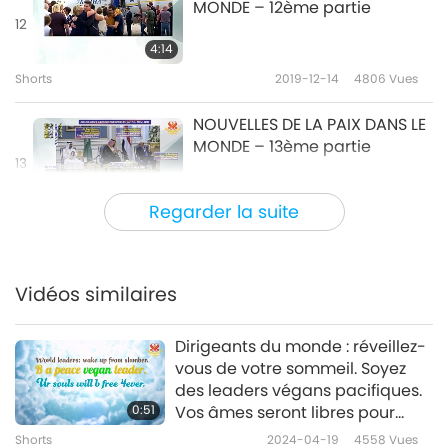
MONDE – 12ème partie
12
4:14
Shorts
2019-12-14
4806
Vues
NOUVELLES DE LA PAIX DANS LE
MONDE – 13ème partie
13
3:16
Regarder la suite
Shorts
2020-04-17
4353
Vues
NOUVELLES DE LA PAIX DANS
LE MONDE – 14ème partie
Vidéos similaires
3:43
Dirigeants du monde : réveillez-
Shorts
2020-04-17
4841
Vues
vous de votre sommeil. Soyez
des leaders végans pacifiques.
NOUVELLES DE LA PAIX DANS LE
0:51
Vos âmes seront libres pour
MONDE – 15ème partie
toujours.
Shorts
2024-04-19
4558
Vues
15