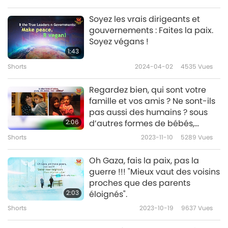
3:05
Soyez les vrais dirigeants et
Shorts
2020-05-31
4336
Vues
gouvernements : Faites la paix.
Soyez végans !
NOUVELLES DE LA PAIX DANS LE
1:43
MONDE – 16ème partie
Shorts
2024-04-02
4535
Vues
16
4:28
Regardez bien, qui sont votre
Shorts
2020-09-01
4524
Vues
famille et vos amis ? Ne sont-ils
pas aussi des humains ? sous
NOUVELLES DE LA PAIX DANS LE
2:06
d’autres formes de bébés,
MONDE – 17ème partie
jeunes, vieux, femmes, hommes
Shorts
2023-11-10
5289
Vues
17
+ enfants ? Maintenant,
4:30
regardez vos ennemis. Ne sont-
Oh Gaza, fais la paix, pas la
Shorts
2020-11-25
4844
Vues
ils pas exactement pareils ?
guerre !!! "Mieux vaut des voisins
Lâchez vos armes ! Serrez-leur
proches que des parents
NOUVELLES DE LA PAIX DANS LE
la main !
2:03
éloignés".
MONDE – 18ème partie
Shorts
2023-10-19
9637
Vues
18
4:11