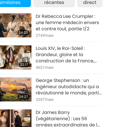
similaires
récentes
direct
Dr Rebecca Lee Crumpler :
une femme médecin envers
et contre tout, partie 1/2
24:20
2744
Vues
Louis XIV, le Roi-Soleil :
Grandeur, gloire et la
construction de la France,
23:17
partie 1/3
4021
Vues
George Stephenson : un
ingénieur autodidacte qui a
révolutionné le monde, partie
24:27
1/2
3297
Vues
Dr James Barry
(végétarienne) : Les 56
années extraordinaires de la