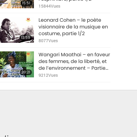
15:51
15844
Vues
Leonard Cohen – le poète
visionnaire de la musique en
costume, partie 1/2
13:59
8077
Vues
Wangari Maathai – en faveur
des femmes, de la liberté, et
de l’environnement – Partie
20:21
1/2
9212
Vues