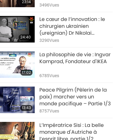
23:14
vie secrète d’une
3496
Vues
chirurgienne, partie 1/2
Le cœur de l’innovation : le
chirurgien ukrainien
(ureignian) Dr Nikolai
24:40
Amosov, partie 1/2
3290
Vues
La philosophie de vie : Ingvar
Kamprad, Fondateur d'IKEA
17:02
6785
Vues
Peace Pilgrim (Pèlerin de la
paix) marcher vers un
monde pacifique – Partie 1/3
13:43
8757
Vues
L’Impératrice Sisi : La belle
monarque d'Autriche à
l’esprit libre, partie 1/2