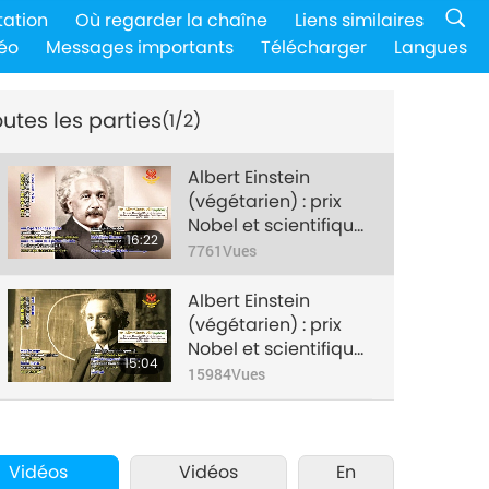
tation
Où regarder la chaîne
Liens similaires
éo
Messages importants
Télécharger
Langues
utes les parties
(1/2)
Albert Einstein
(végétarien) : prix ​​
Nobel et scientifique
16:22
extraordinaire, partie
7761
Vues
1/2
Albert Einstein
(végétarien) : prix ​​
Nobel et scientifique
15:04
extraordinaire, partie
15984
Vues
2/2
Vidéos
Vidéos
En