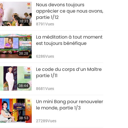
Nous devons toujours
apprécier ce que nous avons,
partie 1/12
38:23
8791
Vues
La méditation à tout moment
est toujours bénéfique
38:28
6286
Vues
Le code du corps d’un Maître
partie 1/11
38:44
8681
Vues
Un mini Bang pour renouveler
le monde, partie 1/3
38:53
27289
Vues