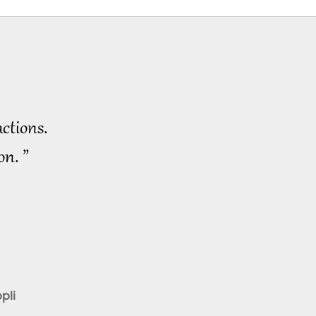
ctions.
on. ”
pli