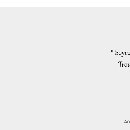
“ Soye
Trou
Ac