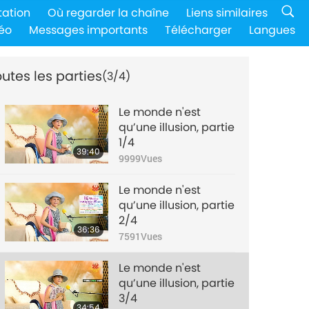
tation
Où regarder la chaîne
Liens similaires
éo
Messages importants
Télécharger
Langues
utes les parties
(3/4)
Le monde n'est
qu’une illusion, partie
1/4
39:40
9999
Vues
Le monde n'est
qu’une illusion, partie
2/4
36:36
7591
Vues
Le monde n'est
qu’une illusion, partie
3/4
34:54