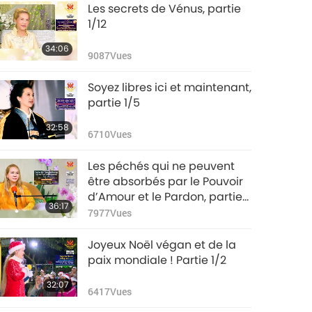
Les secrets de Vénus, partie
1/12
34:06
9087
Vues
Soyez libres ici et maintenant,
partie 1/5
32:58
6710
Vues
Les péchés qui ne peuvent
être absorbés par le Pouvoir
d’Amour et le Pardon, partie
36:17
1/3
7977
Vues
Joyeux Noël végan et de la
paix mondiale ! Partie 1/2
32:07
6417
Vues