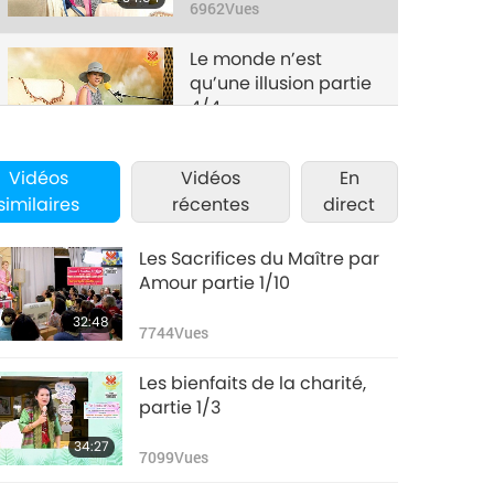
6962
Vues
Le monde n’est
qu’une illusion partie
4/4
36:19
6531
Vues
Vidéos
Vidéos
En
similaires
récentes
direct
Les Sacrifices du Maître par
Amour partie 1/10
32:48
7744
Vues
Les bienfaits de la charité,
partie 1/3
34:27
7099
Vues