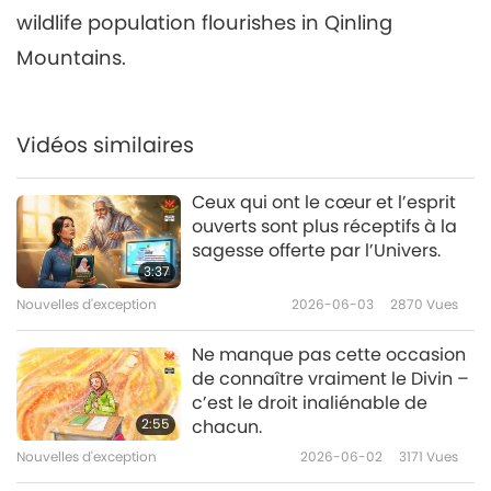
wildlife population flourishes in Qinling
Nouvelles d'exception
2020-02-06
3234
Vues
Mountains.
Nouvelles d'exception
7
Vidéos similaires
28:39
Nouvelles d'exception
2020-02-07
3081
Vues
Ceux qui ont le cœur et l’esprit
ouverts sont plus réceptifs à la
Nouvelles d'exception
sagesse offerte par l’Univers.
3:37
8
30:28
Nouvelles d'exception
2026-06-03
2870
Vues
Nouvelles d'exception
2020-02-08
3287
Vues
Ne manque pas cette occasion
de connaître vraiment le Divin –
Nouvelles d'exception
c’est le droit inaliénable de
2:55
chacun.
9
27:58
Nouvelles d'exception
2026-06-02
3171
Vues
Nouvelles d'exception
2020-02-09
3133
Vues