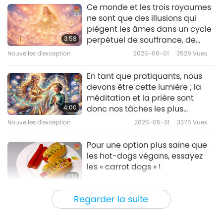
Ce monde et les trois royaumes
ne sont que des illusions qui
Nouvelles d'exception
piègent les âmes dans un cycle
3:58
perpétuel de souffrance, de
10
récompense, de punition et
30:40
Nouvelles d'exception
2026-06-01
3529
Vues
d’injustice, ce qui amène les
Nouvelles d'exception
2020-02-10
3064
Vues
êtres à oublier qui ils sont
En tant que pratiquants, nous
vraiment et à sombrer dans un
devons être cette lumière ; la
Nouvelles d'exception
état de déchéance.
méditation et la prière sont
4:00
donc nos tâches les plus
11
importantes.
29:53
Nouvelles d'exception
2026-05-31
3376
Vues
Nouvelles d'exception
2020-02-11
3274
Vues
Pour une option plus saine que
les hot-dogs végans, essayez
Nouvelles d'exception
les « carrot dogs » !
2:12
12
32:13
Nouvelles d'exception
2026-05-31
2769
Vues
Regarder la suite
Nouvelles d'exception
2020-02-12
3199
Vues
Toutes les Bénédictions