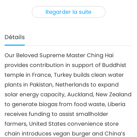
3
28:15
Regarder la suite
Nouvelles d'exception
2020-02-03
3098
Vues
Nouvelles d'exception
Détails
28:08
Our Beloved Supreme Master Ching Hai
Nouvelles d'exception
2020-02-04
3190
Vues
provides contribution in support of Buddhist
Nouvelles d'exception
temple in France, Turkey builds clean water
plants in Pakistan, Netherlands to expand
5
solar energy capacity, Auckland, New Zealand
29:04
Nouvelles d'exception
2020-02-05
3445
Vues
to generate biogas from food waste, Liberia
receives funding to assist smallholder
Nouvelles d'exception
farmers, United States convenience store
6
chain introduces vegan burger and China’s
31:39