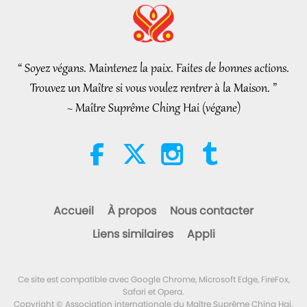
Nouvelles d'exception
2026-08-07
1093
Vues
Any Negative Entity
Les pourparlers de paix
intérieurs de Maître, partie 2/2
“ Soyez végans. Maintenez la paix. Faites de bonnes actions.
30:54
Trouvez un Maître si vous voulez rentrer à la Maison. ”
Entre Maître et disciples
2026-08-07
1203
Vues
~ Maître Suprême Ching Hai (végane)
The Long and Difficult Road
Through This Illusory World
Comes to End When We Meet
4:08
Enlightened Master and Receive
Initiation
Nouvelles d'exception
2026-08-06
1181
Vues
Accueil
À propos
Nous contacter
Nouvelles d'exception
Liens similaires
Appli
35:06
Ce site est compatible avec Google Chrome, Microsoft Edge, FireFox,
Nouvelles d'exception
2026-08-06
311
Vues
Safari et Opera.
Copyright © Association internationale du Maître Suprême Ching Hai.