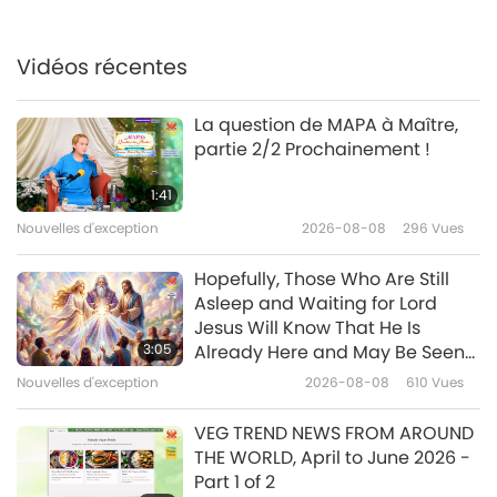
Ceux que nous devons
remercier pour la fin rapide de
la guerre mondiale, partie 1/3
Vidéos récentes
41:08
Entre Maître et disciples
2026-05-02
5966
Vues
La question de MAPA à Maître,
partie 2/2 Prochainement !
Souvenons-nous toujours de
notre noble qualité, partie 1/9
1:41
Nouvelles d'exception
2026-08-08
296
Vues
39:16
Entre Maître et disciples
2026-04-23
5851
Vues
Hopefully, Those Who Are Still
Asleep and Waiting for Lord
Vivez dans la joie, partie 1/7
Jesus Will Know That He Is
3:05
Already Here and May Be Seen
on Supreme Master Television
Nouvelles d'exception
2026-08-08
610
Vues
41:05
Entre Maître et disciples
2026-04-16
5088
Vues
VEG TREND NEWS FROM AROUND
THE WORLD, April to June 2026 -
Rire avec illumination, partie 1/8
Part 1 of 2