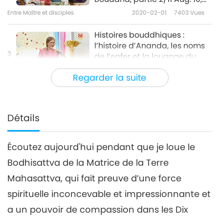
2015
Entre Maître et disciples
2020-02-01
7403
Vues
Histoires bouddhiques :
l’histoire d’Ananda, les noms
3
de l’enfer et la louange du
34:34
Bouddha, partie 3/11 Aug. 10,
Regarder la suite
2015"
Entre Maître et disciples
2020-02-02
6853
Vues
Histoires bouddhiques :
l’histoire d'Ananda, les noms
Détails
de l’enfer et la louange du
33:37
Bouddha, partie 4/11 Aug. 10,
2015
Écoutez aujourd'hui pendant que je loue le
Entre Maître et disciples
2020-02-03
6869
Vues
Bodhisattva de la Matrice de la Terre
Histoires bouddhiques :
Mahasattva, qui fait preuve d’une force
l’histoire d'Ananda, les noms
5
de l’enfer et la louange du
spirituelle inconcevable et impressionnante et
34:34
Bouddha, partie 5/11 Aug. 10,
a un pouvoir de compassion dans les Dix
2015
Entre Maître et disciples
2020-02-04
6841
Vues