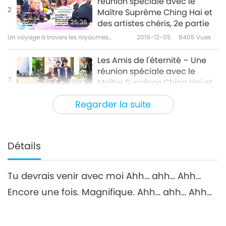
réunion spéciale avec le
2
Maître Suprême Ching Hai et
25:36
des artistes chéris, 2e partie
Un voyage à travers les royaumes
2019-12-05
8405
Vues
esthétiques
Les Amis de l'éternité – Une
réunion spéciale avec le
3
Maître Suprême Ching Hai et
39:27
des artistes chéris, 3e partie
Regarder la suite
Un voyage à travers les royaumes
2019-12-07
7771
Vues
esthétiques
Friends of Eternity - A Special
Gathering with Supreme
Détails
4
Master Ching Hai and
30:35
Cherished Artists, Part 4
Tu devrais venir avec moi Ahh… ahh… Ahh…
Un voyage à travers les royaumes
2019-12-10
8295
Vues
esthétiques
Encore une fois. Magnifique. Ahh… ahh… Ahh…
Friends of Eternity - A Special
Gathering with Supreme
5
Master Ching Hai and