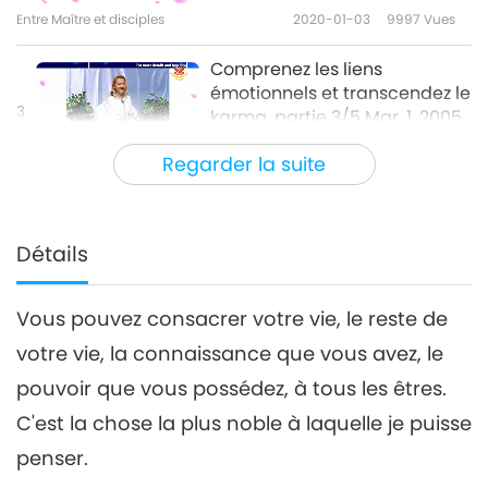
Entre Maître et disciples
2020-01-03
9997
Vues
Comprenez les liens
émotionnels et transcendez le
3
karma, partie 3/5 Mar. 1, 2005
34:51
Regarder la suite
Entre Maître et disciples
2020-01-04
8641
Vues
Comprenez les liens
émotionnels et transcendez le
Détails
4
karma, partie 4/5 Mar. 1, 2005
37:57
Vous pouvez consacrer votre vie, le reste de
Entre Maître et disciples
2020-01-05
10859
Vues
votre vie, la connaissance que vous avez, le
Comprenez les liens
pouvoir que vous possédez, à tous les êtres.
émotionnels et transcendez
le karma, partie 5/5 Mar. 1,
C'est la chose la plus noble à laquelle je puisse
37:18
2005
penser.
Entre Maître et disciples
2020-01-06
8915
Vues