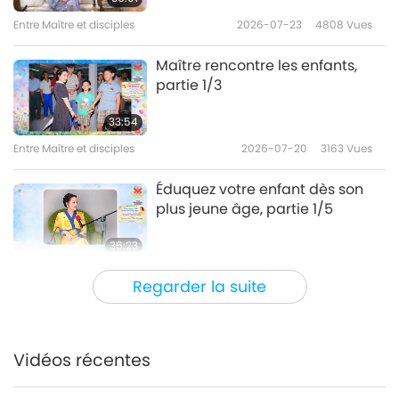
Entre Maître et disciples
2026-07-23
4808
Vues
Maître rencontre les enfants,
partie 1/3
33:54
Entre Maître et disciples
2026-07-20
3163
Vues
Éduquez votre enfant dès son
plus jeune âge, partie 1/5
36:23
Entre Maître et disciples
2026-07-15
3768
Vues
Regarder la suite
La conversation de Maître avec
des fantômes zélés, partie 1/2
Vidéos récentes
36:30
Entre Maître et disciples
2026-07-13
4609
Vues