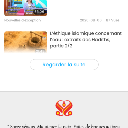
Comment mener une vie
paisible
35:06
Nouvelles d'exception
2026-08-06
87
Vues
35:57
Entre Maître et disciples
2026-07-04
3686
Vues
L’éthique islamique concernant
l’eau : extraits des Hadiths,
partie 2/2
21:43
Paroles de sagesse
2026-08-06
79
Vues
Regarder la suite
Tammy Fry (végane) : Semer les
graines d’un monde plus
bienveillant, partie 1/2
19:47
Élite Végé
2026-08-06
74
Vues
Les pourparlers de paix
intérieurs de Maître, partie 1/2
“ Soyez végans. Maintenez la paix. Faites de bonnes actions.