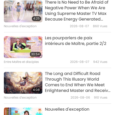
There Is No Need to Be Afraid of
Negative Power When We Are
Maître reçoit le Roi de la
Using Supreme Master TV Max
Jeunesse, partie 1/3
4:25
Because Energy Generated
from It Is Far More Powerful than
Nouvelles d'exception
2026-08-07
860
Vues
38:35
Any Negative Entity
Entre Maître et disciples
2026-07-10
4303
Vues
Les pourparlers de paix
intérieurs de Maître, partie 2/2
L’état actuel de notre planète
dans le grand plan spirituel,
30:54
partie 1/4
Entre Maître et disciples
2026-08-07
942
Vues
35:39
Entre Maître et disciples
2026-07-06
4884
Vues
The Long and Difficult Road
Through This Illusory World
Instructions de MAPA pour une
Comes to End When We Meet
arrivée en douceur d’un Monde
4:08
Enlightened Master and Receive
de Paix
Initiation
Nouvelles d'exception
2026-08-06
910
Vues
43:41
Entre Maître et disciples
2026-07-05
3954
Vues
Nouvelles d'exception