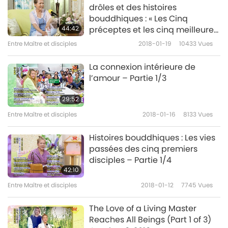
drôles et des histoires
bouddhiques : « Les Cinq
44:42
préceptes et les cinq meilleures
manières de pratiquer la
Entre Maître et disciples
2018-01-19
10433
Vues
charité » – Partie 1/3
La connexion intérieure de
l’amour – Partie 1/3
29:52
Entre Maître et disciples
2018-01-16
8133
Vues
Histoires bouddhiques : Les vies
passées des cinq premiers
disciples – Partie 1/4
42:10
Entre Maître et disciples
2018-01-12
7745
Vues
The Love of a Living Master
Reaches All Beings (Part 1 of 3)