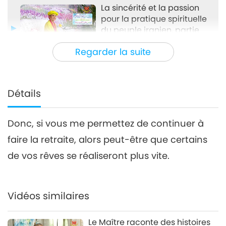
La sincérité et la passion
pour la pratique spirituelle
du peuple iranien, partie
32:30
3/4 May 12, 2019
Regarder la suite
Entre Maître et disciples
2019-12-31
5236
Vues
La sincérité et la passion pour
la pratique spirituelle du
Détails
4
peuple iranien, partie 4/4
36:26
May 12, 2019
Donc, si vous me permettez de continuer à
Entre Maître et disciples
2020-01-01
5591
Vues
faire la retraite, alors peut-être que certains
de vos rêves se réaliseront plus vite.
Vidéos similaires
Le Maître raconte des histoires