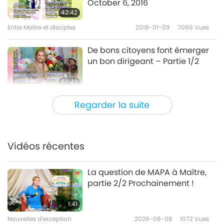
October 6, 2016
42:42
Entre Maître et disciples
2018-01-09
7066
Vues
De bons citoyens font émerger
un bon dirigeant – Partie 1/2
57:43
Entre Maître et disciples
2018-01-07
6998
Vues
Regarder la suite
Le Maître raconte des blagues
et Histoires bouddhiques : un
moine appelé Bijoux célestes –
Vidéos récentes
38:27
Partie 1/2
Entre Maître et disciples
2018-01-05
9402
Vues
La question de MAPA à Maître,
partie 2/2 Prochainement !
C'est toujours mieux lorsque
nous avons un esprit positif –
1:41
Partie 1/2
Nouvelles d'exception
2026-08-08
1072
Vues
38:00