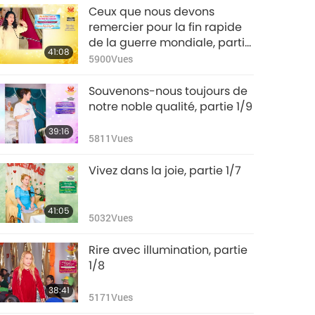
Ceux que nous devons
remercier pour la fin rapide
de la guerre mondiale, partie
41:08
1/3
5900
Vues
Souvenons-nous toujours de
notre noble qualité, partie 1/9
39:16
5811
Vues
Vivez dans la joie, partie 1/7
41:05
5032
Vues
Rire avec illumination, partie
1/8
38:41
5171
Vues