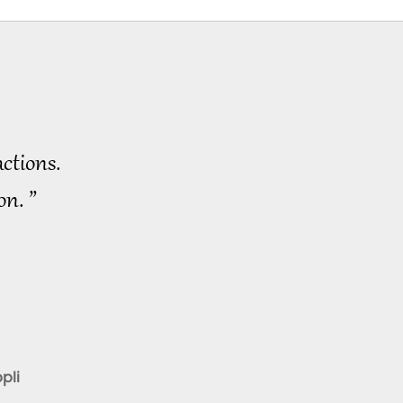
ctions.
on. ”
pli