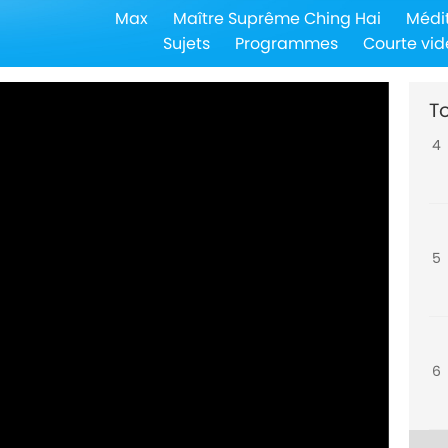
Max
Maître Suprême Ching Hai
Médi
3
Sujets
Programmes
Courte vid
To
4
5
6