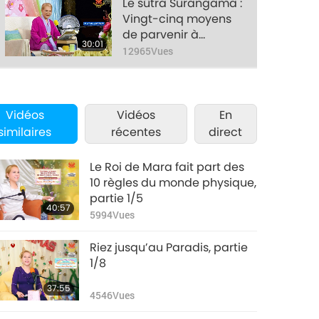
April 8, 2019
Le sûtra Surangama :
Vingt-cinq moyens
de parvenir à
30:01
l’illumination, sixième
12965
Vues
session, partie 7/7
April 8, 2019
Vidéos
Vidéos
En
similaires
récentes
direct
Le Roi de Mara fait part des
10 règles du monde physique,
partie 1/5
40:57
5994
Vues
Riez jusqu’au Paradis, partie
1/8
37:55
4546
Vues