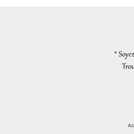
“ Soye
Trou
Ac