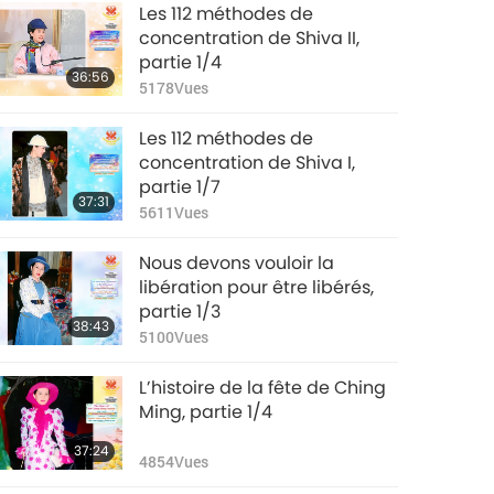
Les 112 méthodes de
concentration de Shiva II,
partie 1/4
36:56
5178
Vues
Les 112 méthodes de
concentration de Shiva I,
partie 1/7
37:31
5611
Vues
Nous devons vouloir la
libération pour être libérés,
partie 1/3
38:43
5100
Vues
L’histoire de la fête de Ching
Ming, partie 1/4
37:24
4854
Vues