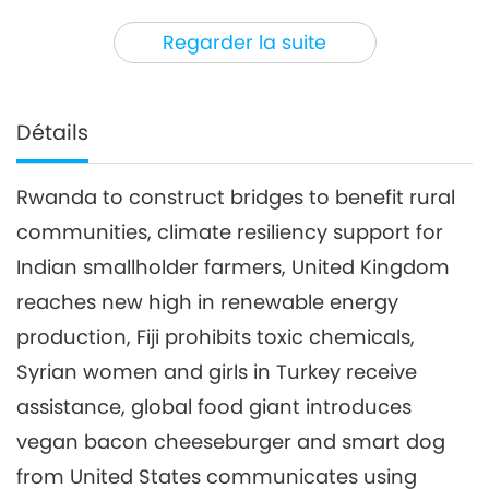
3
28:53
Regarder la suite
Nouvelles d'exception
2019-12-03
3927
Vues
Nouvelles d'exception
Détails
4
27:19
Rwanda to construct bridges to benefit rural
Nouvelles d'exception
2019-12-04
3458
Vues
communities, climate resiliency support for
Nouvelles d'exception
Indian smallholder farmers, United Kingdom
reaches new high in renewable energy
5
production, Fiji prohibits toxic chemicals,
33:04
Nouvelles d'exception
2019-12-05
3449
Vues
Syrian women and girls in Turkey receive
assistance, global food giant introduces
Nouvelles d'exception
vegan bacon cheeseburger and smart dog
6
from United States communicates using
28:05