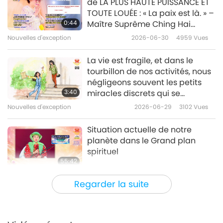
de LA PLUS HAUTE PUISSANCE ET
TOUTE LOUÉE : « La paix est là. » –
Nouvelles d'exception
0:44
Maître Suprême Ching Hai
(végane)
Nouvelles d'exception
2026-06-30
4959
Vues
10
28:30
La vie est fragile, et dans le
Nouvelles d'exception
2019-12-10
3400
Vues
tourbillon de nos activités, nous
négligeons souvent les petits
Nouvelles d'exception
3:40
miracles discrets qui se
déroulent autour de nous.
Nouvelles d'exception
2026-06-29
3102
Vues
11
29:25
Situation actuelle de notre
Nouvelles d'exception
2019-12-11
3539
Vues
planète dans le Grand plan
spirituel
Nouvelles d'exception
55:42
Nouvelles d'exception
2026-06-28
20141
Vues
12
Regarder la suite
28:05
Maître Suprême Ching Hai
Nouvelles d'exception
2019-12-12
3318
Vues
(végane) adresse un message
pour les « 99 jours de paix grâce