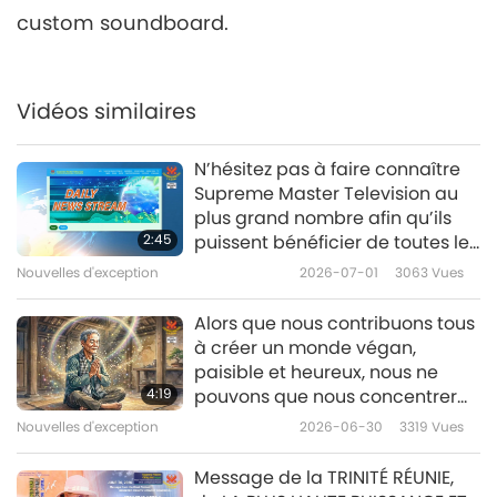
custom soundboard.
Nouvelles d'exception
2019-12-06
3579
Vues
Nouvelles d'exception
Vidéos similaires
7
27:13
N’hésitez pas à faire connaître
Nouvelles d'exception
2019-12-07
3414
Vues
Supreme Master Television au
plus grand nombre afin qu’ils
Nouvelles d'exception
2:45
puissent bénéficier de toutes les
Bénédictions et des
Nouvelles d'exception
2026-07-01
3063
Vues
8
informations véridiques qui
30:57
élèveront leur vie.
Alors que nous contribuons tous
Nouvelles d'exception
2019-12-08
3435
Vues
à créer un monde végan,
paisible et heureux, nous ne
Nouvelles d'exception
4:19
pouvons que nous concentrer
sur la réussite !
Nouvelles d'exception
2026-06-30
3319
Vues
9
28:30
Message de la TRINITÉ RÉUNIE,
Nouvelles d'exception
2019-12-09
3232
Vues